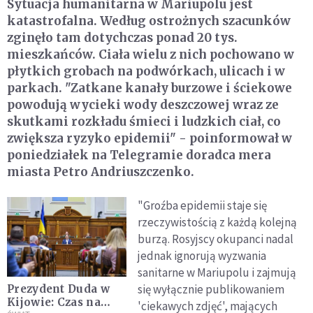
Sytuacja humanitarna w Mariupolu jest
katastrofalna. Według ostrożnych szacunków
zginęło tam dotychczas ponad 20 tys.
mieszkańców. Ciała wielu z nich pochowano w
płytkich grobach na podwórkach, ulicach i w
parkach. "Zatkane kanały burzowe i ściekowe
powodują wycieki wody deszczowej wraz ze
skutkami rozkładu śmieci i ludzkich ciał, co
zwiększa ryzyko epidemii" - poinformował w
poniedziałek na Telegramie doradca mera
miasta Petro Andriuszczenko.
"Groźba epidemii staje się
rzeczywistością z każdą kolejną
burzą. Rosyjscy okupanci nadal
jednak ignorują wyzwania
sanitarne w Mariupolu i zajmują
się wyłącznie publikowaniem
Prezydent Duda w
Kijowie: Czas na
'ciekawych zdjęć', mających