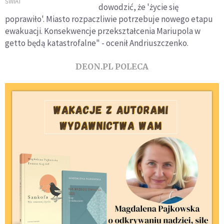
nowe porozumienie
ŚWIAT
dowodzić, że 'życie się
Polski i Ukrainy
poprawiło'. Miasto rozpaczliwie potrzebuje nowego etapu
ewakuacji. Konsekwencje przekształcenia Mariupola w
getto będą katastrofalne" - ocenił Andriuszczenko.
DEON.PL POLECA