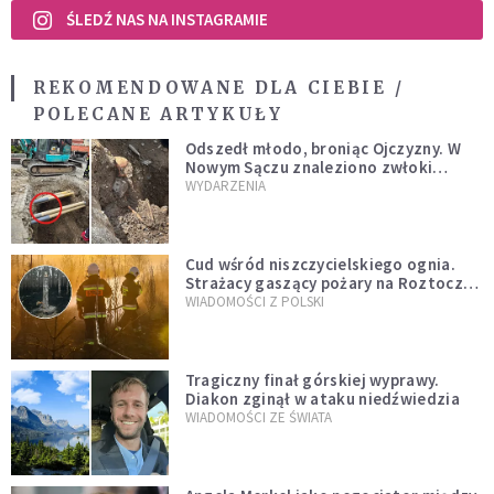
ŚLEDŹ NAS NA INSTAGRAMIE
REKOMENDOWANE DLA CIEBIE /
POLECANE ARTYKUŁY
Odszedł młodo, broniąc Ojczyzny. W
Nowym Sączu znaleziono zwłoki
mężczyzny z czasów potopu
WYDARZENIA
szwedzkiego
Cud wśród niszczycielskiego ognia.
Strażacy gaszący pożary na Roztoczu
opublikowali niezwykłe zdjęcie
WIADOMOŚCI Z POLSKI
Tragiczny finał górskiej wyprawy.
Diakon zginął w ataku niedźwiedzia
WIADOMOŚCI ZE ŚWIATA