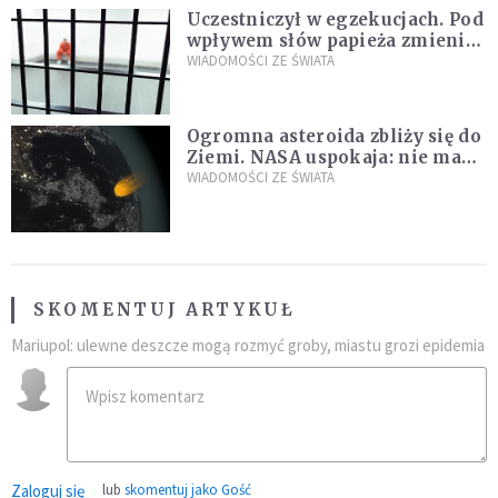
Uczestniczył w egzekucjach. Pod
wpływem słów papieża zmienił
zdanie
WIADOMOŚCI ZE ŚWIATA
Ogromna asteroida zbliży się do
Ziemi. NASA uspokaja: nie ma
zagrożenia
WIADOMOŚCI ZE ŚWIATA
SKOMENTUJ ARTYKUŁ
Mariupol: ulewne deszcze mogą rozmyć groby, miastu grozi epidemia
Zaloguj się
lub
skomentuj jako Gość