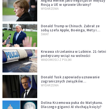
Angela Merkel jako negocjator między
Rosją a UE w sprawie Ukrainy?
WYDARZENIA
Donald Trump w Chinach. Zabrał ze
sobą szefa Apple, Boeinga, Mety i
Muska
ŚWIAT
Krwawa strzelanina w Lubinie. 21-letni
podejrzany wciąż na wolności
WIADOMOŚCI Z POLSKI
Donald Tusk zapowiada uznawanie
zagranicznych związków
jednopłciowych. "Państwo oblało ten
WYDARZENIA
test"
Dolina Krzemowa puka do Watykanu.
Dlaczego giganci AI słuchają księży?