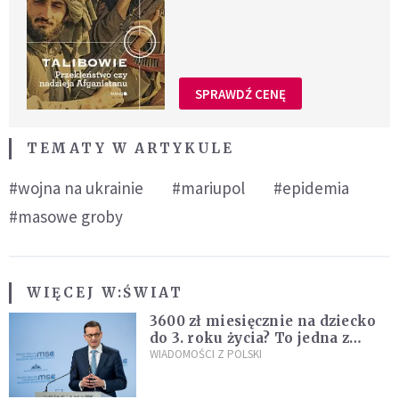
SPRAWDŹ CENĘ
TEMATY W ARTYKULE
#wojna na ukrainie
#mariupol
#epidemia
#masowe groby
WIĘCEJ W:
ŚWIAT
3600 zł miesięcznie na dziecko
do 3. roku życia? To jedna z
propozycji programu "Rozwój
WIADOMOŚCI Z POLSKI
Plus"