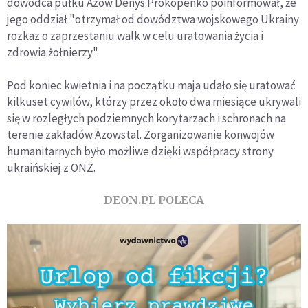
dowódca pułku Azow Denys Prokopenko poinformował, że
jego oddział "otrzymał od dowództwa wojskowego Ukrainy
rozkaz o zaprzestaniu walk w celu uratowania życia i
zdrowia żołnierzy".
Pod koniec kwietnia i na początku maja udało się uratować
kilkuset cywilów, którzy przez około dwa miesiące ukrywali
się w rozległych podziemnych korytarzach i schronach na
terenie zakładów Azowstal. Zorganizowanie konwojów
humanitarnych było możliwe dzięki współpracy strony
ukraińskiej z ONZ.
DEON.PL POLECA