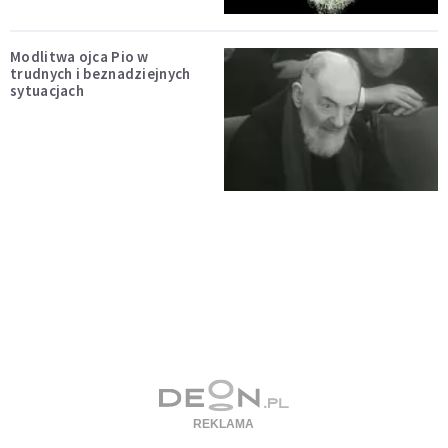
Modlitwa ojca Pio w
trudnych i beznadziejnych
sytuacjach