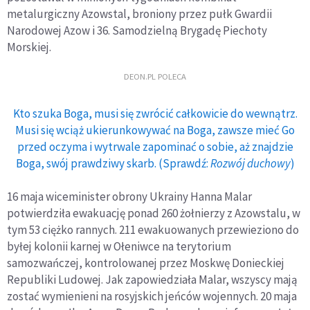
metalurgiczny Azowstal, broniony przez pułk Gwardii
Narodowej Azow i 36. Samodzielną Brygadę Piechoty
Morskiej.
DEON.PL POLECA
Kto szuka Boga, musi się zwrócić całkowicie do wewnątrz.
Musi się wciąż ukierunkowywać na Boga, zawsze mieć Go
przed oczyma i wytrwale zapominać o sobie, aż znajdzie
Boga, swój prawdziwy skarb. (Sprawdź:
Rozwój duchowy
)
16 maja wiceminister obrony Ukrainy Hanna Malar
potwierdziła ewakuację ponad 260 żołnierzy z Azowstalu, w
tym 53 ciężko rannych. 211 ewakuowanych przewieziono do
byłej kolonii karnej w Ołeniwce na terytorium
samozwańczej, kontrolowanej przez Moskwę Donieckiej
Republiki Ludowej. Jak zapowiedziała Malar, wszyscy mają
zostać wymienieni na rosyjskich jeńców wojennych. 20 maja