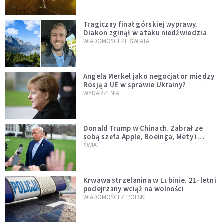
Tragiczny finał górskiej wyprawy.
Diakon zginął w ataku niedźwiedzia
WIADOMOŚCI ZE ŚWIATA
Angela Merkel jako negocjator między
Rosją a UE w sprawie Ukrainy?
WYDARZENIA
Donald Trump w Chinach. Zabrał ze
sobą szefa Apple, Boeinga, Mety i
Muska
ŚWIAT
Krwawa strzelanina w Lubinie. 21-letni
podejrzany wciąż na wolności
WIADOMOŚCI Z POLSKI