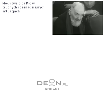
Modlitwa ojca Pio w
trudnych i beznadziejnych
sytuacjach