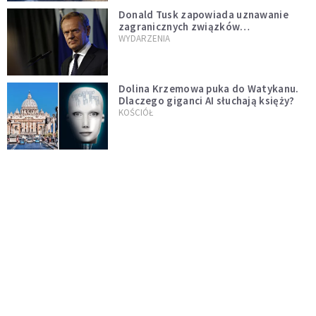
Donald Tusk zapowiada uznawanie
zagranicznych związków
jednopłciowych. "Państwo oblało ten
WYDARZENIA
test"
Dolina Krzemowa puka do Watykanu.
Dlaczego giganci AI słuchają księży?
KOŚCIÓŁ