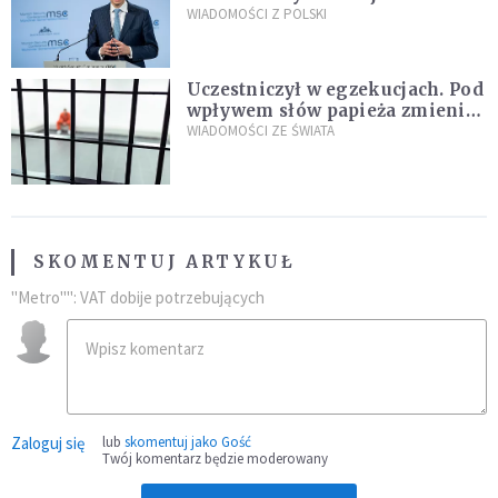
propozycji programu "Rozwój
WIADOMOŚCI Z POLSKI
Plus"
Uczestniczył w egzekucjach. Pod
wpływem słów papieża zmienił
zdanie
WIADOMOŚCI ZE ŚWIATA
SKOMENTUJ ARTYKUŁ
"Metro"": VAT dobije potrzebujących
Zaloguj się
lub
skomentuj jako Gość
Twój komentarz będzie moderowany