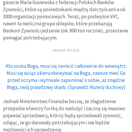
gazecie Maria Gosiewska z federacji Polskich Banków
Żywności, które są pośrednikami między darczyńcami a ok.
3000 organizacji pomocowych. Teraz, po podwyżce VAT,
nawet ta nieliczna grupa sklepów, które przekazują
Bankom Żywności jedzenie (ok. 800 ton rocznie), przestanie
pomagać potrzebującym.
DEON.PL POLECA
Kto szuka Boga, musi się zwrócić całkowicie do wewnątrz.
Musi się wciąż ukierunkowywać na Boga, zawsze mieć Go
przed oczyma i wytrwale zapominać o sobie, aż znajdzie
Boga, swój prawdziwy skarb. (Sprawdź:
Rozwój duchowy
)
Jednak Ministerstwo Finansów boi się, że złagodzenie
przepisów otworzy furtkę do nadużyć i zaczną się masowo
pojawiać sprzedawcy, którzy będą sprzedawali żywność,
udając, że go darowały potrzebującym i nie będzie
możliwości ich sprawdzenia.