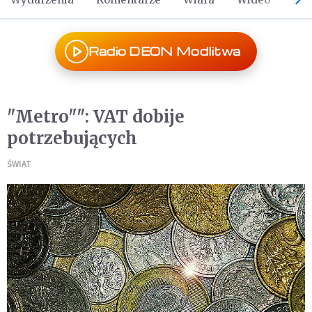
Radio DEON Modlitwa
"Metro"": VAT dobije
potrzebujących
ŚWIAT