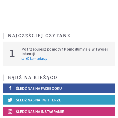
NAJCZĘŚCIEJ CZYTANE
1
Potrzebujesz pomocy? Pomodlimy się w Twojej
intencji
62 komentarzy
BĄDŹ NA BIEŻĄCO
ŚLEDŹ NAS NA FACEBOOKU
ŚLEDŹ NAS NA TWITTERZE
ŚLEDŹ NAS NA INSTAGRAMIE