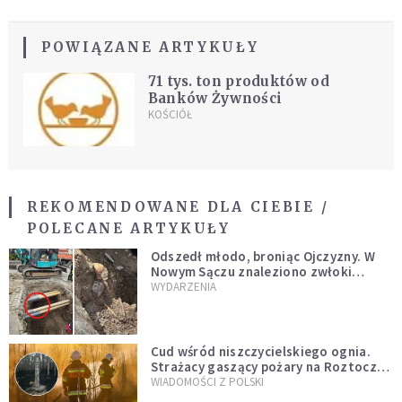
POWIĄZANE ARTYKUŁY
71 tys. ton produktów od
Banków Żywności
KOŚCIÓŁ
REKOMENDOWANE DLA CIEBIE /
POLECANE ARTYKUŁY
Odszedł młodo, broniąc Ojczyzny. W
Nowym Sączu znaleziono zwłoki
mężczyzny z czasów potopu
WYDARZENIA
szwedzkiego
Cud wśród niszczycielskiego ognia.
Strażacy gaszący pożary na Roztoczu
opublikowali niezwykłe zdjęcie
WIADOMOŚCI Z POLSKI