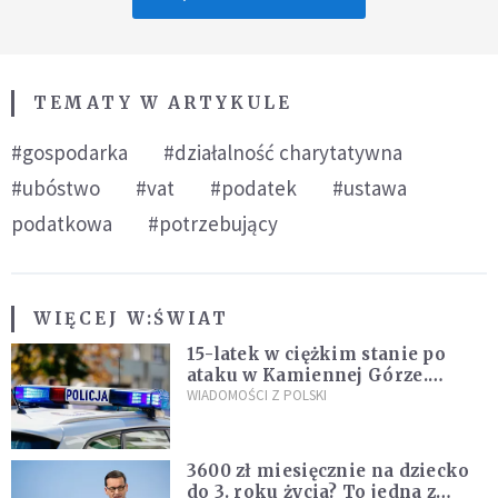
TEMATY W ARTYKULE
#gospodarka
#działalność charytatywna
#ubóstwo
#vat
#podatek
#ustawa
podatkowa
#potrzebujący
WIĘCEJ W:
ŚWIAT
15-latek w ciężkim stanie po
ataku w Kamiennej Górze.
Policja zatrzymała dwóch
WIADOMOŚCI Z POLSKI
nastolatków
3600 zł miesięcznie na dziecko
do 3. roku życia? To jedna z