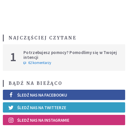
NAJCZĘŚCIEJ CZYTANE
1
Potrzebujesz pomocy? Pomodlimy się w Twojej
intencji
62 komentarzy
BĄDŹ NA BIEŻĄCO
ŚLEDŹ NAS NA FACEBOOKU
ŚLEDŹ NAS NA TWITTERZE
ŚLEDŹ NAS NA INSTAGRAMIE