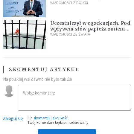
propozycji programu "Rozwój
WIADOMOŚCI Z POLSKI
Plus"
Uczestniczył w egzekucjach. Pod
wpływem słów papieża zmienił
zdanie
WIADOMOŚCI ZE ŚWIATA
SKOMENTUJ ARTYKUŁ
Na polskiej wsi dawno nie było tak źle
Zaloguj się
lub
skomentuj jako Gość
Twój komentarz będzie moderowany