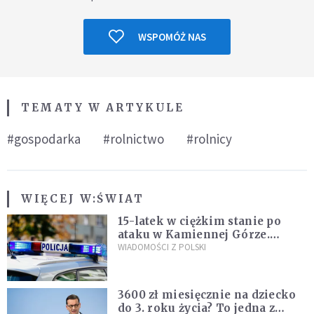
WSPOMÓŻ NAS
TEMATY W ARTYKULE
#gospodarka
#rolnictwo
#rolnicy
WIĘCEJ W:
ŚWIAT
15-latek w ciężkim stanie po
ataku w Kamiennej Górze.
Policja zatrzymała dwóch
WIADOMOŚCI Z POLSKI
nastolatków
3600 zł miesięcznie na dziecko
do 3. roku życia? To jedna z