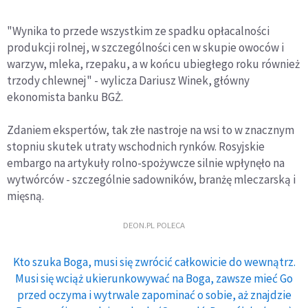
"Wynika to przede wszystkim ze spadku opłacalności
produkcji rolnej, w szczególności cen w skupie owoców i
warzyw, mleka, rzepaku, a w końcu ubiegłego roku również
trzody chlewnej" - wylicza Dariusz Winek, główny
ekonomista banku BGŻ.
Zdaniem ekspertów, tak złe nastroje na wsi to w znacznym
stopniu skutek utraty wschodnich rynków. Rosyjskie
embargo na artykuły rolno-spożywcze silnie wpłynęło na
wytwórców - szczególnie sadowników, branżę mleczarską i
mięsną.
DEON.PL POLECA
Kto szuka Boga, musi się zwrócić całkowicie do wewnątrz.
Musi się wciąż ukierunkowywać na Boga, zawsze mieć Go
przed oczyma i wytrwale zapominać o sobie, aż znajdzie