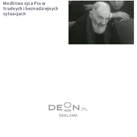
Modlitwa ojca Pio w
trudnych i beznadziejnych
sytuacjach