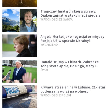
Tragiczny finał górskiej wyprawy.
Diakon zginął w ataku niedźwiedzia
WIADOMOŚCI ZE ŚWIATA
Angela Merkel jako negocjator między
Rosją a UE w sprawie Ukrainy?
WYDARZENIA
Donald Trump w Chinach. Zabrał ze
sobą szefa Apple, Boeinga, Mety i
Muska
ŚWIAT
Krwawa strzelanina w Lubinie. 21-letni
podejrzany wciąż na wolności
WIADOMOŚCI Z POLSKI