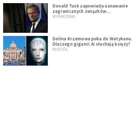
Donald Tusk zapowiada uznawanie
zagranicznych związków
jednopłciowych. "Państwo oblało ten
WYDARZENIA
test"
Dolina Krzemowa puka do Watykanu.
Dlaczego giganci AI słuchają księży?
KOŚCIÓŁ