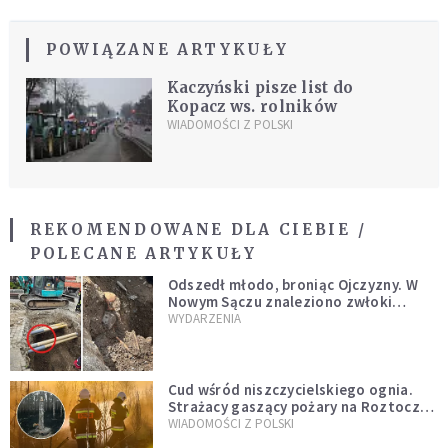
POWIĄZANE ARTYKUŁY
Kaczyński pisze list do
Kopacz ws. rolników
WIADOMOŚCI Z POLSKI
REKOMENDOWANE DLA CIEBIE /
POLECANE ARTYKUŁY
Odszedł młodo, broniąc Ojczyzny. W
Nowym Sączu znaleziono zwłoki
mężczyzny z czasów potopu
WYDARZENIA
szwedzkiego
Cud wśród niszczycielskiego ognia.
Strażacy gaszący pożary na Roztoczu
opublikowali niezwykłe zdjęcie
WIADOMOŚCI Z POLSKI