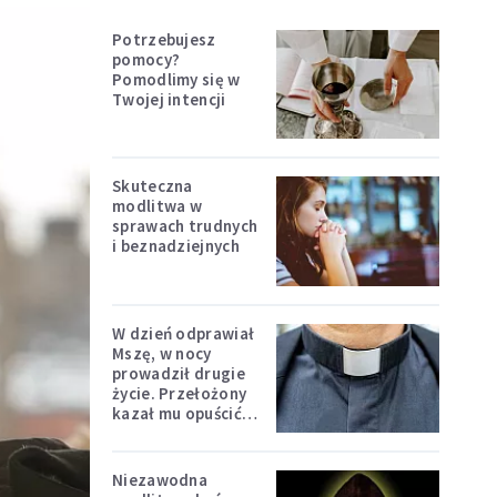
Potrzebujesz
pomocy?
Pomodlimy się w
Twojej intencji
Skuteczna
modlitwa w
sprawach trudnych
i beznadziejnych
W dzień odprawiał
Mszę, w nocy
prowadził drugie
życie. Przełożony
kazał mu opuścić
zakon
Niezawodna