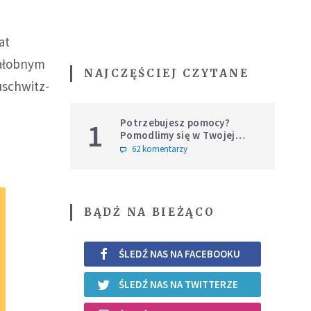
m
at
żałobnym
NAJCZĘŚCIEJ CZYTANE
uschwitz-
Potrzebujesz pomocy?
1
Pomodlimy się w Twojej
intencji
62 komentarzy
BĄDŹ NA BIEŻĄCO
ŚLEDŹ NAS NA FACEBOOKU
ŚLEDŹ NAS NA TWITTERZE