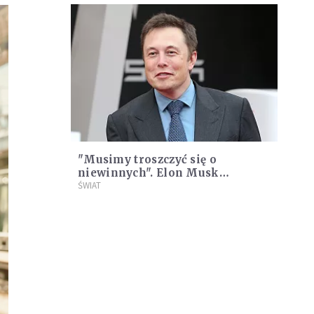
"Musimy troszczyć się o
niewinnych". Elon Musk
przeznacza dochód z reklam z
ŚWIAT
dawnego Twittera na rzecz
szpitali w Izraelu i Stefie Gazy