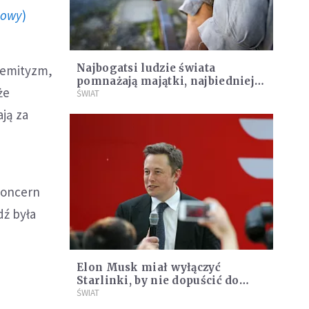
howy
)
Najbogatsi ludzie świata
semityzm,
pomnażają majątki, najbiedniejsi
że
pogrążają się w ubóstwie. Oxfam:
ŚWIAT
Ta przepaść nie jest
ją za
przypadkowa
koncern
dź była
Elon Musk miał wyłączyć
Starlinki, by nie dopuścić do
ataku dronów na okręty Rosji
ŚWIAT