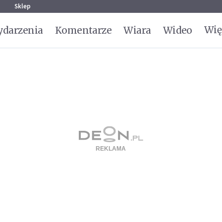
g
Sklep
Wię
darzenia
Komentarze
Wiara
Wideo