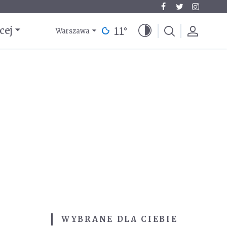
11
°
cej
Warszawa
WYBRANE DLA CIEBIE