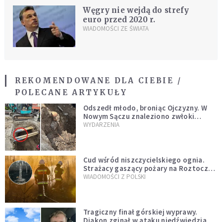
Węgry nie wejdą do strefy
euro przed 2020 r.
WIADOMOŚCI ZE ŚWIATA
REKOMENDOWANE DLA CIEBIE /
POLECANE ARTYKUŁY
Odszedł młodo, broniąc Ojczyzny. W
Nowym Sączu znaleziono zwłoki
mężczyzny z czasów potopu
WYDARZENIA
szwedzkiego
Cud wśród niszczycielskiego ognia.
Strażacy gaszący pożary na Roztoczu
opublikowali niezwykłe zdjęcie
WIADOMOŚCI Z POLSKI
Tragiczny finał górskiej wyprawy.
Diakon zginął w ataku niedźwiedzia