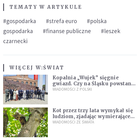
TEMATY W ARTYKULE
#gospodarka
#strefa euro
#polska
gospodarka
#finanse publiczne
#leszek
czarnecki
WIĘCEJ W:
ŚWIAT
Kopalnia „Wujek” sięgnie
gwiazd. Czy na Śląsku powstanie
„Dolina Krzemowa”?
WIADOMOŚCI Z POLSKI
Kot przez trzy lata wymykał się
ludziom, zjadając wymierające
kaczki. W końcu popełnił
WIADOMOŚCI ZE ŚWIATA
fatalny błąd