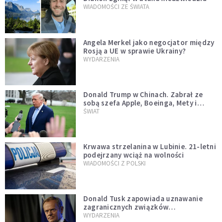
WIADOMOŚCI ZE ŚWIATA
Angela Merkel jako negocjator między
Rosją a UE w sprawie Ukrainy?
WYDARZENIA
Donald Trump w Chinach. Zabrał ze
sobą szefa Apple, Boeinga, Mety i
Muska
ŚWIAT
Krwawa strzelanina w Lubinie. 21-letni
podejrzany wciąż na wolności
WIADOMOŚCI Z POLSKI
Donald Tusk zapowiada uznawanie
zagranicznych związków
jednopłciowych. "Państwo oblało ten
WYDARZENIA