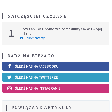
NAJCZĘŚCIEJ CZYTANE
1
Potrzebujesz pomocy? Pomodlimy się w Twojej
intencji
62 komentarzy
BĄDŹ NA BIEŻĄCO
ŚLEDŹ NAS NA FACEBOOKU
ŚLEDŹ NAS NA TWITTERZE
ŚLEDŹ NAS NA INSTAGRAMIE
POWIĄZANE ARTYKUŁY