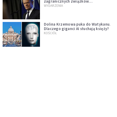
zagranicznych związków
jednopłciowych. "Państwo oblało ten
WYDARZENIA
test"
Dolina Krzemowa puka do Watykanu.
Dlaczego giganci AI słuchają księży?
KOŚCIÓŁ