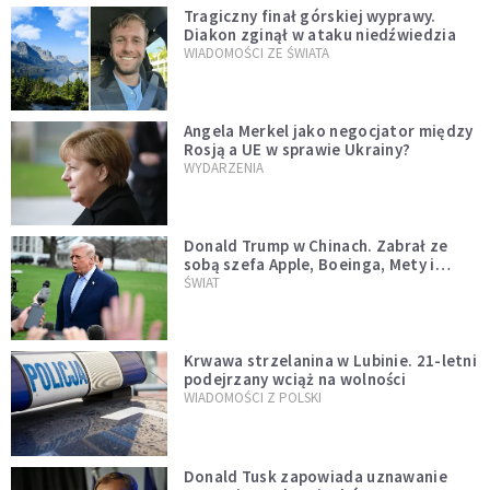
Tragiczny finał górskiej wyprawy.
Diakon zginął w ataku niedźwiedzia
WIADOMOŚCI ZE ŚWIATA
Angela Merkel jako negocjator między
Rosją a UE w sprawie Ukrainy?
WYDARZENIA
Donald Trump w Chinach. Zabrał ze
sobą szefa Apple, Boeinga, Mety i
Muska
ŚWIAT
Krwawa strzelanina w Lubinie. 21-letni
podejrzany wciąż na wolności
WIADOMOŚCI Z POLSKI
Donald Tusk zapowiada uznawanie