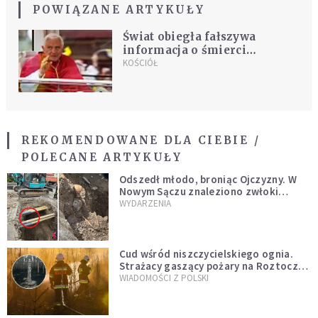
POWIĄZANE ARTYKUŁY
Świat obiegła fałszywa
informacja o śmierci
Benedykta XVI
KOŚCIÓŁ
REKOMENDOWANE DLA CIEBIE /
POLECANE ARTYKUŁY
Odszedł młodo, broniąc Ojczyzny. W
Nowym Sączu znaleziono zwłoki
mężczyzny z czasów potopu
WYDARZENIA
szwedzkiego
Cud wśród niszczycielskiego ognia.
Strażacy gaszący pożary na Roztoczu
opublikowali niezwykłe zdjęcie
WIADOMOŚCI Z POLSKI