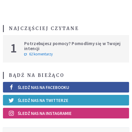
NAJCZĘŚCIEJ CZYTANE
1
Potrzebujesz pomocy? Pomodlimy się w Twojej
intencji
62 komentarzy
BĄDŹ NA BIEŻĄCO
ŚLEDŹ NAS NA FACEBOOKU
ŚLEDŹ NAS NA TWITTERZE
ŚLEDŹ NAS NA INSTAGRAMIE