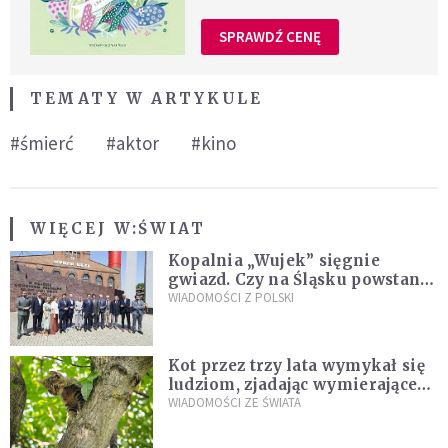
SPRAWDŹ CENĘ
TEMATY W ARTYKULE
#śmierć
#aktor
#kino
WIĘCEJ W:
ŚWIAT
Kopalnia „Wujek” sięgnie
gwiazd. Czy na Śląsku powstanie
„Dolina Krzemowa”?
WIADOMOŚCI Z POLSKI
Kot przez trzy lata wymykał się
ludziom, zjadając wymierające
kaczki. W końcu popełnił
WIADOMOŚCI ZE ŚWIATA
fatalny błąd