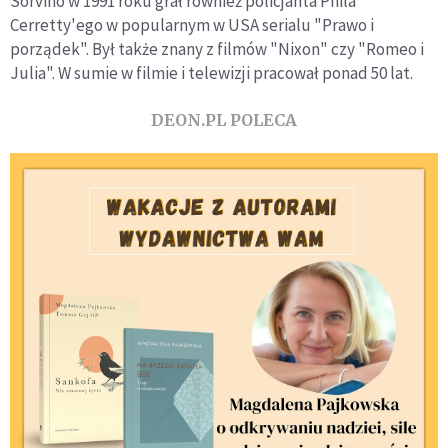
Sorvino w 1991 roku grał również policjanta Phila
Cerretty'ego w popularnym w USA serialu "Prawo i
porządek". Był także znany z filmów "Nixon" czy "Romeo i
Julia". W sumie w filmie i telewizji pracował ponad 50 lat.
DEON.PL POLECA