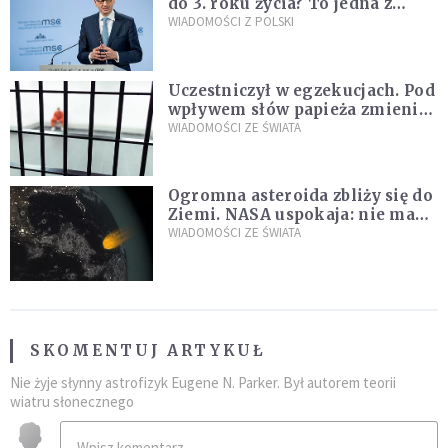
do 3. roku życia? To jedna z
propozycji programu "Rozwój
WIADOMOŚCI Z POLSKI
Plus"
Uczestniczył w egzekucjach. Pod
wpływem słów papieża zmienił
zdanie
WIADOMOŚCI ZE ŚWIATA
Ogromna asteroida zbliży się do
Ziemi. NASA uspokaja: nie ma
zagrożenia
WIADOMOŚCI ZE ŚWIATA
SKOMENTUJ ARTYKUŁ
Nie żyje słynny astrofizyk Eugene N. Parker. Był autorem teorii
wiatru słonecznego