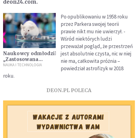
deon24.com.
Po opublikowaniu w 1958 roku
przez Parkera swojej teorii
prawie nikt mu nie uwierzył. -
Wśród niektórych ludzi
przeważał pogląd, że przestrzeń
jest absolutnie czysta, nic w niej
Naukowcy odmłodzili myszy.
„Zastosowana
nie ma, całkowita próżnia –
technika jest
NAUKA I TECHNOLOGIA
powiedział astrofizyk w 2018
skuteczna i
roku.
bezpieczna”
DEON.PL POLECA