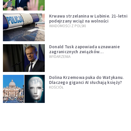
Krwawa strzelanina w Lubinie. 21-letni
podejrzany wciąż na wolności
WIADOMOŚCI Z POLSKI
Donald Tusk zapowiada uznawanie
zagranicznych związków
jednopłciowych. "Państwo oblało ten
WYDARZENIA
test"
Dolina Krzemowa puka do Watykanu.
Dlaczego giganci AI słuchają księży?
KOŚCIÓŁ