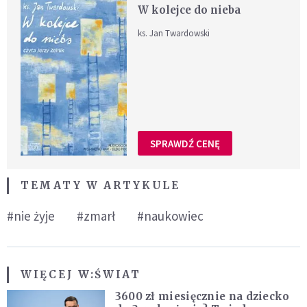
W kolejce do nieba
ks. Jan Twardowski
SPRAWDŹ CENĘ
TEMATY W ARTYKULE
#nie żyje
#zmarł
#naukowiec
WIĘCEJ W:
ŚWIAT
3600 zł miesięcznie na dziecko