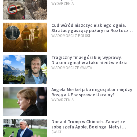
mężczyzny z czasów potopu
WYDARZENIA
szwedzkiego
Cud wśród niszczycielskiego ognia.
Strażacy gaszący pożary na Roztoczu
opublikowali niezwykłe zdjęcie
WIADOMOŚCI Z POLSKI
Tragiczny finał górskiej wyprawy.
Diakon zginął w ataku niedźwiedzia
WIADOMOŚCI ZE ŚWIATA
Angela Merkel jako negocjator między
Rosją a UE w sprawie Ukrainy?
WYDARZENIA
Donald Trump w Chinach. Zabrał ze
sobą szefa Apple, Boeinga, Mety i
Muska
ŚWIAT