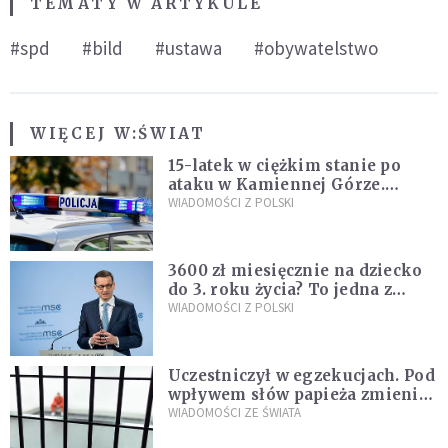
TEMATY W ARTYKULE
#spd
#bild
#ustawa
#obywatelstwo
WIĘCEJ W:
ŚWIAT
15-latek w ciężkim stanie po
ataku w Kamiennej Górze.
Policja zatrzymała dwóch
WIADOMOŚCI Z POLSKI
nastolatków
3600 zł miesięcznie na dziecko
do 3. roku życia? To jedna z
propozycji programu "Rozwój
WIADOMOŚCI Z POLSKI
Plus"
Uczestniczył w egzekucjach. Pod
wpływem słów papieża zmienił
zdanie
WIADOMOŚCI ZE ŚWIATA