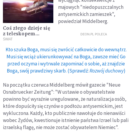
wyciągnąć konsekwencje z
majowych "niedopuszczalnych
antysemickich zamieszek",
powiedział Middelberg.
Coś złego dzieje się
z teleskopem
DEON.PL POLECA
Hubble'a. NASA ma
ŚWIAT
kłopot ze starymi
Kto szuka Boga, musi się zwrócić całkowicie do wewnątrz.
komputerami
Musi się wciąż ukierunkowywać na Boga, zawsze mieć Go
przed oczyma i wytrwale zapominać o sobie, aż znajdzie
Boga, swój prawdziwy skarb. (Sprawdź:
Rozwój duchowy
)
Na początku czerwca Middelberg mówił gazecie "Neue
Osnabruecker Zeitung": "W ustawie o obywatelstwie
powinno być wyraźnie uregulowane, że naturalizacja osób,
które dopuściły się czynów o podłożu antysemickim, jest
wykluczona. Każdy, kto publicznie nawołuje do nienawiści
wobec Żydów, kwestionuje istnienie państwa Izrael lub pali
izraelską flagę, nie może zostać obywatelem Niemiec".