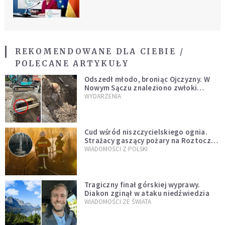
REKOMENDOWANE DLA CIEBIE /
POLECANE ARTYKUŁY
Odszedł młodo, broniąc Ojczyzny. W
Nowym Sączu znaleziono zwłoki
mężczyzny z czasów potopu
WYDARZENIA
szwedzkiego
Cud wśród niszczycielskiego ognia.
Strażacy gaszący pożary na Roztoczu
opublikowali niezwykłe zdjęcie
WIADOMOŚCI Z POLSKI
Tragiczny finał górskiej wyprawy.
Diakon zginął w ataku niedźwiedzia
WIADOMOŚCI ZE ŚWIATA