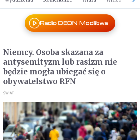
Radio DEON Modlitwa
Niemcy. Osoba skazana za
antysemityzm lub rasizm nie
będzie mogła ubiegać się o
obywatelstwo RFN
ŚWIAT