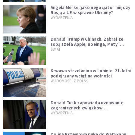
Angela Merkel jako negocjator między
Rosją a UE w sprawie Ukrainy?
WYDARZENIA
Donald Trump w Chinach. Zabrał ze
sobą szefa Apple, Boeinga, Mety i
Muska
ŚWIAT
Krwawa strzelanina w Lubinie. 21-letni
podejrzany wciąż na wolności
WIADOMOŚCI Z POLSKI
Donald Tusk zapowiada uznawanie
zagranicznych związków
jednopłciowych. "Państwo oblało ten
WYDARZENIA
test"
Dolina Krzemowa puka do Watykanu.