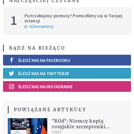
NAJCZĘŚCIEJ CZYTANE
1
Potrzebujesz pomocy? Pomodlimy się w Twojej
intencji
62 komentarzy
BĄDŹ NA BIEŻĄCO
ŚLEDŹ NAS NA FACEBOOKU
ŚLEDŹ NAS NA TWITTERZE
ŚLEDŹ NAS NA INSTAGRAMIE
POWIĄZANE ARTYKUŁY
"Bild": Niemcy kupią
rosyjskie szczepionki
przeciwko Covid-19
ŚWIAT