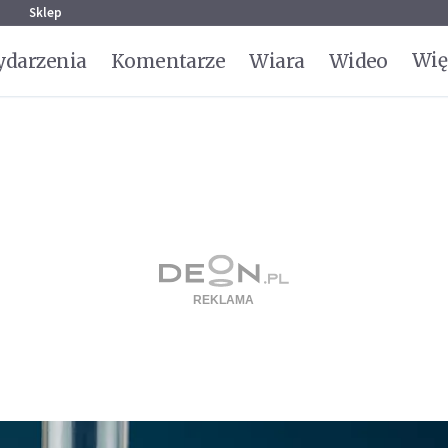
g
Sklep
Wię
darzenia
Komentarze
Wiara
Wideo