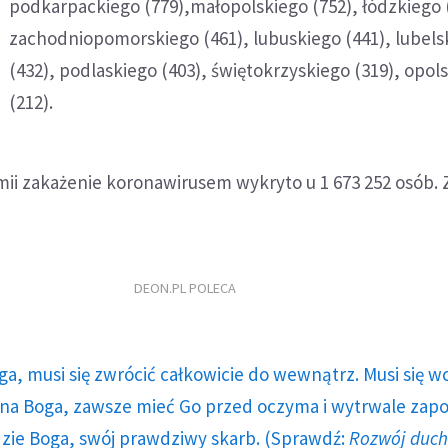
podkarpackiego (779),małopolskiego (752), łódzkiego 
zachodniopomorskiego (461), lubuskiego (441), lubels
(432), podlaskiego (403), świętokrzyskiego (319), opol
(212).
ii zakażenie koronawirusem wykryto u 1 673 252 osób. 
DEON.PL POLECA
ga, musi się zwrócić całkowicie do wewnątrz. Musi się w
a Boga, zawsze mieć Go przed oczyma i wytrwale zap
dzie Boga, swój prawdziwy skarb. (Sprawdź:
Rozwój duc