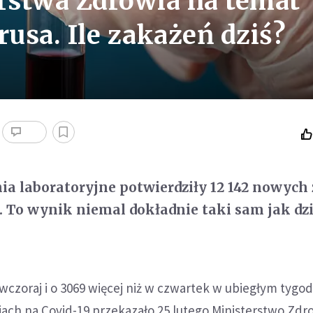
rstwa Zdrowia na temat
usa. Ile zakażeń dziś?
nia laboratoryjne potwierdziły 12 142 nowych
 To wynik niemal dokładnie taki sam jak dz
 wczoraj i o 3069 więcej niż w czwartek w ubiegłym tygodn
ach na Covid-19 przekazało 25 lutego Ministerstwo Zdro