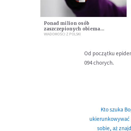
Ponad milion osób
zaszczepionych obiema
dawkami przeciw COVID-19
WIADOMOŚCI Z POLSKI
Od początku epidem
094 chorych.
Kto szuka Bo
ukierunkowywać n
sobie, aż znaj