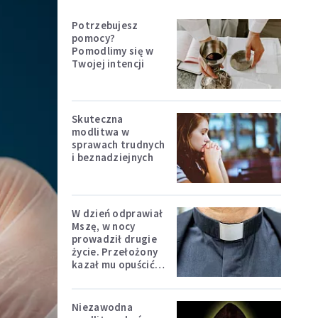
Potrzebujesz
pomocy?
Pomodlimy się w
Twojej intencji
Skuteczna
modlitwa w
sprawach trudnych
i beznadziejnych
W dzień odprawiał
Mszę, w nocy
prowadził drugie
życie. Przełożony
kazał mu opuścić
zakon
Niezawodna