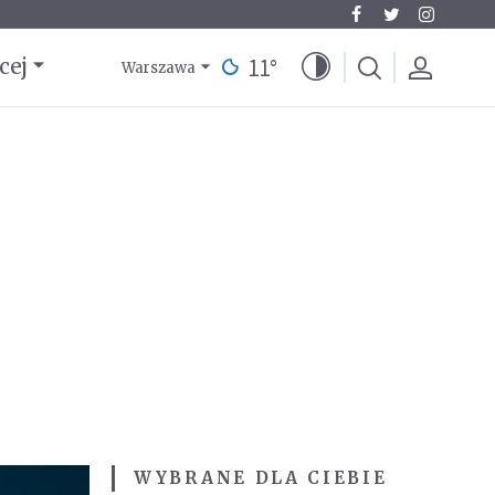
11
°
cej
Warszawa
WYBRANE DLA CIEBIE