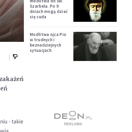
modlitwa do św.
Szarbela. Po 9
dniach mogą dziać
się cuda
Modlitwa ojca Pio
w trudnych i
beznadziejnych
sytuacjach
 zakażeń
ień
iu - takie
wia.