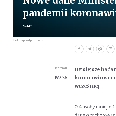
Nowe dane Ministe
pandemii koronawir
ŚWIAT
Fot. depositphotos.com
5 lat temu
Dzisiejsze bada
koronawirusem.
PAP/kb
wcześniej.
O 4 osoby mniej niż
dane o zachorowani