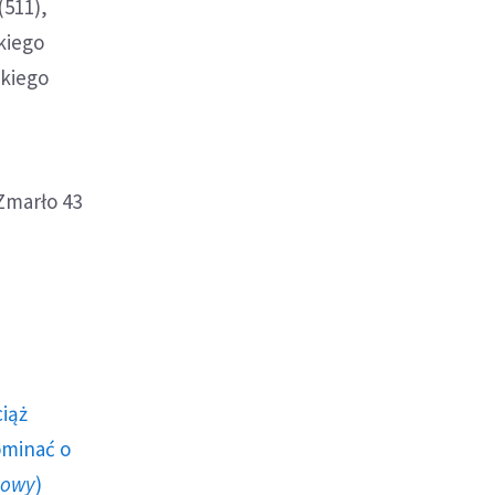
(511),
kiego
skiego
Zmarło 43
ciąż
ominać o
howy
)