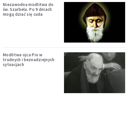
Niezawodna modlitwa do
św. Szarbela. Po 9 dniach
mogą dziać się cuda
Modlitwa ojca Pio w
trudnych i beznadziejnych
sytuacjach