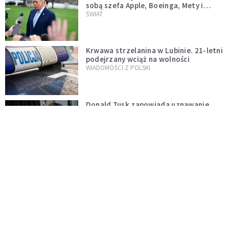
sobą szefa Apple, Boeinga, Mety i
Muska
ŚWIAT
Krwawa strzelanina w Lubinie. 21-letni
podejrzany wciąż na wolności
WIADOMOŚCI Z POLSKI
Donald Tusk zapowiada uznawanie
zagranicznych związków
jednopłciowych. "Państwo oblało ten
WYDARZENIA
test"
Dolina Krzemowa puka do Watykanu.
Dlaczego giganci AI słuchają księży?
KOŚCIÓŁ