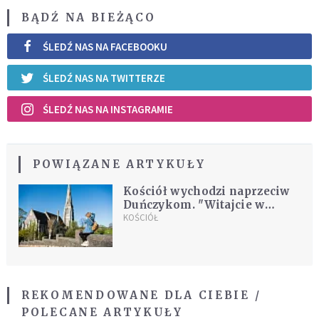
BĄDŹ NA BIEŻĄCO
ŚLEDŹ NAS NA FACEBOOKU
ŚLEDŹ NAS NA TWITTERZE
ŚLEDŹ NAS NA INSTAGRAMIE
POWIĄZANE ARTYKUŁY
Kościół wychodzi naprzeciw
Duńczykom. "Witajcie w
domu!"
KOŚCIÓŁ
REKOMENDOWANE DLA CIEBIE /
POLECANE ARTYKUŁY