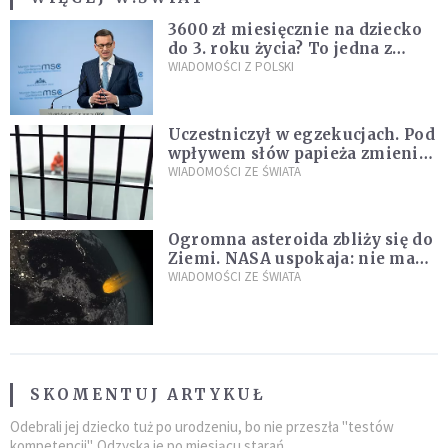
3600 zł miesięcznie na dziecko
do 3. roku życia? To jedna z
propozycji programu "Rozwój
WIADOMOŚCI Z POLSKI
Plus"
Uczestniczył w egzekucjach. Pod
wpływem słów papieża zmienił
zdanie
WIADOMOŚCI ZE ŚWIATA
Ogromna asteroida zbliży się do
Ziemi. NASA uspokaja: nie ma
zagrożenia
WIADOMOŚCI ZE ŚWIATA
SKOMENTUJ ARTYKUŁ
Odebrali jej dziecko tuż po urodzeniu, bo nie przeszła "testów
kompetencji". Odzyska je po miesiącu starań