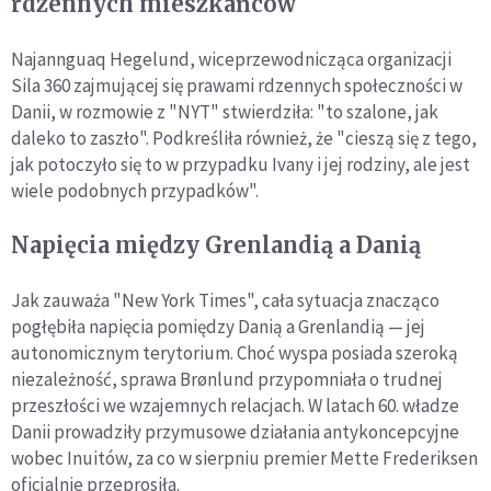
rdzennych mieszkańców
Najannguaq Hegelund, wiceprzewodnicząca organizacji
Sila 360 zajmującej się prawami rdzennych społeczności w
Danii, w rozmowie z "NYT" stwierdziła: "to szalone, jak
daleko to zaszło". Podkreśliła również, że "cieszą się z tego,
jak potoczyło się to w przypadku Ivany i jej rodziny, ale jest
wiele podobnych przypadków".
Napięcia między Grenlandią a Danią
Jak zauważa "New York Times", cała sytuacja znacząco
pogłębiła napięcia pomiędzy Danią a Grenlandią — jej
autonomicznym terytorium. Choć wyspa posiada szeroką
niezależność, sprawa Brønlund przypomniała o trudnej
przeszłości we wzajemnych relacjach. W latach 60. władze
Danii prowadziły przymusowe działania antykoncepcyjne
wobec Inuitów, za co w sierpniu premier Mette Frederiksen
oficjalnie przeprosiła.