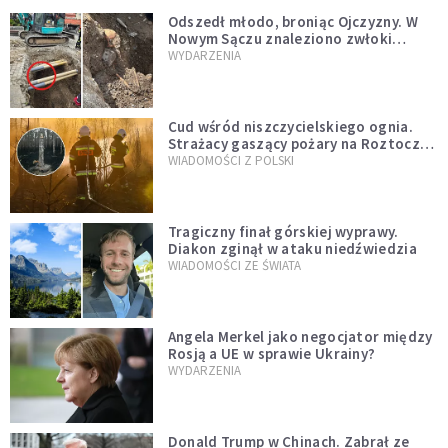
Odszedł młodo, broniąc Ojczyzny. W
Nowym Sączu znaleziono zwłoki
mężczyzny z czasów potopu
WYDARZENIA
szwedzkiego
Cud wśród niszczycielskiego ognia.
Strażacy gaszący pożary na Roztoczu
opublikowali niezwykłe zdjęcie
WIADOMOŚCI Z POLSKI
Tragiczny finał górskiej wyprawy.
Diakon zginął w ataku niedźwiedzia
WIADOMOŚCI ZE ŚWIATA
Angela Merkel jako negocjator między
Rosją a UE w sprawie Ukrainy?
WYDARZENIA
Donald Trump w Chinach. Zabrał ze