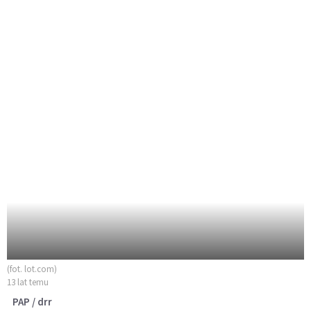
(fot. lot.com)
13 lat temu
PAP / drr