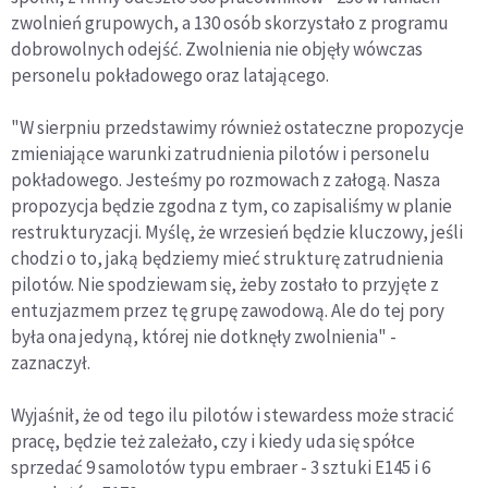
zwolnień grupowych, a 130 osób skorzystało z programu
dobrowolnych odejść. Zwolnienia nie objęły wówczas
personelu pokładowego oraz latającego.
"W sierpniu przedstawimy również ostateczne propozycje
zmieniające warunki zatrudnienia pilotów i personelu
pokładowego. Jesteśmy po rozmowach z załogą. Nasza
propozycja będzie zgodna z tym, co zapisaliśmy w planie
restrukturyzacji. Myślę, że wrzesień będzie kluczowy, jeśli
chodzi o to, jaką będziemy mieć strukturę zatrudnienia
pilotów. Nie spodziewam się, żeby zostało to przyjęte z
entuzjazmem przez tę grupę zawodową. Ale do tej pory
była ona jedyną, której nie dotknęły zwolnienia" -
zaznaczył.
Wyjaśnił, że od tego ilu pilotów i stewardess może stracić
pracę, będzie też zależało, czy i kiedy uda się spółce
sprzedać 9 samolotów typu embraer - 3 sztuki E145 i 6