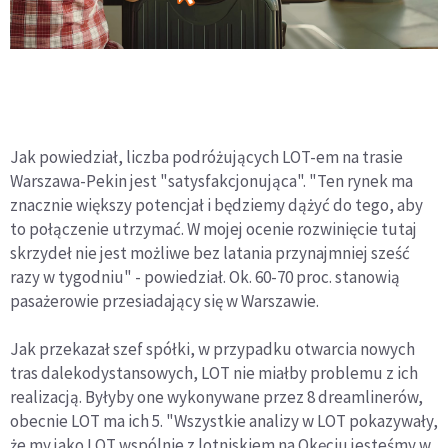
Jak powiedział, liczba podróżujących LOT-em na trasie
Warszawa-Pekin jest "satysfakcjonująca". "Ten rynek ma
znacznie większy potencjał i będziemy dążyć do tego, aby
to połączenie utrzymać. W mojej ocenie rozwinięcie tutaj
skrzydeł nie jest możliwe bez latania przynajmniej sześć
razy w tygodniu" - powiedział. Ok. 60-70 proc. stanowią
pasażerowie przesiadający się w Warszawie.
Jak przekazał szef spółki, w przypadku otwarcia nowych
tras dalekodystansowych, LOT nie miałby problemu z ich
realizacją. Byłyby one wykonywane przez 8 dreamlinerów,
obecnie LOT ma ich 5. "Wszystkie analizy w LOT pokazywały,
że my jako LOT wspólnie z lotniskiem na Okęciu jesteśmy w