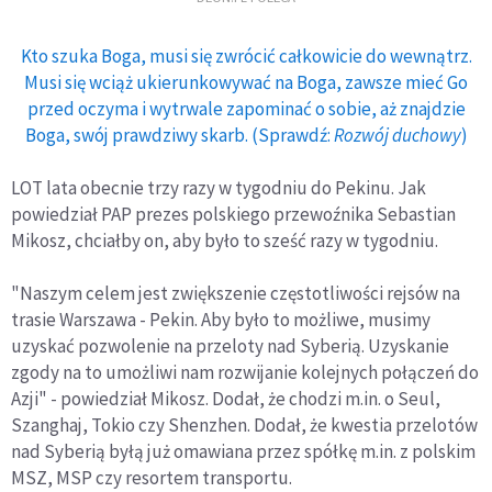
Kto szuka Boga, musi się zwrócić całkowicie do wewnątrz.
Musi się wciąż ukierunkowywać na Boga, zawsze mieć Go
przed oczyma i wytrwale zapominać o sobie, aż znajdzie
Boga, swój prawdziwy skarb. (Sprawdź:
Rozwój duchowy
)
LOT lata obecnie trzy razy w tygodniu do Pekinu. Jak
powiedział PAP prezes polskiego przewoźnika Sebastian
Mikosz, chciałby on, aby było to sześć razy w tygodniu.
"Naszym celem jest zwiększenie częstotliwości rejsów na
trasie Warszawa - Pekin. Aby było to możliwe, musimy
uzyskać pozwolenie na przeloty nad Syberią. Uzyskanie
zgody na to umożliwi nam rozwijanie kolejnych połączeń do
Azji" - powiedział Mikosz. Dodał, że chodzi m.in. o Seul,
Szanghaj, Tokio czy Shenzhen. Dodał, że kwestia przelotów
nad Syberią byłą już omawiana przez spółkę m.in. z polskim
MSZ, MSP czy resortem transportu.