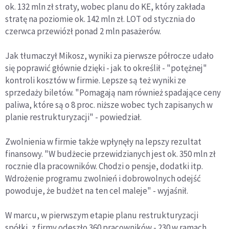
ok. 132 mln zł straty, wobec planu do KE, który zakłada
stratę na poziomie ok. 142 mln zł. LOT od stycznia do
czerwca przewiózł ponad 2 mln pasażerów.
Jak tłumaczył Mikosz, wyniki za pierwsze półrocze udało
się poprawić głównie dzięki - jak to określił - "potężnej"
kontroli kosztów w firmie. Lepsze są też wyniki ze
sprzedaży biletów. "Pomagają nam również spadające ceny
paliwa, które są o 8 proc. niższe wobec tych zapisanych w
planie restrukturyzacji" - powiedział.
Zwolnienia w firmie także wpłynęły na lepszy rezultat
finansowy. "W budżecie przewidzianych jest ok. 350 mln zł
rocznie dla pracowników. Chodzi o pensje, dodatki itp.
Wdrożenie programu zwolnień i dobrowolnych odejść
powoduje, że budżet na ten cel maleje" - wyjaśnił.
W marcu, w pierwszym etapie planu restrukturyzacji
spółki, z firmy odeszło 360 pracowników - 230 w ramach