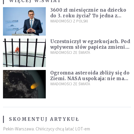
WIĘCEJ W:
ŚWIAT
3600 zł miesięcznie na dziecko
do 3. roku życia? To jedna z
propozycji programu "Rozwój
WIADOMOŚCI Z POLSKI
Plus"
Uczestniczył w egzekucjach. Pod
wpływem słów papieża zmienił
zdanie
WIADOMOŚCI ZE ŚWIATA
Ogromna asteroida zbliży się do
Ziemi. NASA uspokaja: nie ma
zagrożenia
WIADOMOŚCI ZE ŚWIATA
SKOMENTUJ ARTYKUŁ
Pekin-Warszawa. Chińczycy chcą latać LOT-em