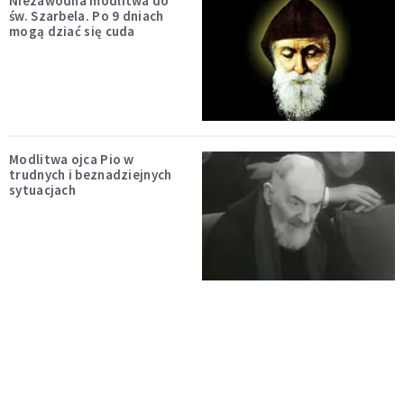
Niezawodna modlitwa do
św. Szarbela. Po 9 dniach
mogą dziać się cuda
Modlitwa ojca Pio w
trudnych i beznadziejnych
sytuacjach