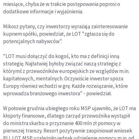
miesiące, chyba że w trakcie postępowania poprosi o
dodatkowe informacje i wyjaśnienia.
Mikosz pytany, czy inwestorzy wyrażają zainteresowanie
kupnem spółki, powiedział, że LOT "zgłasza się do
potencjalnych nabywców".
"LOT musi dołączyć do kogoś, kto ma z definicji inną
strategię. Najłatwiej byłoby związać naszą strategię z
którymś z przewoźników europejskich ze względów m.in.
kapitałowych, mentalnych. Oczywiście inwestor spoza
Europy również wchodzi w grę. Każde rozwiązanie, które
wprowadza branżowego inwestora" - powiedział.
W połowie grudnia ubiegłego roku MSP ujawniło, że LOT ma
kłopoty finansowe, dlatego zarząd przewoźnika wystąpił
do ministra skarbu o przyznanie 400 mln zł pomocy w
pierwszej transzy. Resort pozytywnie zaopiniował wniosek
PLL LOT. MSP uzależniło jednak udzielenie pomocy m.in. od