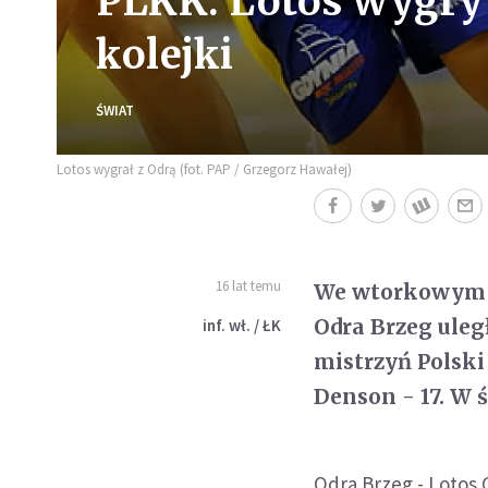
PLKK: Lotos wygryw
kolejki
ŚWIAT
Lotos wygrał z Odrą (fot. PAP / Grzegorz Hawałej)
16 lat temu
We wtorkowym m
Odra Brzeg uleg
inf. wł. / ŁK
mistrzyń Polski
Denson - 17. W 
Odra Brzeg - Lotos G