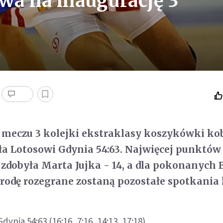
a na inaugurację 3
eczu 3 kolejki ekstraklasy koszykówki ko
ła Lotosowi Gdynia 54:63. Najwięcej punktów
 zdobyła Marta Jujka - 14, a dla pokonanych 
środę rozegrane zostaną pozostałe spotkania 
dynia 54:63 (16:16, 7:16, 14:13, 17:18)