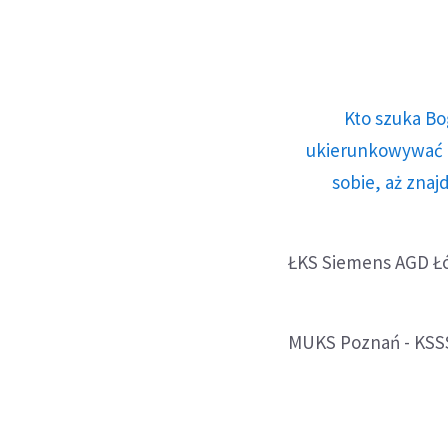
Kto szuka Bo
ukierunkowywać n
sobie, aż znaj
ŁKS Siemens AGD Łó
MUKS Poznań - KSSS