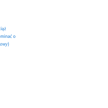
ciąż
ominać o
howy
)