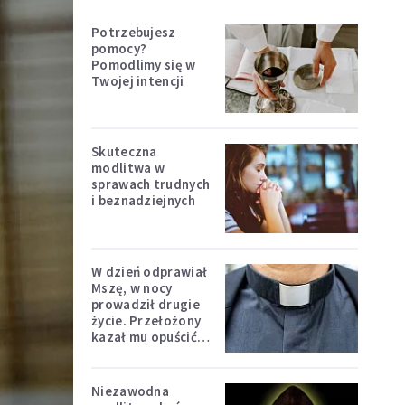
Potrzebujesz
pomocy?
Pomodlimy się w
Twojej intencji
Skuteczna
modlitwa w
sprawach trudnych
i beznadziejnych
W dzień odprawiał
Mszę, w nocy
prowadził drugie
życie. Przełożony
kazał mu opuścić
zakon
Niezawodna