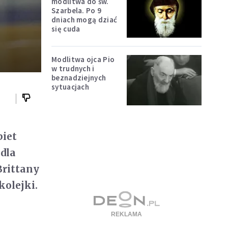
modlitwa do św.
Szarbela. Po 9
dniach mogą dziać
się cuda
Modlitwa ojca Pio
w trudnych i
beznadziejnych
sytuacjach
biet
 dla
Brittany
kolejki.