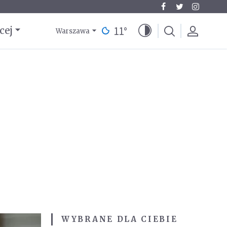
11
°
cej
Warszawa
WYBRANE DLA CIEBIE