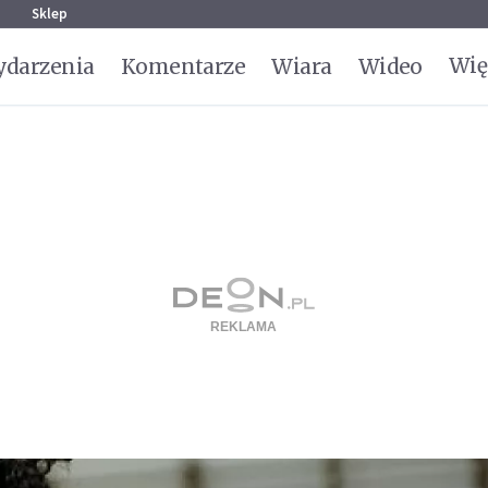
g
Sklep
Wię
darzenia
Komentarze
Wiara
Wideo