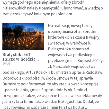
wymaga godnego upamiętnienia, ofiary zbrodni
hitlerowskich należy upamiętnić i uhonorować, a wiedzę o
tym przekazywać kolejnym pokoleniom.
Na realizację nowej formy
upamiętniania ofiar zbrodni
hitlerowskich z czasu II wojny
światowej w Grabówce k.
Białegostoku samorząd
województwa podlaskiego
Białystok. 363
znicze w hołdzie
przekaże gminie Supraśl 500 tys.
zmarłym na covid
ŚWIAT
zł. Marszałek województwa
podlaskiego, Artur Kosicki i burmistrz Supraśla Radosław
Dobrowolski podpisali w środę umowę w tej sprawie.
Burmistrz poinformował, że aby zrealizować koncepcję
upamiętnienia, gmina Supraśl dołoży ok. 1 mln zł,
przypomniał także, że wsparcie finansowe zadeklarowały
już trzy lata temu także władze Białegostoku. Dodał, że
liczy również na wsparcie z ministerstwa kultury.