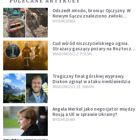
POLECANE ARTYKUŁY
Odszedł młodo, broniąc Ojczyzny. W
Nowym Sączu znaleziono zwłoki
mężczyzny z czasów potopu
WYDARZENIA
szwedzkiego
Cud wśród niszczycielskiego ognia.
Strażacy gaszący pożary na Roztoczu
opublikowali niezwykłe zdjęcie
WIADOMOŚCI Z POLSKI
Tragiczny finał górskiej wyprawy.
Diakon zginął w ataku niedźwiedzia
WIADOMOŚCI ZE ŚWIATA
Angela Merkel jako negocjator między
Rosją a UE w sprawie Ukrainy?
WYDARZENIA