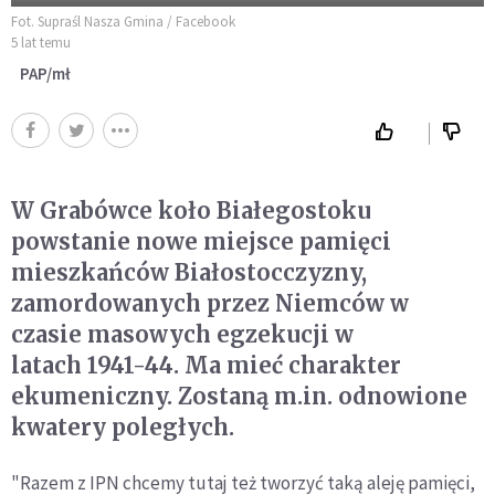
Fot. Supraśl Nasza Gmina / Facebook
5 lat temu
PAP/mł
W Grabówce koło Białegostoku
powstanie nowe miejsce pamięci
mieszkańców Białostocczyzny,
zamordowanych przez Niemców w
czasie masowych egzekucji w
latach 1941-44. Ma mieć charakter
ekumeniczny. Zostaną m.in. odnowione
kwatery poległych.
"Razem z IPN chcemy tutaj też tworzyć taką aleję pamięci,