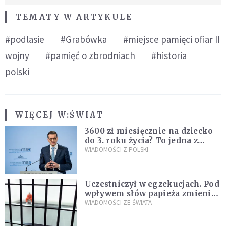
TEMATY W ARTYKULE
#podlasie
#Grabówka
#miejsce pamięci ofiar II
wojny
#pamięć o zbrodniach
#historia
polski
WIĘCEJ W:
ŚWIAT
3600 zł miesięcznie na dziecko
do 3. roku życia? To jedna z
propozycji programu "Rozwój
WIADOMOŚCI Z POLSKI
Plus"
Uczestniczył w egzekucjach. Pod
wpływem słów papieża zmienił
zdanie
WIADOMOŚCI ZE ŚWIATA