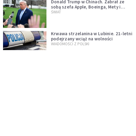
Donald Trump w Chinach. Zabrał ze
sobą szefa Apple, Boeinga, Mety i
Muska
ŚWIAT
Krwawa strzelanina w Lubinie. 21-letni
podejrzany wciąż na wolności
WIADOMOŚCI Z POLSKI
Donald Tusk zapowiada uznawanie
zagranicznych związków
jednopłciowych. "Państwo oblało ten
WYDARZENIA
test"
Dolina Krzemowa puka do Watykanu.
Dlaczego giganci AI słuchają księży?
KOŚCIÓŁ