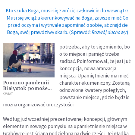
Kto szuka Boga, musi się zwrócić całkowicie do wewnątrz.
Musi się wciąż ukierunkowywać na Boga, zawsze mieć Go
przed oczyma i wytrwale zapominać o sobie, aż znajdzie
Boga, swój prawdziwy skarb. (Sprawdź:
Rozwój duchowy
)
potrzeba, aby to się zmieniło, bo
o to miejsce i pamięć trzeba
zadbać. Poinformował, że jest już
koncepcja, nowa aranżacja
miejsca. Upamiętnienie ma mieć
charakter ekumeniczny. Zostaną
Pomimo pandemii
Białystok pomoże
odnowione kwatery poległych,
potrzebującym
ŚWIAT
powstanie miejsce, gdzie będzie
można organizować uroczystości.
Według już wcześniej prezentowanej koncepcji, głównym
elementem nowego pomysłu na upamiętnienie miejsca w
Grabówce jest ściana podzielona na dwie części. Jej gładka