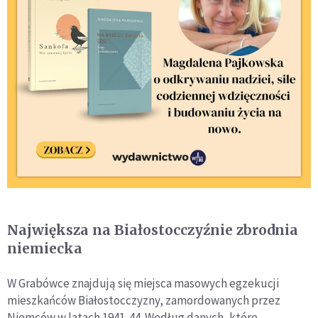
Największa na Białostocczyźnie zbrodnia
niemiecka
W Grabówce znajdują się miejsca masowych egzekucji
mieszkańców Białostocczyzny, zamordowanych przez
Niemców w latach 1941-44. Według danych, które