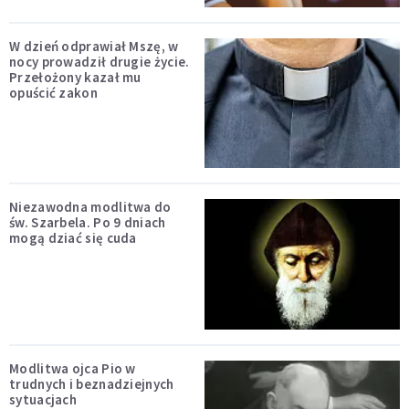
W dzień odprawiał Mszę, w
nocy prowadził drugie życie.
Przełożony kazał mu
opuścić zakon
Niezawodna modlitwa do
św. Szarbela. Po 9 dniach
mogą dziać się cuda
Modlitwa ojca Pio w
trudnych i beznadziejnych
sytuacjach