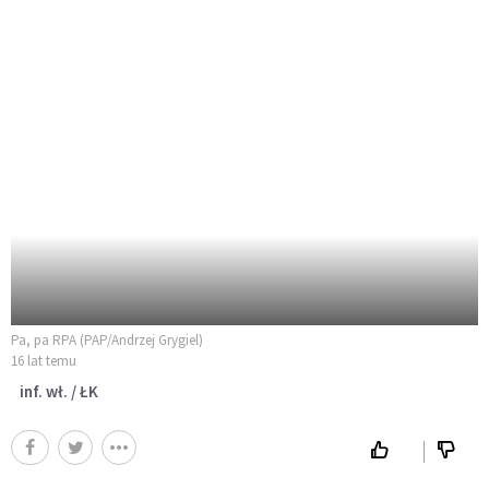
Pa, pa RPA (PAP/Andrzej Grygiel)
16 lat temu
inf. wł. / ŁK