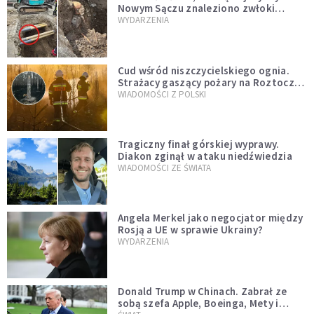
Nowym Sączu znaleziono zwłoki
mężczyzny z czasów potopu
WYDARZENIA
szwedzkiego
Cud wśród niszczycielskiego ognia.
Strażacy gaszący pożary na Roztoczu
opublikowali niezwykłe zdjęcie
WIADOMOŚCI Z POLSKI
Tragiczny finał górskiej wyprawy.
Diakon zginął w ataku niedźwiedzia
WIADOMOŚCI ZE ŚWIATA
Angela Merkel jako negocjator między
Rosją a UE w sprawie Ukrainy?
WYDARZENIA
Donald Trump w Chinach. Zabrał ze
sobą szefa Apple, Boeinga, Mety i