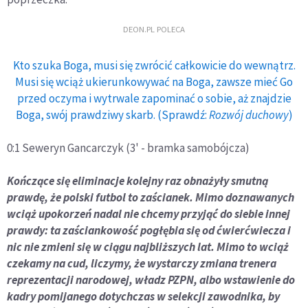
DEON.PL POLECA
Kto szuka Boga, musi się zwrócić całkowicie do wewnątrz.
Musi się wciąż ukierunkowywać na Boga, zawsze mieć Go
przed oczyma i wytrwale zapominać o sobie, aż znajdzie
Boga, swój prawdziwy skarb. (Sprawdź:
Rozwój duchowy
)
0:1 Seweryn Gancarczyk (3' - bramka samobójcza)
Kończące się eliminacje kolejny raz obnażyły smutną
prawdę, że polski futbol to zaścianek. Mimo doznawanych
wciąż upokorzeń nadal nie chcemy przyjąć do siebie innej
prawdy: ta zaściankowość pogłębia się od ćwierćwiecza i
nic nie zmieni się w ciągu najbliższych lat. Mimo to wciąż
czekamy na cud, liczymy, że wystarczy zmiana trenera
reprezentacji narodowej, władz PZPN, albo wstawienie do
kadry pomijanego dotychczas w selekcji zawodnika, by