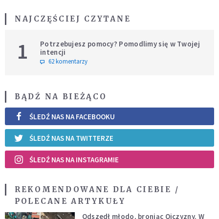
NAJCZĘŚCIEJ CZYTANE
1
Potrzebujesz pomocy? Pomodlimy się w Twojej
intencji
62 komentarzy
BĄDŹ NA BIEŻĄCO
ŚLEDŹ NAS NA FACEBOOKU
ŚLEDŹ NAS NA TWITTERZE
ŚLEDŹ NAS NA INSTAGRAMIE
REKOMENDOWANE DLA CIEBIE /
POLECANE ARTYKUŁY
Odszedł młodo, broniąc Ojczyzny. W