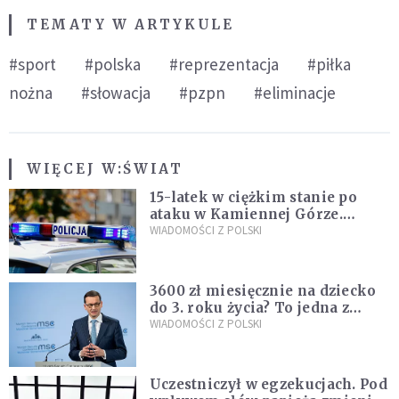
TEMATY W ARTYKULE
#sport
#polska
#reprezentacja
#piłka
nożna
#słowacja
#pzpn
#eliminacje
WIĘCEJ W:
ŚWIAT
15-latek w ciężkim stanie po
ataku w Kamiennej Górze.
Policja zatrzymała dwóch
WIADOMOŚCI Z POLSKI
nastolatków
3600 zł miesięcznie na dziecko
do 3. roku życia? To jedna z
propozycji programu "Rozwój
WIADOMOŚCI Z POLSKI
Plus"
Uczestniczył w egzekucjach. Pod