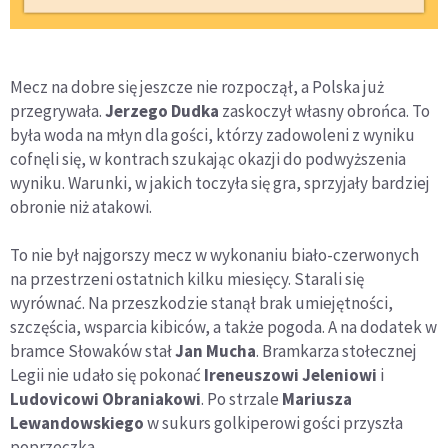
Mecz na dobre się jeszcze nie rozpoczął, a Polska już
przegrywała.
Jerzego Dudka
zaskoczył własny obrońca. To
była woda na młyn dla gości, którzy zadowoleni z wyniku
cofnęli się, w kontrach szukając okazji do podwyższenia
wyniku. Warunki, w jakich toczyła się gra, sprzyjały bardziej
obronie niż atakowi.
To nie był najgorszy mecz w wykonaniu biało-czerwonych
na przestrzeni ostatnich kilku miesięcy. Starali się
wyrównać. Na przeszkodzie stanął brak umiejętności,
szczęścia, wsparcia kibiców, a także pogoda. A na dodatek w
bramce Słowaków stał
Jan Mucha
. Bramkarza stołecznej
Legii nie udało się pokonać
Ireneuszowi Jeleniowi
i
Ludovicowi Obraniakowi
. Po strzale
Mariusza
Lewandowskiego
w sukurs golkiperowi gości przyszła
poprzeczka.