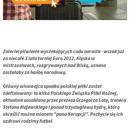
Zniecierpliwienie wyczekujących cudu narasta - wszak już
za niecałe 3 lata turniej Euro 2012. Klęska w
mistrzostwach, rozgrywanych nad Wisłą, uznana
zostałaby za hańbę narodową.
Główny winowajca upadku polskiej piłki został
zdefiniowany: to klika Polskiego Związku Piłki Nożnej,
aktualnie uosabiana przez prezesa Grzegorza Latę, trenera
Stefana Majewskiego i ponad trzystugłową hydrę, którą
określić można mianem "pana Korupcji". Pozbycie się ich
uzdrowi rodzimy futbol.