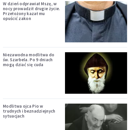
W dzień odprawiał Mszę, w
nocy prowadził drugie życie.
Przełożony kazał mu
opuścić zakon
Niezawodna modlitwa do
św. Szarbela. Po 9 dniach
mogą dziać się cuda
Modlitwa ojca Pio w
trudnych i beznadziejnych
sytuacjach