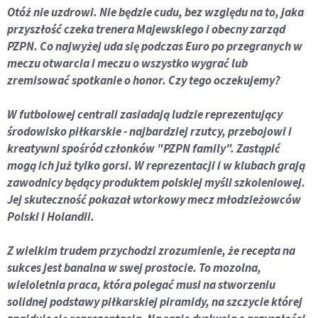
Otóż nie uzdrowi. Nie będzie cudu, bez względu na to, jaka
przyszłość czeka trenera Majewskiego i obecny zarząd
PZPN. Co najwyżej uda się podczas Euro po przegranych w
meczu otwarcia i meczu o wszystko wygrać lub
zremisować spotkanie o honor. Czy tego oczekujemy?
W futbolowej centrali zasiadają ludzie reprezentujący
środowisko piłkarskie - najbardziej rzutcy, przebojowi i
kreatywni spośród członków "PZPN family". Zastąpić
mogą ich już tylko gorsi. W reprezentacji i w klubach grają
zawodnicy będący produktem polskiej myśli szkoleniowej.
Jej skuteczność pokazał wtorkowy mecz młodzieżowców
Polski i Holandii.
Z wielkim trudem przychodzi zrozumienie, że recepta na
sukces jest banalna w swej prostocie. To mozolna,
wieloletnia praca, która polegać musi na stworzeniu
solidnej podstawy piłkarskiej piramidy, na szczycie której