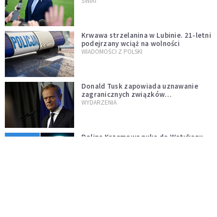
Muska
ŚWIAT
Krwawa strzelanina w Lubinie. 21-letni
podejrzany wciąż na wolności
WIADOMOŚCI Z POLSKI
Donald Tusk zapowiada uznawanie
zagranicznych związków
jednopłciowych. "Państwo oblało ten
WYDARZENIA
test"
Dolina Krzemowa puka do Watykanu.
Dlaczego giganci AI słuchają księży?
KOŚCIÓŁ