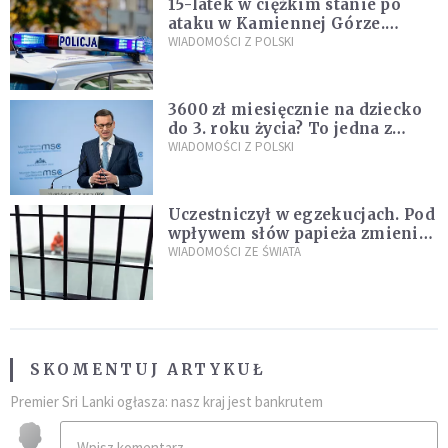
15-latek w ciężkim stanie po
ataku w Kamiennej Górze.
Policja zatrzymała dwóch
WIADOMOŚCI Z POLSKI
nastolatków
3600 zł miesięcznie na dziecko
do 3. roku życia? To jedna z
propozycji programu "Rozwój
WIADOMOŚCI Z POLSKI
Plus"
Uczestniczył w egzekucjach. Pod
wpływem słów papieża zmienił
zdanie
WIADOMOŚCI ZE ŚWIATA
SKOMENTUJ ARTYKUŁ
Premier Sri Lanki ogłasza: nasz kraj jest bankrutem