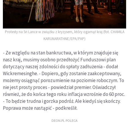
Protesty na Sri Lance w związku z kryzysem, który ogarnął kraj (fot. CHAMILA
KARUNARATHNE/EPA/PAP)
- Ze względu na stan bankructwa, w którym znajduje się
nasz kraj, musimy osobno przedłożyć Funduszowi plan
dotyczący naszej zdolności do spłaty zadłużenia - dodał
Wickremesinghe. - Dopiero, gdy zostanie zaakceptowany,
możemy osiągnąć porozumienie na poziomie roboczym. To
nie jest prosty proces - powiedział premier. Oświadczył
również, że do końca tego roku inflacja wzrośnie do 60 proc.
- To będzie trudna i gorzka podróż. Ale kiedyś się skończy.
Poprawa może nastąpić - podkreślił.
DEON.PL POLECA