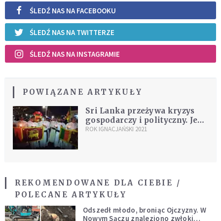
ŚLEDŹ NAS NA FACEBOOKU
ŚLEDŹ NAS NA TWITTERZE
ŚLEDŹ NAS NA INSTAGRAMIE
POWIĄZANE ARTYKUŁY
Sri Lanka przeżywa kryzys
gospodarczy i polityczny. Jest
to wezwanie do refleksji i
ROK IGNACJAŃSKI 2021
działania
REKOMENDOWANE DLA CIEBIE /
POLECANE ARTYKUŁY
Odszedł młodo, broniąc Ojczyzny. W
Nowym Sączu znaleziono zwłoki