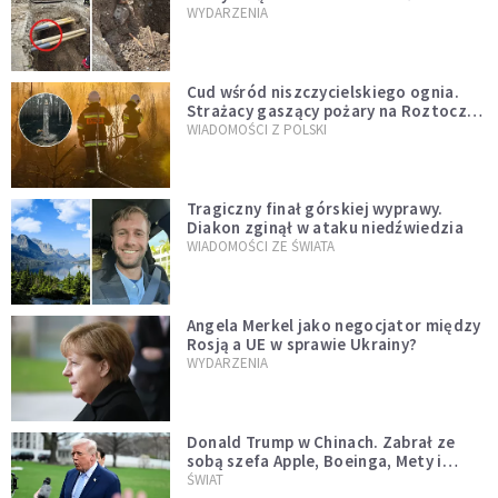
mężczyzny z czasów potopu
WYDARZENIA
szwedzkiego
Cud wśród niszczycielskiego ognia.
Strażacy gaszący pożary na Roztoczu
opublikowali niezwykłe zdjęcie
WIADOMOŚCI Z POLSKI
Tragiczny finał górskiej wyprawy.
Diakon zginął w ataku niedźwiedzia
WIADOMOŚCI ZE ŚWIATA
Angela Merkel jako negocjator między
Rosją a UE w sprawie Ukrainy?
WYDARZENIA
Donald Trump w Chinach. Zabrał ze
sobą szefa Apple, Boeinga, Mety i
Muska
ŚWIAT