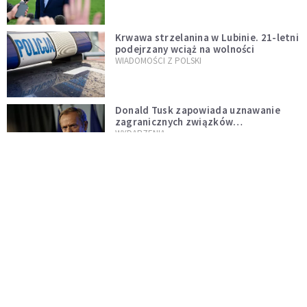
Krwawa strzelanina w Lubinie. 21-letni
podejrzany wciąż na wolności
WIADOMOŚCI Z POLSKI
Donald Tusk zapowiada uznawanie
zagranicznych związków
jednopłciowych. "Państwo oblało ten
WYDARZENIA
test"
Dolina Krzemowa puka do Watykanu.
Dlaczego giganci AI słuchają księży?
KOŚCIÓŁ