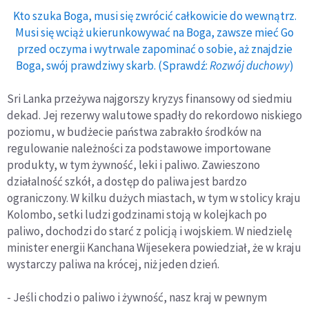
Kto szuka Boga, musi się zwrócić całkowicie do wewnątrz.
Musi się wciąż ukierunkowywać na Boga, zawsze mieć Go
przed oczyma i wytrwale zapominać o sobie, aż znajdzie
Boga, swój prawdziwy skarb. (Sprawdź:
Rozwój duchowy
)
Sri Lanka przeżywa najgorszy kryzys finansowy od siedmiu
dekad. Jej rezerwy walutowe spadły do rekordowo niskiego
poziomu, w budżecie państwa zabrakło środków na
regulowanie należności za podstawowe importowane
produkty, w tym żywność, leki i paliwo. Zawieszono
działalność szkół, a dostęp do paliwa jest bardzo
ograniczony. W kilku dużych miastach, w tym w stolicy kraju
Kolombo, setki ludzi godzinami stoją w kolejkach po
paliwo, dochodzi do starć z policją i wojskiem. W niedzielę
minister energii Kanchana Wijesekera powiedział, że w kraju
wystarczy paliwa na krócej, niż jeden dzień.
- Jeśli chodzi o paliwo i żywność, nasz kraj w pewnym