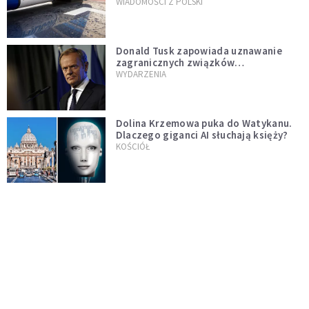
WIADOMOŚCI Z POLSKI
Donald Tusk zapowiada uznawanie
zagranicznych związków
jednopłciowych. "Państwo oblało ten
WYDARZENIA
test"
Dolina Krzemowa puka do Watykanu.
Dlaczego giganci AI słuchają księży?
KOŚCIÓŁ