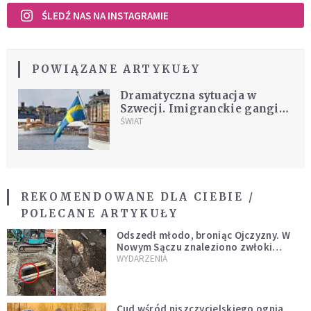
ŚLEDŹ NAS NA INSTAGRAMIE
POWIĄZANE ARTYKUŁY
Dramatyczna sytuacja w
Szwecji. Imigranckie gangi
rekrutują dzieci w szkolnych
ŚWIAT
świetlicach
REKOMENDOWANE DLA CIEBIE /
POLECANE ARTYKUŁY
Odszedł młodo, broniąc Ojczyzny. W
Nowym Sączu znaleziono zwłoki
mężczyzny z czasów potopu
WYDARZENIA
szwedzkiego
Cud wśród niszczycielskiego ognia.