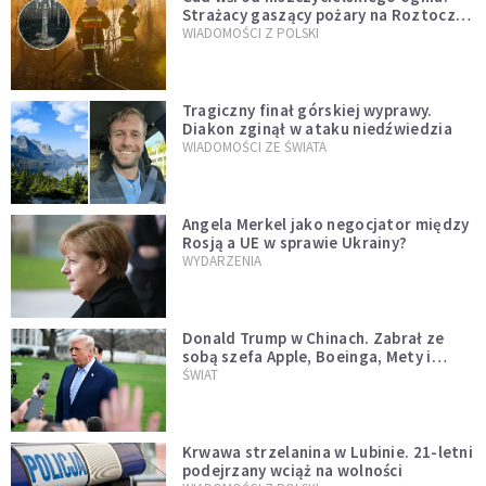
Strażacy gaszący pożary na Roztoczu
opublikowali niezwykłe zdjęcie
WIADOMOŚCI Z POLSKI
Tragiczny finał górskiej wyprawy.
Diakon zginął w ataku niedźwiedzia
WIADOMOŚCI ZE ŚWIATA
Angela Merkel jako negocjator między
Rosją a UE w sprawie Ukrainy?
WYDARZENIA
Donald Trump w Chinach. Zabrał ze
sobą szefa Apple, Boeinga, Mety i
Muska
ŚWIAT
Krwawa strzelanina w Lubinie. 21-letni
podejrzany wciąż na wolności