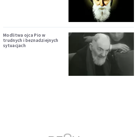
Modlitwa ojca Pio w
trudnych i beznadziejnych
sytuacjach