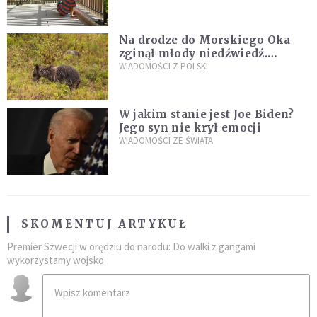
Na drodze do Morskiego Oka
zginął młody niedźwiedź.
Sprawę bada Policja i TPN
WIADOMOŚCI Z POLSKI
W jakim stanie jest Joe Biden?
Jego syn nie krył emocji
WIADOMOŚCI ZE ŚWIATA
SKOMENTUJ ARTYKUŁ
Premier Szwecji w orędziu do narodu: Do walki z gangami
wykorzystamy wojsko