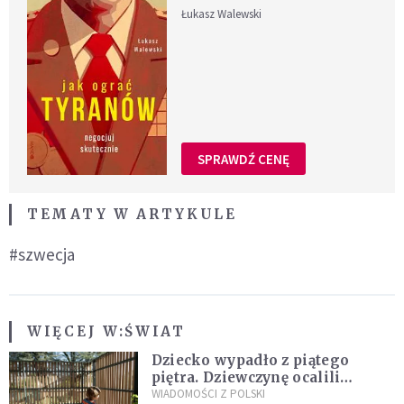
Łukasz Walewski
SPRAWDŹ CENĘ
TEMATY W ARTYKULE
#szwecja
WIĘCEJ W:
ŚWIAT
Dziecko wypadło z piątego
piętra. Dziewczynę ocalili
sąsiedzi
WIADOMOŚCI Z POLSKI