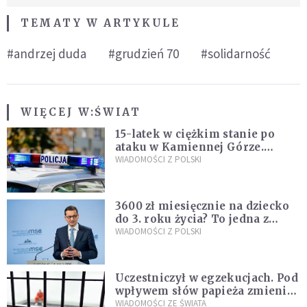
TEMATY W ARTYKULE
#andrzej duda
#grudzień 70
#solidarność
WIĘCEJ W:
ŚWIAT
15-latek w ciężkim stanie po
ataku w Kamiennej Górze.
Policja zatrzymała dwóch
WIADOMOŚCI Z POLSKI
nastolatków
3600 zł miesięcznie na dziecko
do 3. roku życia? To jedna z
propozycji programu "Rozwój
WIADOMOŚCI Z POLSKI
Plus"
Uczestniczył w egzekucjach. Pod
wpływem słów papieża zmienił
zdanie
WIADOMOŚCI ZE ŚWIATA