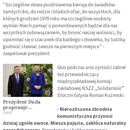
"Szczególne słowa pozdrowienia kieruję do świadków
tamtych dni, do rodzin i bliskich ofiar, do wszystkich, dla
których grudzień 1970 roku ma szczególnie osobisty
wymiar. Niech pamięć o pomordowanych będzie dla nas
wszystkich zobowiązaniem, by bronić naszej wolności, by
upominać się o szacunek dla każdego człowieka, by ludzką
godność stawiać zawsze na pierwszym miejscu" -
zaapelował prezydent.
Głos podczas uroczystości zabrał
też przewodniczący
międzyzakładowej komisji
zakładowej NSZZ „Solidarność”
Stoczni Gdynia Roman Kuzimski.
Prezydent Duda
proponuje
- Nierozliczona zbrodnia
emeryturę dla
ŚWIAT
komunistyczna przynosi
kobiet od 53. roku
dzisiaj zgniłe owoce. Miesza pojęcia, zakłóca naturalny
życia