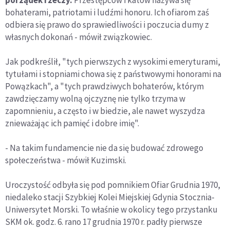
porządek rzeczy.
Przestępców i katów nazywa się
bohaterami, patriotami i ludźmi honoru. Ich ofiarom zaś
odbiera się prawo do sprawiedliwości i poczucia dumy z
własnych dokonań - mówił związkowiec.
Jak podkreślił, "tych pierwszych z wysokimi emeryturami,
tytułami i stopniami chowa się z państwowymi honorami na
Powązkach", a "tych prawdziwych bohaterów, którym
zawdzięczamy wolną ojczyznę nie tylko trzyma w
zapomnieniu, a często i w biedzie, ale nawet wyszydza
znieważając ich pamięć i dobre imię".
- Na takim fundamencie nie da się budować zdrowego
społeczeństwa - mówił Kuzimski.
Uroczystość odbyła się pod pomnikiem Ofiar Grudnia 1970,
niedaleko stacji Szybkiej Kolei Miejskiej Gdynia Stocznia-
Uniwersytet Morski. To właśnie w okolicy tego przystanku
SKM ok. godz. 6. rano 17 grudnia 1970 r. padły pierwsze