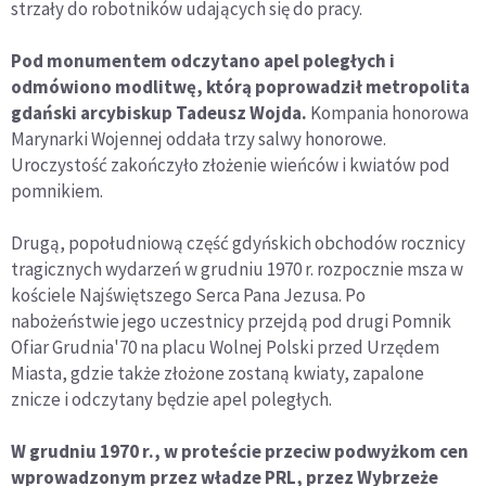
strzały do robotników udających się do pracy.
Pod monumentem odczytano apel poległych i
odmówiono modlitwę, którą poprowadził metropolita
gdański arcybiskup Tadeusz Wojda.
Kompania honorowa
Marynarki Wojennej oddała trzy salwy honorowe.
Uroczystość zakończyło złożenie wieńców i kwiatów pod
pomnikiem.
Drugą, popołudniową część gdyńskich obchodów rocznicy
tragicznych wydarzeń w grudniu 1970 r. rozpocznie msza w
kościele Najświętszego Serca Pana Jezusa. Po
nabożeństwie jego uczestnicy przejdą pod drugi Pomnik
Ofiar Grudnia'70 na placu Wolnej Polski przed Urzędem
Miasta, gdzie także złożone zostaną kwiaty, zapalone
znicze i odczytany będzie apel poległych.
W grudniu 1970 r., w proteście przeciw podwyżkom cen
wprowadzonym przez władze PRL, przez Wybrzeże