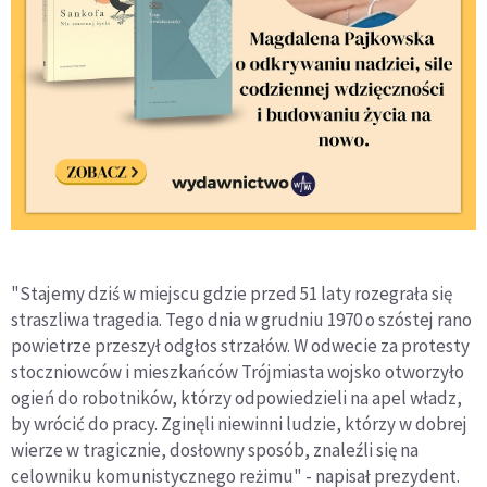
"Stajemy dziś w miejscu gdzie przed 51 laty rozegrała się
straszliwa tragedia. Tego dnia w grudniu 1970 o szóstej rano
powietrze przeszył odgłos strzałów. W odwecie za protesty
stoczniowców i mieszkańców Trójmiasta wojsko otworzyło
ogień do robotników, którzy odpowiedzieli na apel władz,
by wrócić do pracy. Zginęli niewinni ludzie, którzy w dobrej
wierze w tragicznie, dosłowny sposób, znaleźli się na
celowniku komunistycznego reżimu" - napisał prezydent.