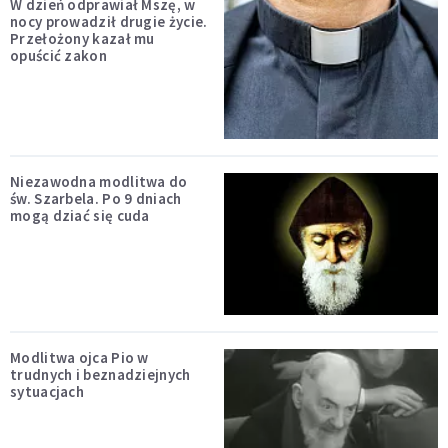
W dzień odprawiał Mszę, w
nocy prowadził drugie życie.
Przełożony kazał mu
opuścić zakon
Niezawodna modlitwa do
św. Szarbela. Po 9 dniach
mogą dziać się cuda
Modlitwa ojca Pio w
trudnych i beznadziejnych
sytuacjach