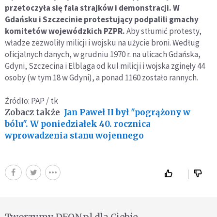
przetoczyła się fala strajków i demonstracji. W
Gdańsku i Szczecinie protestujący podpalili gmachy
komitetów wojewódzkich PZPR.
Aby stłumić protesty,
władze zezwoliły milicji i wojsku na użycie broni. Według
oficjalnych danych, w grudniu 1970 r. na ulicach Gdańska,
Gdyni, Szczecina i Elbląga od kul milicji i wojska zginęły 44
osoby (w tym 18 w Gdyni), a ponad 1160 zostało rannych.
Źródło: PAP / tk
Zobacz także
Jan Paweł II był "pogrążony w
bólu". W poniedziałek 40. rocznica
wprowadzenia stanu wojennego