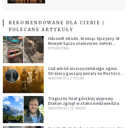
REKOMENDOWANE DLA CIEBIE /
POLECANE ARTYKUŁY
Odszedł młodo, broniąc Ojczyzny. W
Nowym Sączu znaleziono zwłoki
mężczyzny z czasów potopu
WYDARZENIA
szwedzkiego
Cud wśród niszczycielskiego ognia.
Strażacy gaszący pożary na Roztoczu
opublikowali niezwykłe zdjęcie
WIADOMOŚCI Z POLSKI
Tragiczny finał górskiej wyprawy.
Diakon zginął w ataku niedźwiedzia
WIADOMOŚCI ZE ŚWIATA