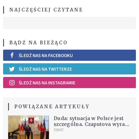
NAJCZĘŚCIEJ CZYTANE
BĄDŹ NA BIEŻĄCO
ŚLEDŹ NAS NA FACEBOOKU
ŚLEDŹ NAS NA TWITTERZE
ŚLEDŹ NAS NA INSTAGRAMIE
POWIĄZANE ARTYKUŁY
Duda: sytuacja w Polsce jest
szczególna. Czaputova wyraża
wsparcie
ŚWIAT