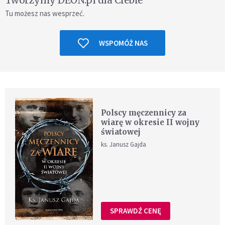
Tworzymy DEON.pl dla Ciebie
Tu możesz nas wesprzeć.
WSPOMÓŻ NAS
Polscy męczennicy za
wiarę w okresie II wojny
światowej
ks. Janusz Gajda
SPRAWDŹ CENĘ