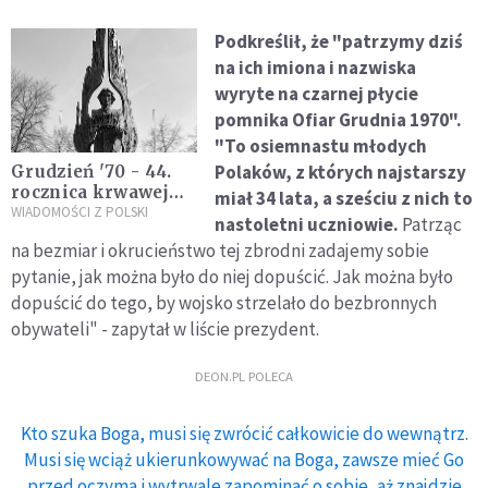
Podkreślił, że "patrzymy dziś
na ich imiona i nazwiska
wyryte na czarnej płycie
pomnika Ofiar Grudnia 1970".
"To osiemnastu młodych
Polaków, z których najstarszy
Grudzień '70 - 44.
rocznica krwawej
miał 34 lata, a sześciu z nich to
pacyfikacji
WIADOMOŚCI Z POLSKI
nastoletni uczniowie.
Patrząc
na bezmiar i okrucieństwo tej zbrodni zadajemy sobie
pytanie, jak można było do niej dopuścić. Jak można było
dopuścić do tego, by wojsko strzelało do bezbronnych
obywateli" - zapytał w liście prezydent.
DEON.PL POLECA
Kto szuka Boga, musi się zwrócić całkowicie do wewnątrz.
Musi się wciąż ukierunkowywać na Boga, zawsze mieć Go
przed oczyma i wytrwale zapominać o sobie, aż znajdzie