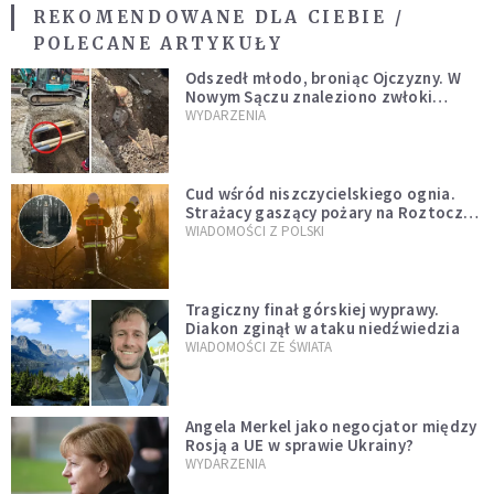
REKOMENDOWANE DLA CIEBIE /
POLECANE ARTYKUŁY
Odszedł młodo, broniąc Ojczyzny. W
Nowym Sączu znaleziono zwłoki
mężczyzny z czasów potopu
WYDARZENIA
szwedzkiego
Cud wśród niszczycielskiego ognia.
Strażacy gaszący pożary na Roztoczu
opublikowali niezwykłe zdjęcie
WIADOMOŚCI Z POLSKI
Tragiczny finał górskiej wyprawy.
Diakon zginął w ataku niedźwiedzia
WIADOMOŚCI ZE ŚWIATA
Angela Merkel jako negocjator między
Rosją a UE w sprawie Ukrainy?
WYDARZENIA