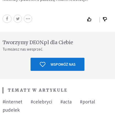
Tworzymy DEON.pl dla Ciebie
Tu możesz nas wesprzeć.
WSPOMÓŻ NAS
TEMATY W ARTYKULE
#internet
#celebryci
#acta
#portal
pudelek