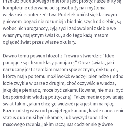
Przekaz pudelkowego felietonu jest prosty: nasze elity są
kompletnie oderwane od sposobu życia i myślenia
większości społeczeństwa. Pudelek uniósł się klasowym
gniewem: bogaci nie rozumieją biedniejszych od siebie, są
wobec nich aroganccy, żyją syci i zadowoleni z siebie we
własnym, majętnym światku, a do tego każą masom
oglądać świat przez własne okulary.
Dawno temu pewien filozof z Trewiru stwierdził: "Idee
panujące są ideami klasy panującej". Obraz świata, jaki
narzucany jest szerokim masom społecznym, dyktują ci,
którzy mają po temu możliwości: władzę i pieniądze (jedno
idzie zwykle w parze z drugim, choć oczywiście władza,
jaką daje pieniądz, może być zakamuflowana, nie musi być
bezpośrednio władzą polityczną). Także media opowiadają
świat takim, jakim chcą go widzieć i jaki jest im na rękę.
Każde odstępstwo od przyjętego kanonu, każde naruszenie
status quo musi być ukarane, lub wyszydzone. Idee
masowego rażenia, jakim raczą nas codziennie główne