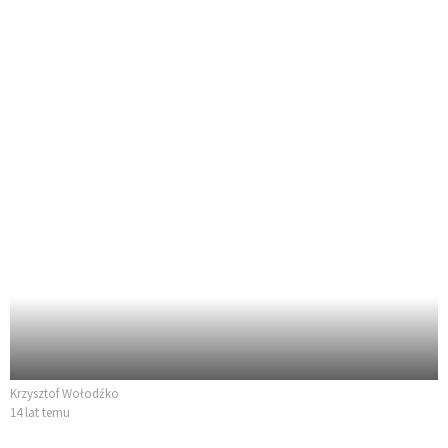
Krzysztof Wołodźko
14 lat temu