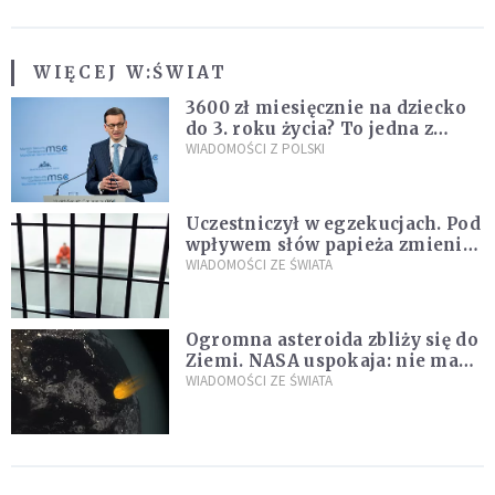
WIĘCEJ W:
ŚWIAT
3600 zł miesięcznie na dziecko
do 3. roku życia? To jedna z
propozycji programu "Rozwój
WIADOMOŚCI Z POLSKI
Plus"
Uczestniczył w egzekucjach. Pod
wpływem słów papieża zmienił
zdanie
WIADOMOŚCI ZE ŚWIATA
Ogromna asteroida zbliży się do
Ziemi. NASA uspokaja: nie ma
zagrożenia
WIADOMOŚCI ZE ŚWIATA