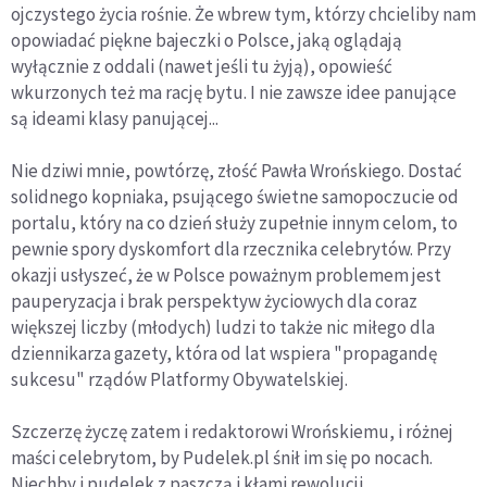
ojczystego życia rośnie. Że wbrew tym, którzy chcieliby nam
opowiadać piękne bajeczki o Polsce, jaką oglądają
wyłącznie z oddali (nawet jeśli tu żyją), opowieść
wkurzonych też ma rację bytu. I nie zawsze idee panujące
są ideami klasy panującej...
Nie dziwi mnie, powtórzę, złość Pawła Wrońskiego. Dostać
solidnego kopniaka, psującego świetne samopoczucie od
portalu, który na co dzień służy zupełnie innym celom, to
pewnie spory dyskomfort dla rzecznika celebrytów. Przy
okazji usłyszeć, że w Polsce poważnym problemem jest
pauperyzacja i brak perspektyw życiowych dla coraz
większej liczby (młodych) ludzi to także nic miłego dla
dziennikarza gazety, która od lat wspiera "propagandę
sukcesu" rządów Platformy Obywatelskiej.
Szczerzę życzę zatem i redaktorowi Wrońskiemu, i różnej
maści celebrytom, by Pudelek.pl śnił im się po nocach.
Niechby i pudelek z paszczą i kłami rewolucji...