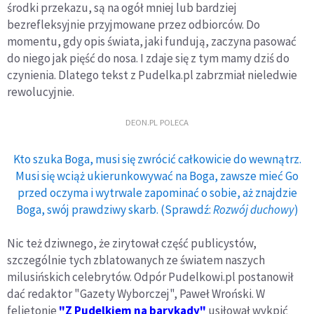
środki przekazu, są na ogół mniej lub bardziej
bezrefleksyjnie przyjmowane przez odbiorców. Do
momentu, gdy opis świata, jaki fundują, zaczyna pasować
do niego jak pięść do nosa. I zdaje się z tym mamy dziś do
czynienia. Dlatego tekst z Pudelka.pl zabrzmiał nieledwie
rewolucyjnie.
DEON.PL POLECA
Kto szuka Boga, musi się zwrócić całkowicie do wewnątrz.
Musi się wciąż ukierunkowywać na Boga, zawsze mieć Go
przed oczyma i wytrwale zapominać o sobie, aż znajdzie
Boga, swój prawdziwy skarb. (Sprawdź:
Rozwój duchowy
)
Nic też dziwnego, że zirytował część publicystów,
szczególnie tych zblatowanych ze światem naszych
milusińskich celebrytów. Odpór Pudelkowi.pl postanowił
dać redaktor "Gazety Wyborczej", Paweł Wroński. W
felietonie
"Z Pudelkiem na barykady"
usiłował wykpić