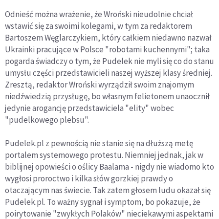
Odnieść można wrażenie, że Wroński nieudolnie chciał
wstawić się za swoimi kolegami, w tym za redaktorem
Bartoszem Węglarczykiem, który całkiem niedawno nazwał
Ukrainki pracujące w Polsce "robotami kuchennymi"; taka
pogarda świadczy o tym, że Pudelek nie myli się co do stanu
umysłu części przedstawicieli naszej wyższej klasy średniej.
Zresztą, redaktor Wroński wyrządził swoim znajomym
niedźwiedzią przysługę, bo własnym felietonem unaocznił
jedynie arogancję przedstawiciela "elity" wobec
"pudelkowego plebsu".
Pudelek.pl z pewnością nie stanie się na dłuższą metę
portalem systemowego protestu. Niemniej jednak, jak w
biblijnej opowieści o oślicy Baalama - nigdy nie wiadomo kto
wygłosi proroctwo i kilka słów gorzkiej prawdy o
otaczającym nas świecie. Tak zatem głosem ludu okazał się
Pudelek.pl. To ważny sygnał i symptom, bo pokazuje, że
poirytowanie "zwykłych Polaków" nieciekawymi aspektami