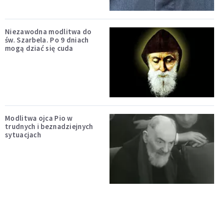
Niezawodna modlitwa do
św. Szarbela. Po 9 dniach
mogą dziać się cuda
Modlitwa ojca Pio w
trudnych i beznadziejnych
sytuacjach