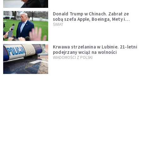
Donald Trump w Chinach. Zabrał ze
sobą szefa Apple, Boeinga, Mety i
Muska
ŚWIAT
Krwawa strzelanina w Lubinie. 21-letni
podejrzany wciąż na wolności
WIADOMOŚCI Z POLSKI
Donald Tusk zapowiada uznawanie
zagranicznych związków
jednopłciowych. "Państwo oblało ten
WYDARZENIA
test"
Dolina Krzemowa puka do Watykanu.
Dlaczego giganci AI słuchają księży?
KOŚCIÓŁ