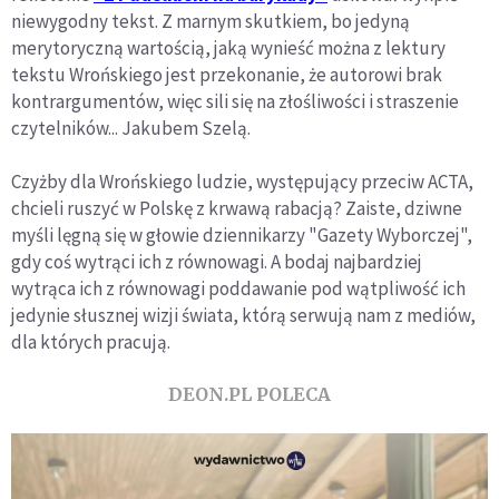
niewygodny tekst. Z marnym skutkiem, bo jedyną
merytoryczną wartością, jaką wynieść można z lektury
tekstu Wrońskiego jest przekonanie, że autorowi brak
kontrargumentów, więc sili się na złośliwości i straszenie
czytelników... Jakubem Szelą.
Czyżby dla Wrońskiego ludzie, występujący przeciw ACTA,
chcieli ruszyć w Polskę z krwawą rabacją? Zaiste, dziwne
myśli lęgną się w głowie dziennikarzy "Gazety Wyborczej",
gdy coś wytrąci ich z równowagi. A bodaj najbardziej
wytrąca ich z równowagi poddawanie pod wątpliwość ich
jedynie słusznej wizji świata, którą serwują nam z mediów,
dla których pracują.
DEON.PL POLECA