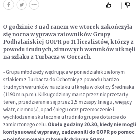
O godzinie 3 nad ranem we wtorek zakończyła
się nocna wyprawa ratowników Grupy
Podhalańskiej GOPR po 11 licealistów, którzy z
powodu trudnych, zimowych warunków utknęli
na szlaku z Turbacza w Gorcach.
- Grupa młodzieży wędrująca w poniedziałek zielonym
szlakiem z Turbacza do Ochotnicy z powodu bardzo
trudnych warunków na szlaku utknęła w okolicy Średniaka
(1190 m n.p.m.). Kilkugodzinny marsz przez nieprzetarty
teren, przedzieranie się przez 1,5 m zaspy śniegu, wiejący
wiatr, ciemność, opad śniegu oraz przemoczenie i
wychłodzenie skutecznie utrudniło grupie dotarcie do
zamierzonego celu.
Około godziny 20.30, kiedy nie mogli
kontynuować wyprawy, zadzwonili do GOPR po pomoc
– poinformowała ratownik dyżurny Grupy