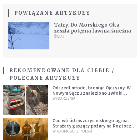
POWIĄZANE ARTYKUŁY
Tatry. Do Morskiego Oka
zeszła potężna lawina śnieżna
ŚWIAT
REKOMENDOWANE DLA CIEBIE /
POLECANE ARTYKUŁY
Odszedł młodo, broniąc Ojczyzny. W
Nowym Sączu znaleziono zwłoki
mężczyzny z czasów potopu
WYDARZENIA
szwedzkiego
Cud wśród niszczycielskiego ognia.
Strażacy gaszący pożary na Roztoczu
opublikowali niezwykłe zdjęcie
WIADOMOŚCI Z POLSKI