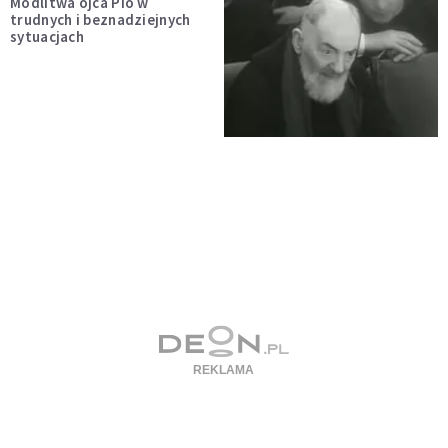
Modlitwa ojca Pio w
trudnych i beznadziejnych
sytuacjach