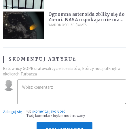
Ogromna asteroida zbliży się do
Ziemi. NASA uspokaja: nie ma
zagrożenia
WIADOMOŚCI ZE ŚWIATA
SKOMENTUJ ARTYKUŁ
Ratownicy GOPR uratowali życie licealistów, którzy nocą utknęli w
okolicach Turbacza
Zaloguj się
lub
skomentuj jako Gość
Twój komentarz będzie moderowany