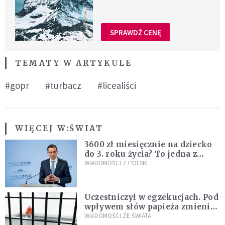
SPRAWDŹ CENĘ
TEMATY W ARTYKULE
#gopr
#turbacz
#licealiści
WIĘCEJ W:
ŚWIAT
3600 zł miesięcznie na dziecko
do 3. roku życia? To jedna z
propozycji programu "Rozwój
WIADOMOŚCI Z POLSKI
Plus"
Uczestniczył w egzekucjach. Pod
wpływem słów papieża zmienił
zdanie
WIADOMOŚCI ZE ŚWIATA