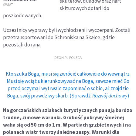
skuterów, quadow oraz nart
wyposażenia
ŚWIAT
skiturowych dotarli do
poszkodowanych.
Uczestnicy wyprawy byli wychłodzeni i wyczerpani. Zostali
przetransportowani do Schroniska na Skałce, gdzie
pozostali do rana.
DEON.PL POLECA
Kto szuka Boga, musi się zwrócić całkowicie do wewnątrz.
Musi się wciąż ukierunkowywać na Boga, zawsze mieć Go
przed oczyma i wytrwale zapominać o sobie, aż znajdzie
Boga, swój prawdziwy skarb. (Sprawdź:
Rozwój duchowy
)
Na gorczańskich szlakach turystycznych panują bardzo
trudne, zimowe warunki. Grubość pokrywy śnieżnej
waha się od 50 cm do 1 m. W partiach grzbietowych i na
polanach wiatr tworzy śnieżne zaspy. Warunki dla