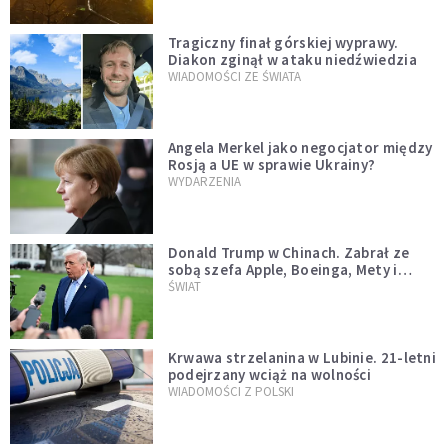
Tragiczny finał górskiej wyprawy.
Diakon zginął w ataku niedźwiedzia
WIADOMOŚCI ZE ŚWIATA
Angela Merkel jako negocjator między
Rosją a UE w sprawie Ukrainy?
WYDARZENIA
Donald Trump w Chinach. Zabrał ze
sobą szefa Apple, Boeinga, Mety i
Muska
ŚWIAT
Krwawa strzelanina w Lubinie. 21-letni
podejrzany wciąż na wolności
WIADOMOŚCI Z POLSKI