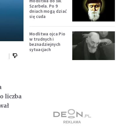
modlitwa do św.
Szarbela. Po 9
dniach mogą dziać
się cuda
Modlitwa ojca Pio
w trudnych i
beznadziejnych
sytuacjach
a
o liczba
wał