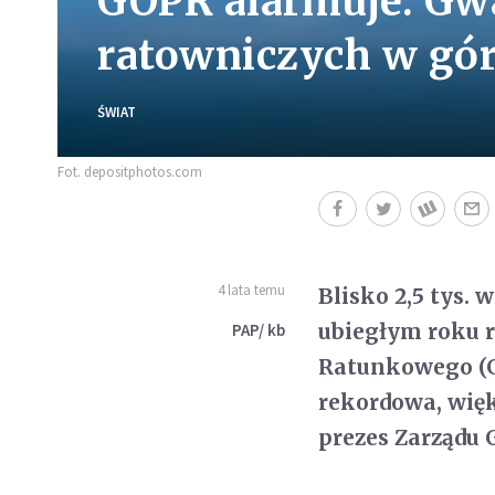
GOPR alarmuje. Gwa
ratowniczych w gó
ŚWIAT
Fot. depositphotos.com
4 lata temu
Blisko 2,5 tys.
ubiegłym roku 
PAP/ kb
Ratunkowego (GO
rekordowa, wię
prezes Zarządu