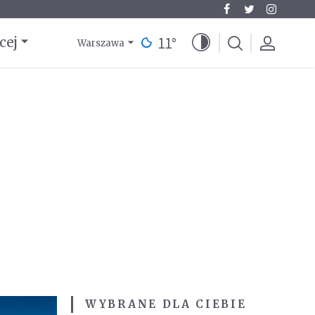
11
°
cej
Warszawa
WYBRANE DLA CIEBIE