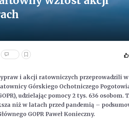
łtowny wzrost akcji
rach
 wypraw i akcji ratowniczych przeprowadzili w
ratownicy Górskiego Ochotniczego Pogotowi
PR), udzielając pomocy 2 tys. 636 osobom. T
ksza niż w latach przed pandemią – podsumo
 Głównego GOPR Paweł Konieczny.