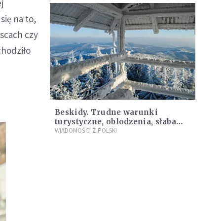
j
się na to,
scach czy
chodziło
Beskidy. Trudne warunki
turystyczne, oblodzenia, słaba
widoczność
WIADOMOŚCI Z POLSKI