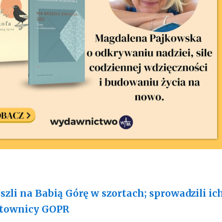
szli na Babią Górę w szortach; sprowadzili ic
atownicy GOPR