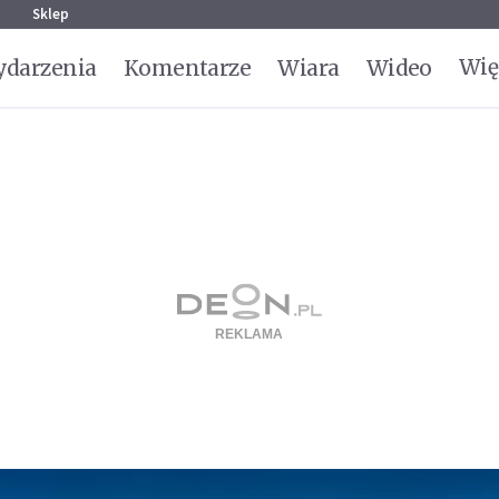
g
Sklep
Wię
darzenia
Komentarze
Wiara
Wideo