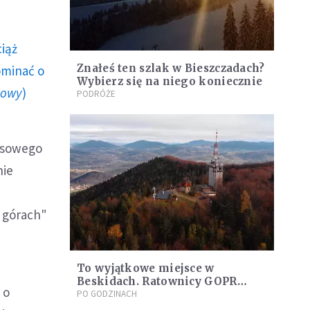
ciąż
Znałeś ten szlak w Bieszczadach?
ominać o
Wybierz się na niego koniecznie
howy
)
PODRÓŻE
zasowego
nie
 górach"
To wyjątkowe miejsce w
Beskidach. Ratownicy GOPR
 o
zapraszają na szlak
PO GODZINACH