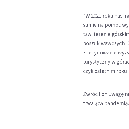
"W 2021 roku nasi r
sumie na pomoc wyru
tzw. terenie górski
poszukiwawczych, 3 
zdecydowanie wyższ
turystyczny w górac
czyli ostatnim rok
Zwrócił on uwagę na
trwającą pandemią. 