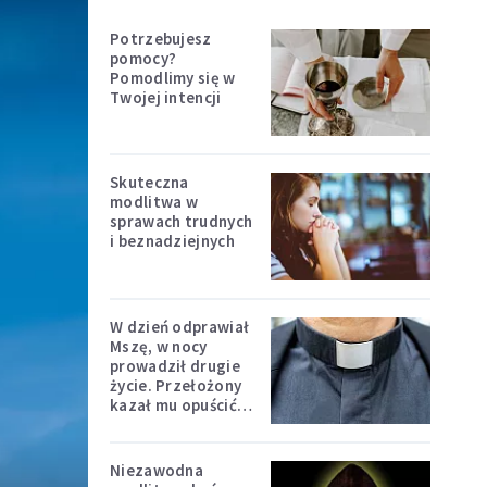
Potrzebujesz
pomocy?
Pomodlimy się w
Twojej intencji
Skuteczna
modlitwa w
sprawach trudnych
i beznadziejnych
W dzień odprawiał
Mszę, w nocy
prowadził drugie
życie. Przełożony
kazał mu opuścić
zakon
Niezawodna