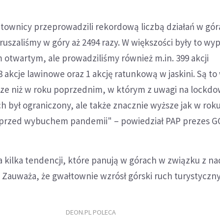
atownicy przeprowadzili rekordową liczbą działań w gór
szaliśmy w góry aż 2494 razy. W większości były to wy
m otwartym, ale prowadziliśmy również m.in. 399 akcji
akcje lawinowe oraz 1 akcję ratunkową w jaskini. Są to
e niż w roku poprzednim, w którym z uwagi na lockdo
h był ograniczony, ale także znacznie wyższe jak w roku
u przed wybuchem pandemii" – powiedział PAP prezes G
 kilka tendencji, które panują w górach w związku z na
Zauważa, że gwałtownie wzrósł górski ruch turystyczny
DEON.PL POLECA