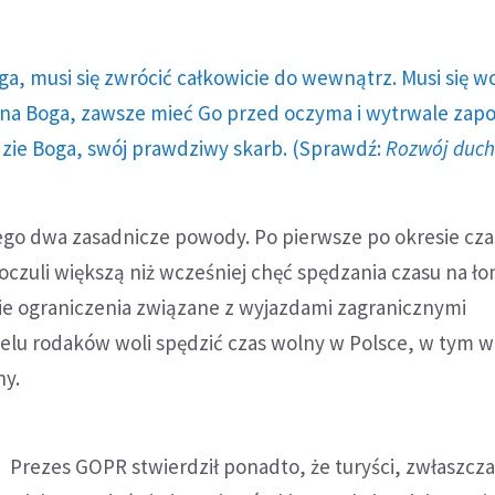
ga, musi się zwrócić całkowicie do wewnątrz. Musi się w
a Boga, zawsze mieć Go przed oczyma i wytrwale zap
dzie Boga, swój prawdziwy skarb. (Sprawdź:
Rozwój duc
 tego dwa zasadnicze powody. Po pierwsze po okresie c
oczuli większą niż wcześniej chęć spędzania czasu na ło
gie ograniczenia związane z wyjazdami zagranicznymi
elu rodaków woli spędzić czas wolny w Polsce, w tym w
ny.
Prezes GOPR stwierdził ponadto, że turyści, zwłaszcza