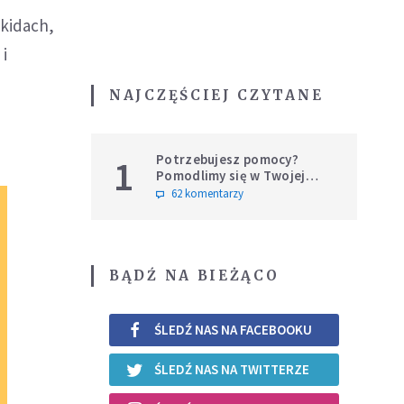
skidach,
i
NAJCZĘŚCIEJ CZYTANE
Potrzebujesz pomocy?
1
Pomodlimy się w Twojej
intencji
62 komentarzy
BĄDŹ NA BIEŻĄCO
ŚLEDŹ NAS NA FACEBOOKU
ŚLEDŹ NAS NA TWITTERZE