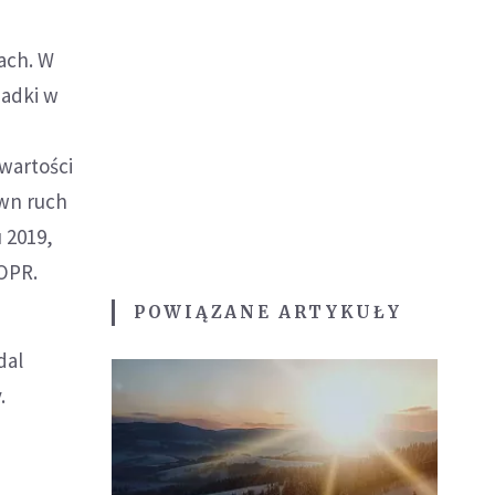
ach. W
padki w
 wartości
wn ruch
 2019,
OPR.
POWIĄZANE ARTYKUŁY
dal
.