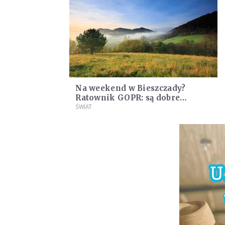
Na weekend w Bieszczady?
Ratownik GOPR: są dobre
warunki turystyczne
ŚWIAT