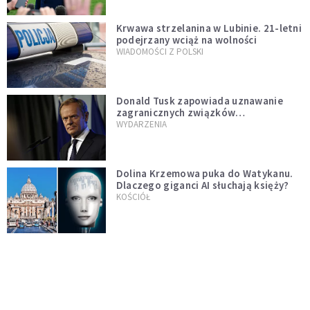
Krwawa strzelanina w Lubinie. 21-letni
podejrzany wciąż na wolności
WIADOMOŚCI Z POLSKI
Donald Tusk zapowiada uznawanie
zagranicznych związków
jednopłciowych. "Państwo oblało ten
WYDARZENIA
test"
Dolina Krzemowa puka do Watykanu.
Dlaczego giganci AI słuchają księży?
KOŚCIÓŁ