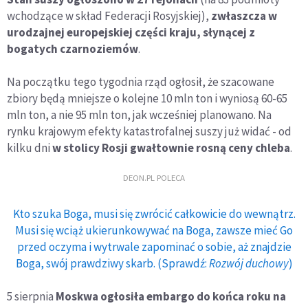
wchodzące w skład Federacji Rosyjskiej),
zwłaszcza w
urodzajnej europejskiej części kraju, słynącej z
bogatych czarnoziemów
.
Na początku tego tygodnia rząd ogłosił, że szacowane
zbiory będą mniejsze o kolejne 10 mln ton i wyniosą 60-65
mln ton, a nie 95 mln ton, jak wcześniej planowano. Na
rynku krajowym efekty katastrofalnej suszy już widać - od
kilku dni
w stolicy Rosji gwałtownie rosną ceny chleba
.
DEON.PL POLECA
Kto szuka Boga, musi się zwrócić całkowicie do wewnątrz.
Musi się wciąż ukierunkowywać na Boga, zawsze mieć Go
przed oczyma i wytrwale zapominać o sobie, aż znajdzie
Boga, swój prawdziwy skarb. (Sprawdź:
Rozwój duchowy
)
5 sierpnia
Moskwa ogłosiła embargo do końca roku na