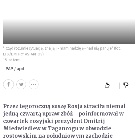
"Rząd rozumie sytuację, zna ją i - mam nadzieję - nad nią panuje" (fot.
EPA/DMITRY ASTAKHOV)
15 lat temu
PAP / apd
Przez tegoroczną suszę Rosja straciła niemal
jedną czwartą upraw zbóż - poinformował w
czwartek rosyjski prezydent Dmitrij
Miedwiediew w Taganrogu w obwodzie
rostowskim na południowym zachodzie