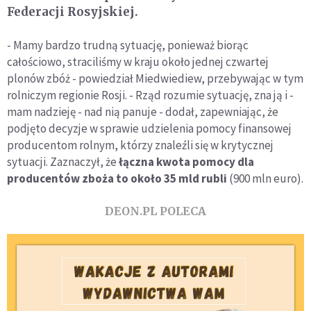
Federacji Rosyjskiej.
- Mamy bardzo trudną sytuację, ponieważ biorąc
całościowo, straciliśmy w kraju około jednej czwartej
plonów zbóż - powiedział Miedwiediew, przebywając w tym
rolniczym regionie Rosji. - Rząd rozumie sytuację, zna ją i -
mam nadzieję - nad nią panuje - dodał, zapewniając, że
podjęto decyzje w sprawie udzielenia pomocy finansowej
producentom rolnym, którzy znaleźli się w krytycznej
sytuacji. Zaznaczył, że
łączna kwota pomocy dla
producentów zboża to około 35 mld rubli
(900 mln euro).
DEON.PL POLECA