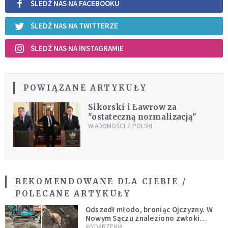
ŚLEDŹ NAS NA FACEBOOKU
ŚLEDŹ NAS NA TWITTERZE
ŚLEDŹ NAS NA INSTAGRAMIE
POWIĄZANE ARTYKUŁY
Sikorski i Ławrow za
"ostateczną normalizacją"
WIADOMOŚCI Z POLSKI
REKOMENDOWANE DLA CIEBIE /
POLECANE ARTYKUŁY
Odszedł młodo, broniąc Ojczyzny. W
Nowym Sączu znaleziono zwłoki
mężczyzny z czasów potopu
WYDARZENIA