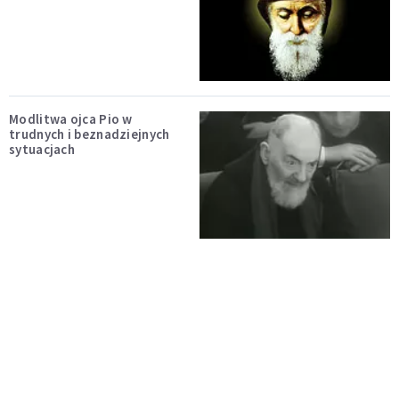
Modlitwa ojca Pio w
trudnych i beznadziejnych
sytuacjach