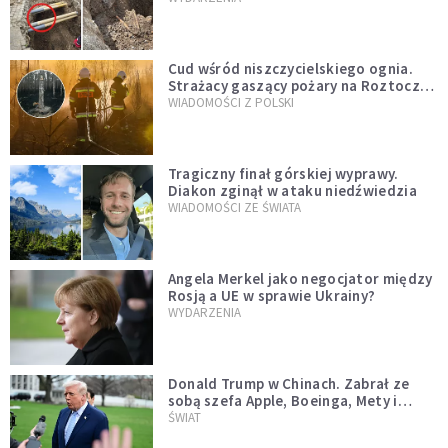
szwedzkiego
Cud wśród niszczycielskiego ognia.
Strażacy gaszący pożary na Roztoczu
opublikowali niezwykłe zdjęcie
WIADOMOŚCI Z POLSKI
Tragiczny finał górskiej wyprawy.
Diakon zginął w ataku niedźwiedzia
WIADOMOŚCI ZE ŚWIATA
Angela Merkel jako negocjator między
Rosją a UE w sprawie Ukrainy?
WYDARZENIA
Donald Trump w Chinach. Zabrał ze
sobą szefa Apple, Boeinga, Mety i
Muska
ŚWIAT