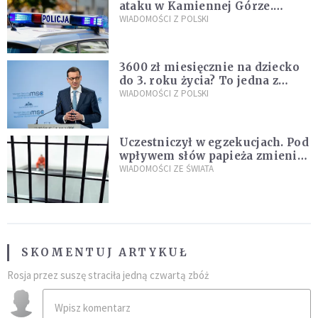
ataku w Kamiennej Górze.
Policja zatrzymała dwóch
WIADOMOŚCI Z POLSKI
nastolatków
3600 zł miesięcznie na dziecko
do 3. roku życia? To jedna z
propozycji programu "Rozwój
WIADOMOŚCI Z POLSKI
Plus"
Uczestniczył w egzekucjach. Pod
wpływem słów papieża zmienił
zdanie
WIADOMOŚCI ZE ŚWIATA
SKOMENTUJ ARTYKUŁ
Rosja przez suszę straciła jedną czwartą zbóż