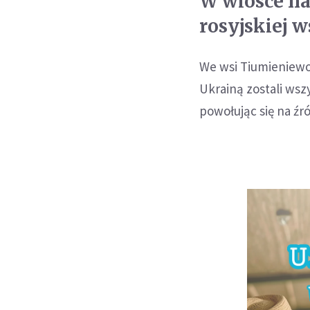
W wiosce na
rosyjskiej 
We wsi Tiumieniewo
Ukrainą zostali wsz
powołując się na ź