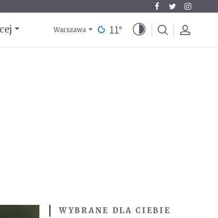
11
°
cej
Warszawa
WYBRANE DLA CIEBIE