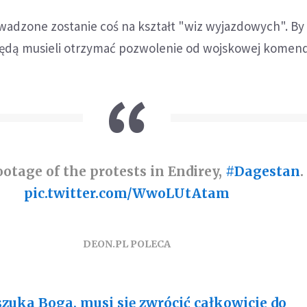
adzone zostanie coś na kształt "wiz wyjazdowych". By
 będą musieli otrzymać pozwolenie od wojskowej komen
otage of the protests in Endirey,
#Dagestan
.
pic.twitter.com/WwoLUtAtam
DEON.PL POLECA
szuka Boga, musi się zwrócić całkowicie do