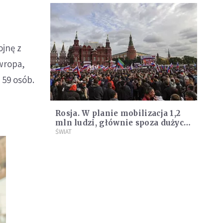
jnę z
ewropa,
 59 osób.
Rosja. W planie mobilizacja 1,2
mln ludzi, głównie spoza dużych
miast
ŚWIAT