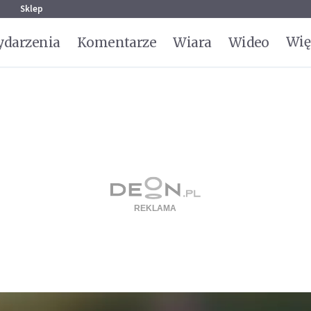
g
Sklep
Wię
darzenia
Komentarze
Wiara
Wideo