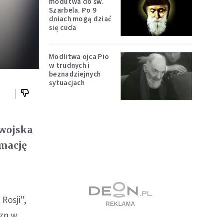
modlitwa do św.
Szarbela. Po 9
dniach mogą dziać
się cuda
Modlitwa ojca Pio
w trudnych i
beznadziejnych
sytuacjach
 wojska
rmację
Rosji",
yzn w