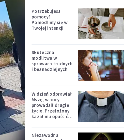
Potrzebujesz
pomocy?
Pomodlimy się w
Twojej intencji
Skuteczna
modlitwa w
sprawach trudnych
i beznadziejnych
W dzień odprawiał
Mszę, w nocy
prowadził drugie
życie. Przełożony
kazał mu opuścić
zakon
Niezawodna