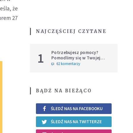
eśla, że
zorem 27
NAJCZĘŚCIEJ CZYTANE
Potrzebujesz pomocy?
1
Pomodlimy się w Twojej
intencji
62 komentarzy
BĄDŹ NA BIEŻĄCO
ŚLEDŹ NAS NA FACEBOOKU
ŚLEDŹ NAS NA TWITTERZE