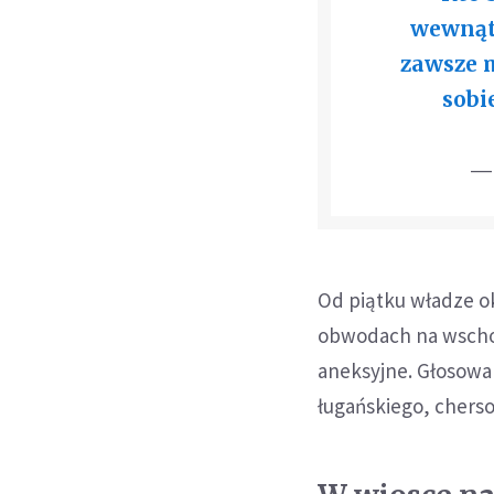
wewnątr
zawsze 
sobi
—
Od piątku władze o
obwodach na wscho
aneksyjne. Głosowa
ługańskiego, chers