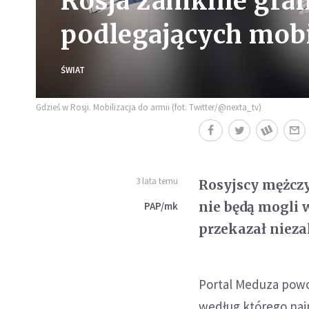
Rosja zamknie gran
podlegających mobil
ŚWIAT
Gdzieś w Rosji. Mobilizacja do armii (fot. Twitter/@nexta_tv)
3 lata temu
Rosyjscy mężczy
nie będą mogli 
PAP/mk
przekazał nieza
Portal Meduza powoł
według którego naj