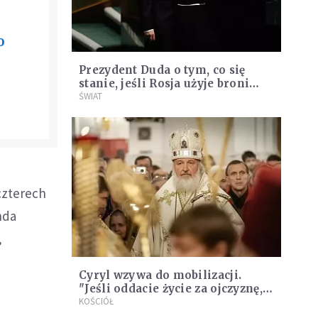
o
Prezydent Duda o tym, co się
stanie, jeśli Rosja użyje broni
nuklearnej
ŚWIAT
czterech
nda
,
Cyryl wzywa do mobilizacji.
"Jeśli oddacie życie za ojczyznę,
będziecie z Bogiem w Jego
KOŚCIÓŁ
Królestwie"