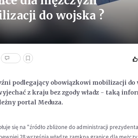
ice dla mężczyzn
izacji do wojska ?
źni podlegający obowiązkowi mobilizacji do
wyjechać z kraju bez zgody władz - taką info
leżny portal Meduza.
uje się na "źródło zbliżone do administracji prezydenta 
pewniej 28 września władze zamkną granice dla mężcz