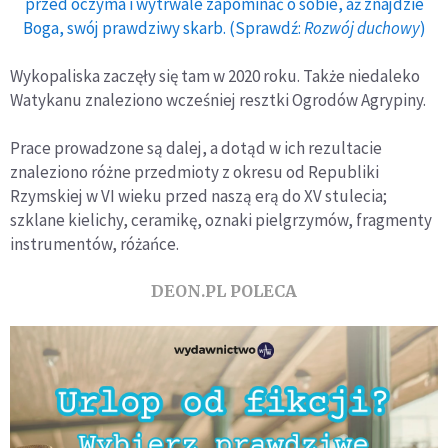
przed oczyma i wytrwale zapominać o sobie, aż znajdzie
Boga, swój prawdziwy skarb. (Sprawdź:
Rozwój duchowy
)
Wykopaliska zaczęły się tam w 2020 roku. Także niedaleko
Watykanu znaleziono wcześniej resztki Ogrodów Agrypiny.
Prace prowadzone są dalej, a dotąd w ich rezultacie
znaleziono różne przedmioty z okresu od Republiki
Rzymskiej w VI wieku przed naszą erą do XV stulecia;
szklane kielichy, ceramikę, oznaki pielgrzymów, fragmenty
instrumentów, różańce.
DEON.PL POLECA