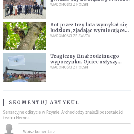
„Dolina Krzemowa”?
WIADOMOŚCI Z POLSKI
Kot przez trzy lata wymykał się
ludziom, zjadając wymierające
kaczki. W końcu popełnił
WIADOMOŚCI ZE ŚWIATA
fatalny błąd
Tragiczny finał rodzinnego
wypoczynku. Ojciec usłyszy
zarzuty
WIADOMOŚCI Z POLSKI
SKOMENTUJ ARTYKUŁ
Sensacyjne odkrycie w Rzymie. Archeolodzy znaleźli pozostałości
teatru Nerona