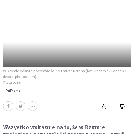
W Rzymie odkryto pozostałości po teatrze Nerona (fot. Viacheslav Lopatin /
depositphotos.com)
3 lata temu
PAP / tk
Wszystko wskazuje na to, że w Rzymie