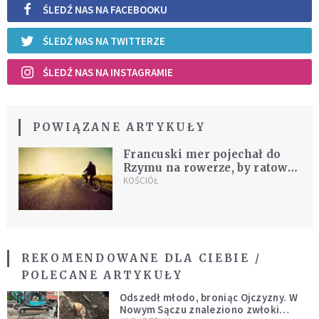
ŚLEDŹ NAS NA FACEBOOKU
ŚLEDŹ NAS NA TWITTERZE
ŚLEDŹ NAS NA INSTAGRAMIE
POWIĄZANE ARTYKUŁY
Francuski mer pojechał do
Rzymu na rowerze, by ratować
kościół
KOŚCIÓŁ
REKOMENDOWANE DLA CIEBIE /
POLECANE ARTYKUŁY
Odszedł młodo, broniąc Ojczyzny. W
Nowym Sączu znaleziono zwłoki