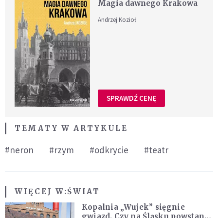
Magia dawnego Krakowa
Andrzej Kozioł
SPRAWDŹ CENĘ
TEMATY W ARTYKULE
#neron
#rzym
#odkrycie
#teatr
WIĘCEJ W:
ŚWIAT
Kopalnia „Wujek” sięgnie
gwiazd. Czy na Śląsku powstanie