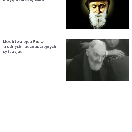
Modlitwa ojca Pio w
trudnych i beznadziejnych
sytuacjach