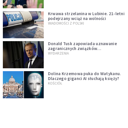
Krwawa strzelanina w Lubinie. 21-letni
podejrzany wciąż na wolności
WIADOMOŚCI Z POLSKI
Donald Tusk zapowiada uznawanie
zagranicznych związków
jednopłciowych. "Państwo oblało ten
WYDARZENIA
test"
Dolina Krzemowa puka do Watykanu.
Dlaczego giganci AI słuchają księży?
KOŚCIÓŁ