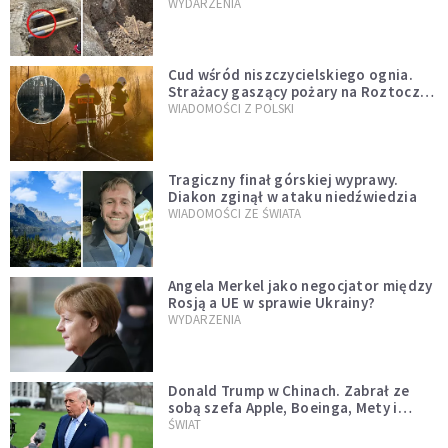
mężczyzny z czasów potopu
WYDARZENIA
szwedzkiego
Cud wśród niszczycielskiego ognia.
Strażacy gaszący pożary na Roztoczu
opublikowali niezwykłe zdjęcie
WIADOMOŚCI Z POLSKI
Tragiczny finał górskiej wyprawy.
Diakon zginął w ataku niedźwiedzia
WIADOMOŚCI ZE ŚWIATA
Angela Merkel jako negocjator między
Rosją a UE w sprawie Ukrainy?
WYDARZENIA
Donald Trump w Chinach. Zabrał ze
sobą szefa Apple, Boeinga, Mety i
Muska
ŚWIAT