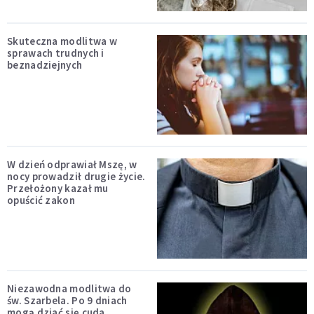
Skuteczna modlitwa w
sprawach trudnych i
beznadziejnych
W dzień odprawiał Mszę, w
nocy prowadził drugie życie.
Przełożony kazał mu
opuścić zakon
Niezawodna modlitwa do
św. Szarbela. Po 9 dniach
mogą dziać się cuda