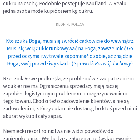
cukru na osobę. Podobnie postępuje Kaufland. W Realu
jedna osoba może kupić osiem kg cukru.
DEON.PL POLECA
Kto szuka Boga, musi się zwrócić całkowicie do wewnątrz.
Musi się wciąż ukierunkowywać na Boga, zawsze mieć Go
przed oczyma i wytrwale zapominać o sobie, aż znajdzie
Boga, swój prawdziwy skarb. (Sprawdź:
Rozwój duchowy
)
Rzecznik Rewe podkreśla, że problemów z zaopatrzeniem
w cukier nie ma. Ograniczenia sprzedaży mają raczej
zapobiec logistycznym problemom z magazynowaniem
tego towaru. Chodzi też o zadowolenie klientów, a nie są
zadowoleni ci, którzy cukru nie dostaną, bo ktoś przed nimi
akurat wykupił cały zapas.
Niemiecki resort rolnictwa nie widzi powodów do
zaniepokojenia. - Wychodzę z założenia, że (wykupywanie