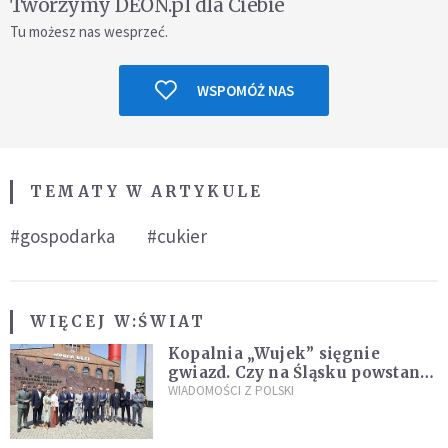
Tworzymy DEON.pl dla Ciebie
Tu możesz nas wesprzeć.
WSPOMÓŻ NAS
TEMATY W ARTYKULE
#gospodarka
#cukier
WIĘCEJ W:
ŚWIAT
Kopalnia „Wujek” sięgnie
gwiazd. Czy na Śląsku powstanie
„Dolina Krzemowa”?
WIADOMOŚCI Z POLSKI