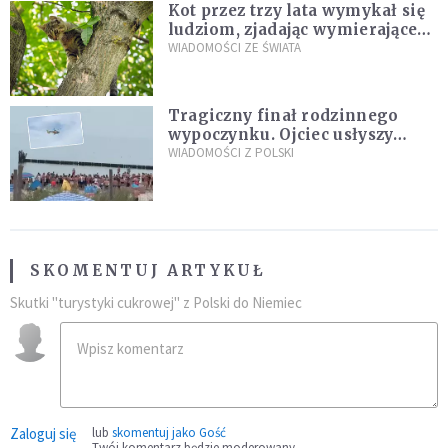
Kot przez trzy lata wymykał się
ludziom, zjadając wymierające
kaczki. W końcu popełnił
WIADOMOŚCI ZE ŚWIATA
fatalny błąd
Tragiczny finał rodzinnego
wypoczynku. Ojciec usłyszy
zarzuty
WIADOMOŚCI Z POLSKI
SKOMENTUJ ARTYKUŁ
Skutki "turystyki cukrowej" z Polski do Niemiec
Zaloguj się
lub
skomentuj jako Gość
Twój komentarz będzie moderowany