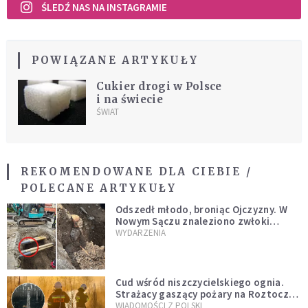
ŚLEDŹ NAS NA INSTAGRAMIE
POWIĄZANE ARTYKUŁY
Cukier drogi w Polsce
i na świecie
ŚWIAT
REKOMENDOWANE DLA CIEBIE /
POLECANE ARTYKUŁY
Odszedł młodo, broniąc Ojczyzny. W
Nowym Sączu znaleziono zwłoki
mężczyzny z czasów potopu
WYDARZENIA
szwedzkiego
Cud wśród niszczycielskiego ognia.
Strażacy gaszący pożary na Roztoczu
opublikowali niezwykłe zdjęcie
WIADOMOŚCI Z POLSKI