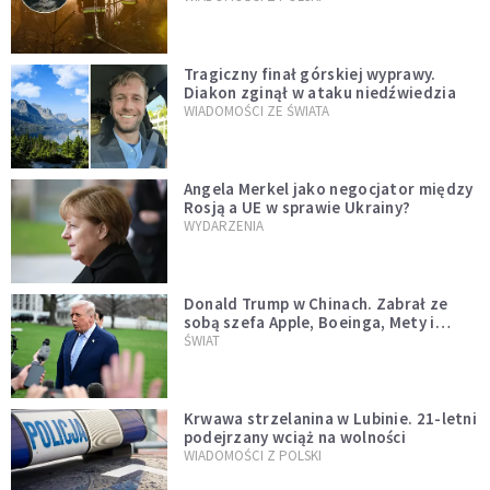
Tragiczny finał górskiej wyprawy.
Diakon zginął w ataku niedźwiedzia
WIADOMOŚCI ZE ŚWIATA
Angela Merkel jako negocjator między
Rosją a UE w sprawie Ukrainy?
WYDARZENIA
Donald Trump w Chinach. Zabrał ze
sobą szefa Apple, Boeinga, Mety i
Muska
ŚWIAT
Krwawa strzelanina w Lubinie. 21-letni
podejrzany wciąż na wolności
WIADOMOŚCI Z POLSKI