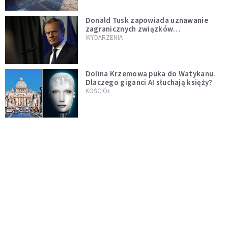
Donald Tusk zapowiada uznawanie
zagranicznych związków
jednopłciowych. "Państwo oblało ten
WYDARZENIA
test"
Dolina Krzemowa puka do Watykanu.
Dlaczego giganci AI słuchają księży?
KOŚCIÓŁ