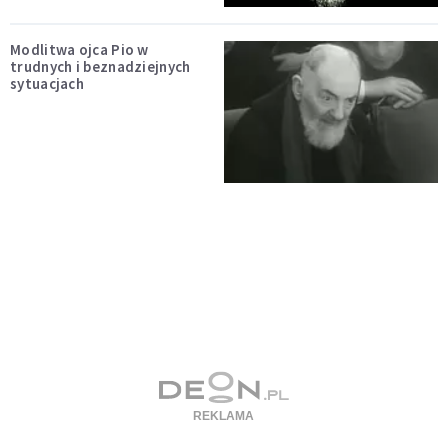
Modlitwa ojca Pio w
trudnych i beznadziejnych
sytuacjach