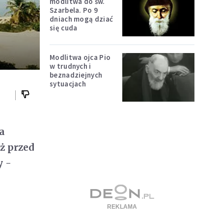
modlitwa do św.
Szarbela. Po 9
dniach mogą dziać
się cuda
Modlitwa ojca Pio
w trudnych i
beznadziejnych
sytuacjach
a
ż przed
y -