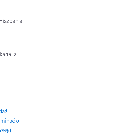
 Hiszpania.
kana, a
ciąż
ominać o
howy
)