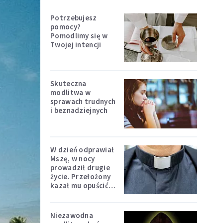
Potrzebujesz
pomocy?
Pomodlimy się w
Twojej intencji
Skuteczna
modlitwa w
sprawach trudnych
i beznadziejnych
W dzień odprawiał
Mszę, w nocy
prowadził drugie
życie. Przełożony
kazał mu opuścić
zakon
Niezawodna