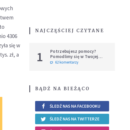
kowych
ictwem
to
NAJCZĘŚCIEJ CZYTANE
nio 4306
yła się w
Potrzebujesz pomocy?
1
ys. zł, a
Pomodlimy się w Twojej
intencji
62 komentarzy
BĄDŹ NA BIEŻĄCO
ŚLEDŹ NAS NA FACEBOOKU
ŚLEDŹ NAS NA TWITTERZE