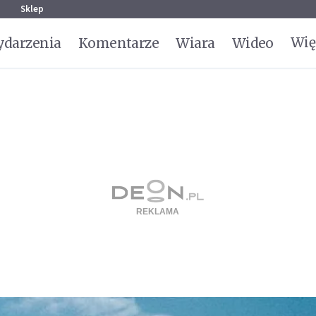
g
Sklep
Wię
darzenia
Komentarze
Wiara
Wideo