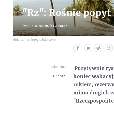
"Rz": Rośnie popyt
ŚWIAT
WIADOMOŚCI Z POLSKI
(fot. rasmus_boegh/flickr.com)
14 lat temu
Pozytywnie rysu
koniec wakacyj
PAP / psd
rokiem, rezerwu
mimo drogich w
"Rzeczpospolitej