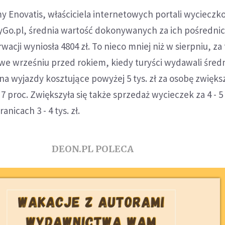
y Enovatis, właściciela internetowych portali wyciecz
syGo.pl, średnia wartość dokonywanych za ich pośredn
cji wyniosła 4804 zł. To nieco mniej niż w sierpniu, za 
 we wrześniu przed rokiem, kiedy turyści wydawali śred
na wyjazdy kosztujące powyżej 5 tys. zł za osobę zwiększ
 proc. Zwiększyła się także sprzedaż wycieczek za 4 - 5 t
nicach 3 - 4 tys. zł.
DEON.PL POLECA