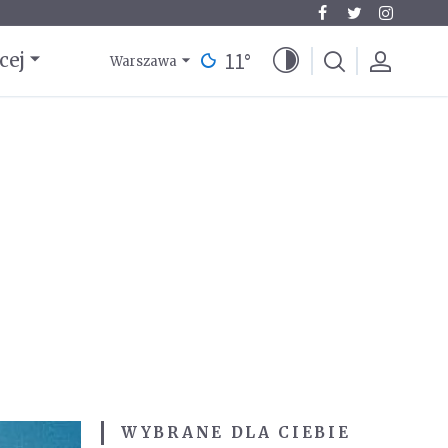
11
°
cej
Warszawa
WYBRANE DLA CIEBIE