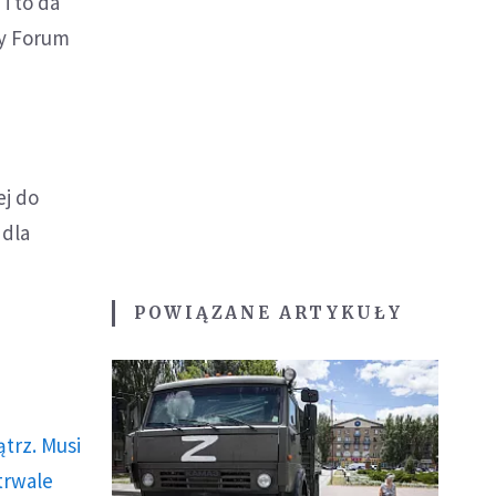
i to da
ty Forum
ej do
 dla
POWIĄZANE ARTYKUŁY
trz. Musi
trwale