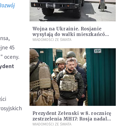
Rozwój
Wojna na Ukrainie. Rosjanie
wysyłają do walki mieszkańców
rnsa,
okupowanych miast
WIADOMOŚCI ZE ŚWIATA
ejne 45
e" oceny.
zydent
ści
rosyjskich
Prezydent Zełenski w 8. rocznicę
zestrzelenia MH17: Rosja nadal
sieje śmierć
WIADOMOŚCI ZE ŚWIATA