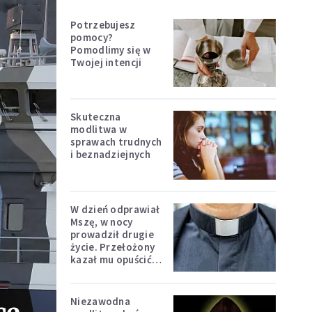
Potrzebujesz
pomocy?
Pomodlimy się w
Twojej intencji
Skuteczna
modlitwa w
sprawach trudnych
i beznadziejnych
W dzień odprawiał
Mszę, w nocy
prowadził drugie
życie. Przełożony
kazał mu opuścić
zakon
Niezawodna