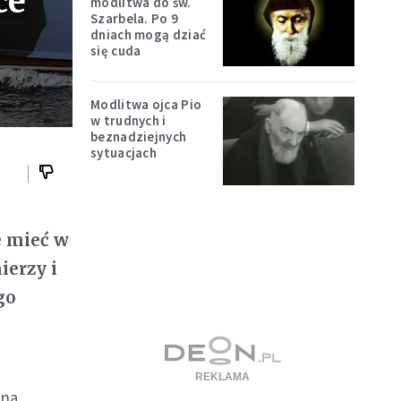
ce
modlitwa do św.
Szarbela. Po 9
dniach mogą dziać
się cuda
Modlitwa ojca Pio
w trudnych i
beznadziejnych
sytuacjach
e mieć w
ierzy i
go
 na