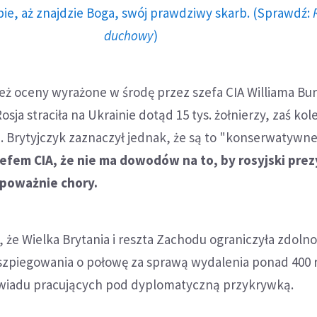
ie, aż znajdzie Boga, swój prawdziwy skarb. (Sprawdź:
duchowy
)
eż oceny wyrażone w środę przez szefa CIA Williama Bu
Rosja straciła na Ukrainie dotąd 15 tys. żołnierzy, zaś kol
h. Brytyjczyk zaznaczył jednak, że są to "konserwatywn
szefem CIA, że nie ma dowodów na to, by rosyjski pre
 poważnie chory.
, że Wielka Brytania i reszta Zachodu ograniczyła zdolno
 szpiegowania o połowę za sprawą wydalenia ponad 400 
wiadu pracujących pod dyplomatyczną przykrywką.