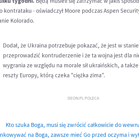
ilku tygodni.
Będą musieli się zatrzymać w jakiś sposób 
o kontrataku - oświadczył Moore podczas Aspen Securi
nie Kolorado.
Dodał, że Ukraina potrzebuje pokazać, że jest w stanie
przeprowadzić kontruderzenie i że ta wojna jest dla ni
wygrania ze względu na morale sił ukraińskich, a także
reszty Europy, którą czeka "ciężka zima".
DEON.PL POLECA
Kto szuka Boga, musi się zwrócić całkowicie do wewną
runkowywać na Boga, zawsze mieć Go przed oczyma i wy