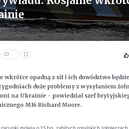
wywiadu: Rosjanie wkrót
ainie
e wkrótce opadną z sił i ich dowództwo będzi
tygodniach duże problemy z wysyłaniem żołn
ront na Ukrainie - powiedział szef brytyjskie
icznego MI6 Richard Moore.
szacunki mówią o 15 tys. zabitych rosyjskich żołnierzach