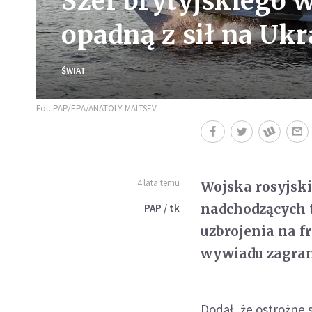
Szef brytyjskiego 
opadną z sił na Ukr
ŚWIAT
Fot. PAP/EPA/ANATOLY MALTSEV
4 lata temu
Wojska rosyjski
nadchodzących 
PAP / tk
uzbrojenia na f
wywiadu zagran
Dodał, że ostrożne 