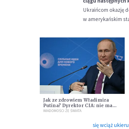
ciągu następnych k
Ukraińcom okazję d
w amerykańskim sta
Jak ze zdrowiem Władimira
Putina? Dyrektor CIA: nie ma
żadnych danych wskazujących
WIADOMOŚCI ZE ŚWIATA
na zły stan
się wciąż ukie