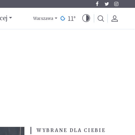
11
°
cej
Warszawa
WYBRANE DLA CIEBIE