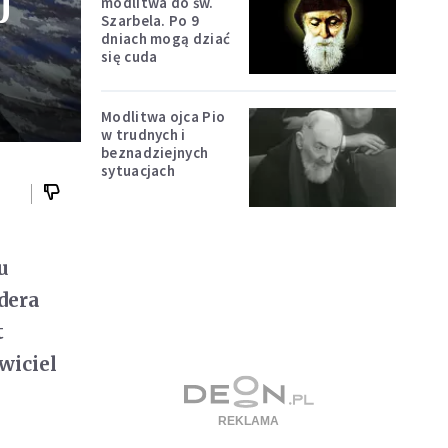
j
modlitwa do św.
Szarbela. Po 9
dniach mogą dziać
się cuda
Modlitwa ojca Pio
w trudnych i
beznadziejnych
sytuacjach
u
dera
t
wiciel