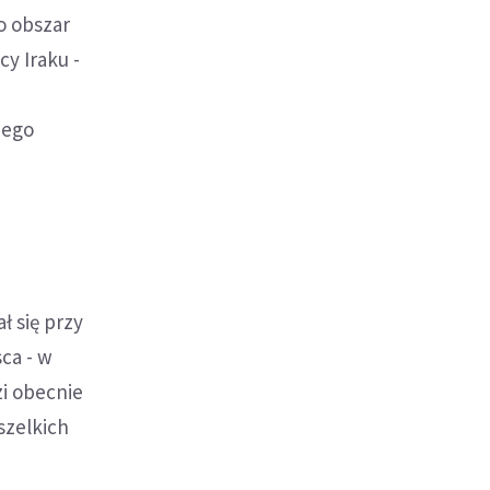
o obszar
cy Iraku -
ego
ł się przy
sca - w
zi obecnie
szelkich