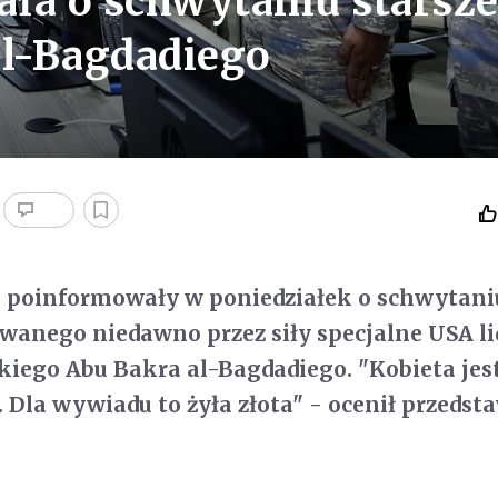
ła o schwytaniu starsze
al-Bagdadiego
e poinformowały w poniedziałek o schwytani
owanego niedawno przez siły specjalne USA li
iego Abu Bakra al-Bagdadiego. "Kobieta jes
 Dla wywiadu to żyła złota" - ocenił przedsta