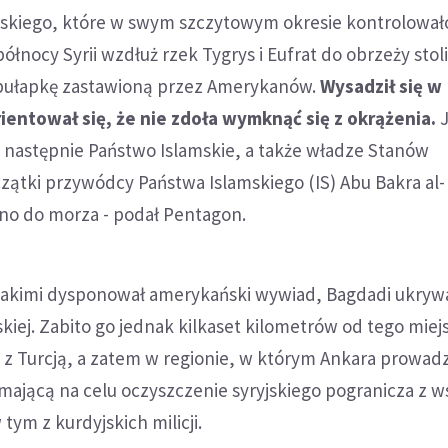
mskiego, które w swym szczytowym okresie kontrolował
północy Syrii wzdłuż rzek Tygrys i Eufrat do obrzeży stoli
pułapkę zastawioną przez Amerykanów.
Wysadził się w
ientował się, że nie zdoła wymknąć się z okrążenia.
J
o następnie Państwo Islamskie, a także władze Stanów
ątki przywódcy Państwa Islamskiego (IS) Abu Bakra al-
o do morza - podał Pentagon.
 jakimi dysponował amerykański wywiad, Bagdadi ukrywa
skiej. Zabito go jednak kilkaset kilometrów od tego miej
ii z Turcją, a zatem w regionie, w którym Ankara prowad
ającą na celu oczyszczenie syryjskiego pogranicza z w
 tym z kurdyjskich milicji.