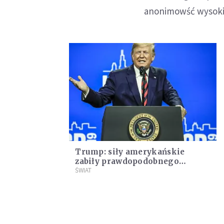
anonimowść wysoki 
Trump: siły amerykańskie
zabiły prawdopodobnego
następcę Bagdadiego
ŚWIAT