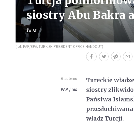
Turcja poinformowa
siostry Abu Bakra 
ŚWIAT
(fot. PAP/EPA/TURKISH PRESIDENT OFFICE HANDOUT)
6 lat temu
Tureckie władz
siostry zlikwid
PAP / ms
Państwa Islamsk
przesłuchiwana.
władz Turcji.