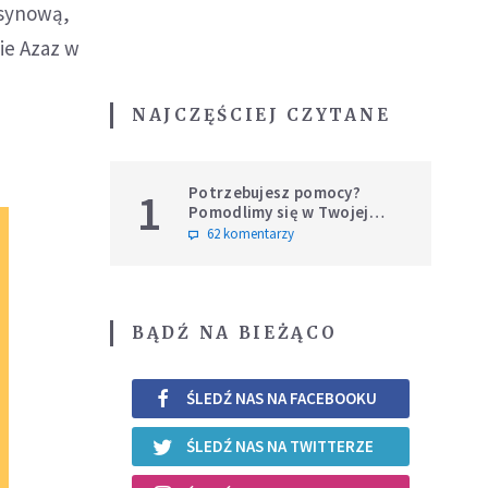
 synową,
cie Azaz w
NAJCZĘŚCIEJ CZYTANE
Potrzebujesz pomocy?
1
Pomodlimy się w Twojej
intencji
62 komentarzy
BĄDŹ NA BIEŻĄCO
ŚLEDŹ NAS NA FACEBOOKU
ŚLEDŹ NAS NA TWITTERZE