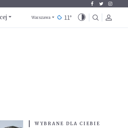
11
°
cej
Warszawa
WYBRANE DLA CIEBIE