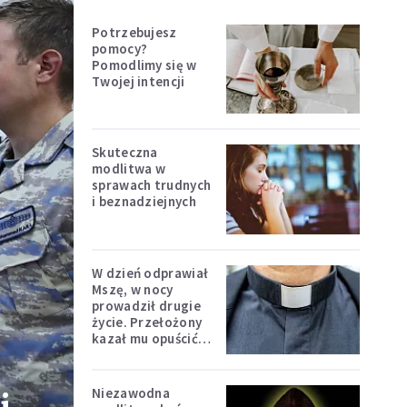
Potrzebujesz
pomocy?
Pomodlimy się w
Twojej intencji
Skuteczna
modlitwa w
sprawach trudnych
i beznadziejnych
W dzień odprawiał
Mszę, w nocy
prowadził drugie
życie. Przełożony
kazał mu opuścić
zakon
Niezawodna