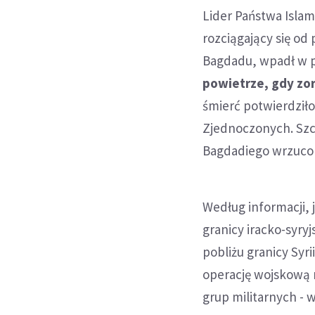
Lider Państwa Isla
rozciągający się od 
Bagdadu, wpadł w 
powietrze, gdy zor
śmierć potwierdził
Zjednoczonych. Szcz
Bagdadiego wrzucon
Według informacji,
granicy iracko-syryj
pobliżu granicy Syr
operację wojskową m
grup militarnych - w