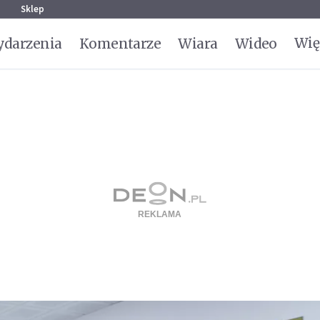
g
Sklep
Wię
darzenia
Komentarze
Wiara
Wideo