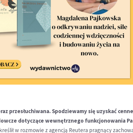
teraz przesłuchiwana. Spodziewamy się uzyskać cenn
dowcze dotyczące wewnętrznego funkcjonowania P
kreślił w rozmowie z agencją Reutera pragnący zachow