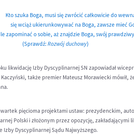
Kto szuka Boga, musi się zwrócić całkowicie do wewną
się wciąż ukierunkowywać na Boga, zawsze mieć G
le zapominać o sobie, aż znajdzie Boga, swój prawdziwy
(Sprawdź:
Rozwój duchowy
)
oku likwidację Izby Dyscyplinarnej SN zapowiadał wicep
 Kaczyński, także premier Mateusz Morawiecki mówił, że
ana.
czwartek pięcioma projektami ustaw: prezydenckim, aut
darnej Polski i złożonym przez opozycję, zakładającymi l
e Izby Dyscyplinarnej Sądu Najwyższego.