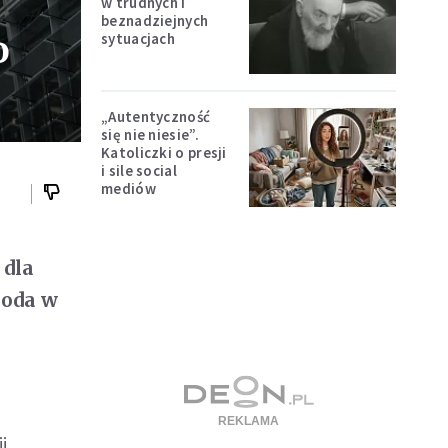
w trudnych i
beznadziejnych
o
sytuacjach
„Autentyczność
się nie niesie”.
Katoliczki o presji
i sile social
mediów
 dla
goda w
i