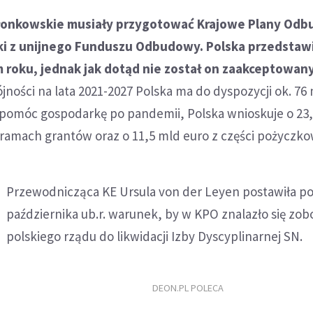
złonkowskie musiały przygotować Krajowe Plany Od
ki z unijnego Funduszu Odbudowy. Polska przedstawi
 roku, jednak jak dotąd nie został on zaakceptowany
ójności na lata 2021-2027 Polska ma do dyspozycji ok. 76
pomóc gospodarkę po pandemii, Polska wnioskuje o 23
ramach grantów oraz o 11,5 mld euro z części pożyczko
Przewodnicząca KE Ursula von der Leyen postawiła p
października ub.r. warunek, by w KPO znalazło się zo
polskiego rządu do likwidacji Izby Dyscyplinarnej SN.
DEON.PL POLECA