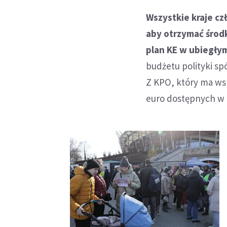
Wszystkie kraje c
aby otrzymać środ
plan KE w ubiegłym
budżetu polityki sp
Z KPO, który ma ws
euro dostępnych w 