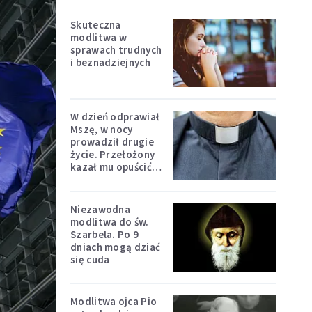
Skuteczna
modlitwa w
sprawach trudnych
i beznadziejnych
W dzień odprawiał
Mszę, w nocy
prowadził drugie
życie. Przełożony
kazał mu opuścić
zakon
Niezawodna
modlitwa do św.
Szarbela. Po 9
dniach mogą dziać
się cuda
Modlitwa ojca Pio