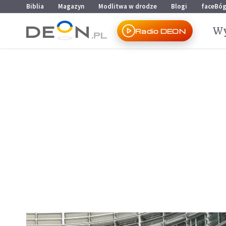
Przejdź do menu głównego
Przejdź do treści
Biblia
Magazyn
Modlitwa w drodze
Blogi
faceBó
Wy
Radio DEON