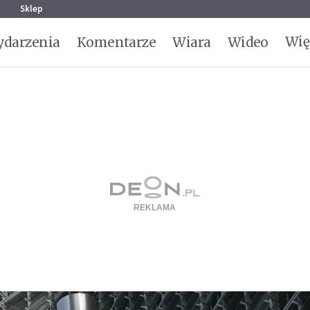
g
Sklep
Wię
darzenia
Komentarze
Wiara
Wideo