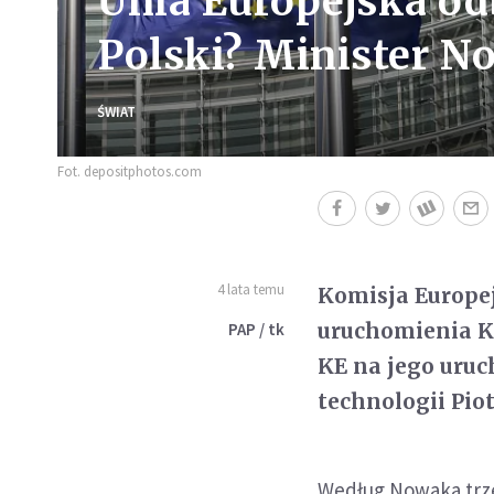
Unia Europejska od
Polski? Minister No
ŚWIAT
Fot. depositphotos.com
4 lata temu
Komisja Europej
uruchomienia K
PAP / tk
KE na jego uruc
technologii Pio
Według Nowaka trze