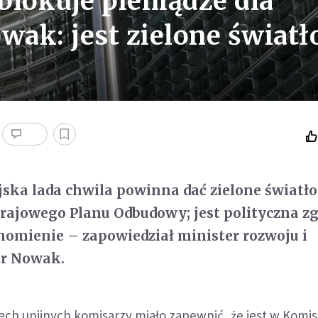
blokuje pieniądze dla
wak: jest zielone światł
ska lada chwila powinna dać zielone światło
rajowego Planu Odbudowy; jest polityczna z
homienie – zapowiedział minister rozwoju i
tr Nowak.
ch unijnych komisarzy miało zapewnić, że jest w Komisj