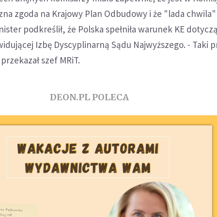
czna zgoda na Krajowy Plan Odbudowy i że "lada chwila"
ister podkreślił, że Polska spełniła warunek KE dotycz
widującej Izbę Dyscyplinarną Sądu Najwyższego. - Taki p
przekazał szef MRiT.
DEON.PL POLECA