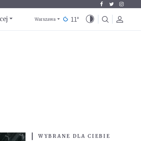
11
°
cej
Warszawa
WYBRANE DLA CIEBIE