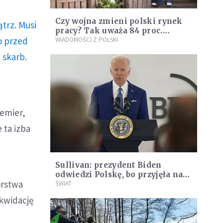
Czy wojna zmieni polski rynek
trz. Musi
pracy? Tak uważa 84 proc.
o przed
Polaków
WIADOMOŚCI Z POLSKI
 skarb.
remier,
 ta izba
Sullivan: prezydent Biden
odwiedzi Polskę, bo przyjęła na
orstwa
siebie największe brzemię
ŚWIAT
inwazji
ikwidację