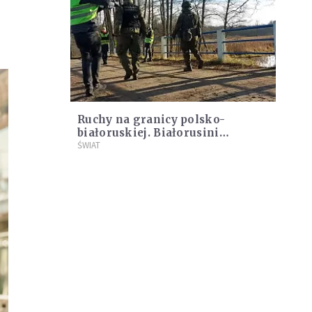
Ruchy na granicy polsko-
białoruskiej. Białorusini
likwidują obozowisko dla
ŚWIAT
cudzoziemców i wypychają ich
do Polski