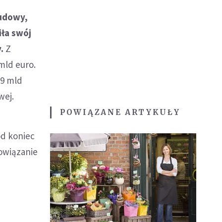
budowy,
ła swój
.
Z
 mld euro.
,9 mld
wej.
POWIĄZANE ARTYKUŁY
od koniec
bowiązanie