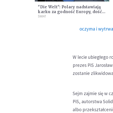
"Die Welt": Polacy nadstawiają
karku za godność Europy, dość
nagonki na Polskę
ŚWIAT
oczyma i wytrwa
W lecie ubiegłego r
prezes PiS Jarosław
zostanie zlikwidow
Sejm zajmie się w 
PiS, autorstwa Soli
albo przekształceni