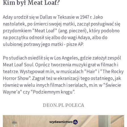
Kim był Meat Loaf?
Aday urodził się w Dallas w Teksasie w 1947 r. Jako
nastolatek, po śmierci swojej matki, zaczął posługiwać się
przydomkiem "Meat Loaf" (ang. pieczeń), który podobno
na początku odnosił się albo do wagi Adaya, albo do
ulubionej potrawy jego matki - pisze AP.
Po studiach osiedlił się w Los Angeles, gdzie założył zespól
Meat Loaf Soul. Oprócz tworzenia muzyki grał w filmach i
teatrze. Występował m.in, w musicalach "Hair" i "The Rocky
Horror Show". Zagrał też w ekranizacji tego ostatniego, jak
również w wielu innych filmach i serialach, m.in. w "Świecie
Wayne'a" czy "Podziemnym kręgu".
DEON.PL POLECA