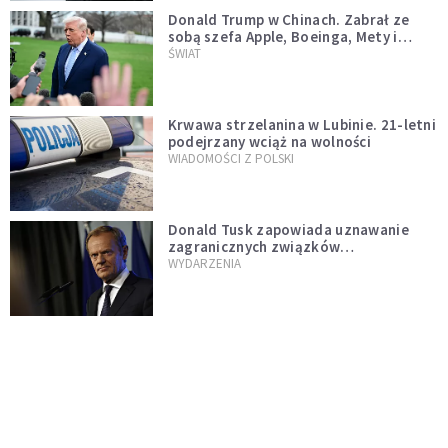
Donald Trump w Chinach. Zabrał ze
sobą szefa Apple, Boeinga, Mety i
Muska
ŚWIAT
Krwawa strzelanina w Lubinie. 21-letni
podejrzany wciąż na wolności
WIADOMOŚCI Z POLSKI
Donald Tusk zapowiada uznawanie
zagranicznych związków
jednopłciowych. "Państwo oblało ten
WYDARZENIA
test"
Dolina Krzemowa puka do Watykanu.
Dlaczego giganci AI słuchają księży?
KOŚCIÓŁ