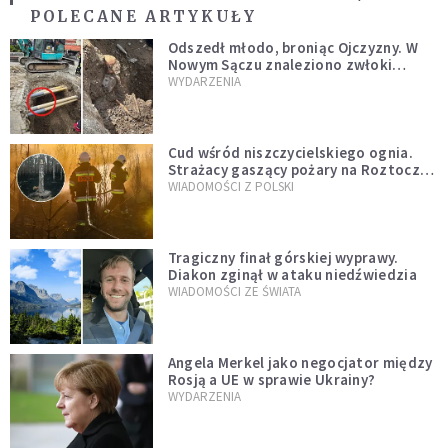
POLECANE ARTYKUŁY
Odszedł młodo, broniąc Ojczyzny. W
Nowym Sączu znaleziono zwłoki
mężczyzny z czasów potopu
WYDARZENIA
szwedzkiego
Cud wśród niszczycielskiego ognia.
Strażacy gaszący pożary na Roztoczu
opublikowali niezwykłe zdjęcie
WIADOMOŚCI Z POLSKI
Tragiczny finał górskiej wyprawy.
Diakon zginął w ataku niedźwiedzia
WIADOMOŚCI ZE ŚWIATA
Angela Merkel jako negocjator między
Rosją a UE w sprawie Ukrainy?
WYDARZENIA