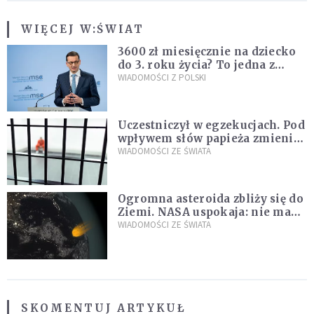
WIĘCEJ W:
ŚWIAT
3600 zł miesięcznie na dziecko
do 3. roku życia? To jedna z
propozycji programu "Rozwój
WIADOMOŚCI Z POLSKI
Plus"
Uczestniczył w egzekucjach. Pod
wpływem słów papieża zmienił
zdanie
WIADOMOŚCI ZE ŚWIATA
Ogromna asteroida zbliży się do
Ziemi. NASA uspokaja: nie ma
zagrożenia
WIADOMOŚCI ZE ŚWIATA
SKOMENTUJ ARTYKUŁ