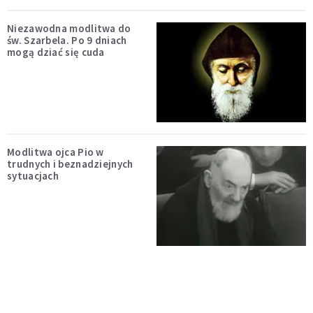
Niezawodna modlitwa do
św. Szarbela. Po 9 dniach
mogą dziać się cuda
Modlitwa ojca Pio w
trudnych i beznadziejnych
sytuacjach