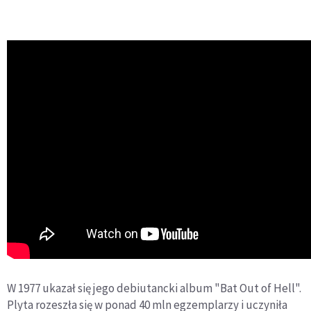
W 1977 ukazał się jego debiutancki album "Bat Out of Hell".
Plyta rozeszła się w ponad 40 mln egzemplarzy i uczyniła