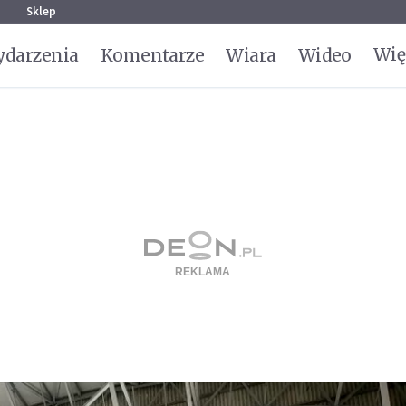
g
Sklep
Wię
darzenia
Komentarze
Wiara
Wideo