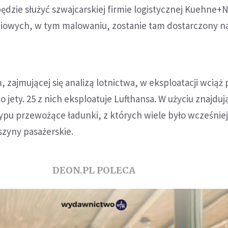
ędzie służyć szwajcarskiej firmie logistycznej Kuehne+N
owych, w tym malowaniu, zostanie tam dostarczony n
.
, zajmującej się analizą lotnictwa, w eksploatacji wciąż
 jety. 25 z nich eksploatuje Lufthansa. W użyciu znajdują
ypu przewożące ładunki, z których wiele było wcześnie
zyny pasażerskie.
DEON.PL POLECA