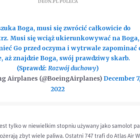
DEON.PL POLECA
szuka Boga, musi się zwrócić całkowicie do
z. Musi się wciąż ukierunkowywać na Boga,
mieć Go przed oczyma i wytrwale zapominać 
e, aż znajdzie Boga, swój prawdziwy skarb.
(Sprawdź:
Rozwój duchowy
)
g Airplanes (@BoeingAirplanes)
December 7
2022
est tylko w niewielkim stopniu używany jako samolot pa
pożerają zbyt wiele paliwa. Ostatni 747 trafi do Atlas Air