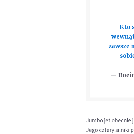
Kto 
wewnątr
zawsze 
sobi
— Boein
Jumbo jet obecnie j
Jego cztery silniki 