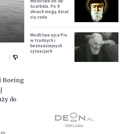
modlitwa do św.
Szarbela. Po 9
dniach mogą dziać
się cuda
Modlitwa ojca Pio
w trudnych i
beznadziejnych
sytuacjach
i Boeing
j
ży do
tem