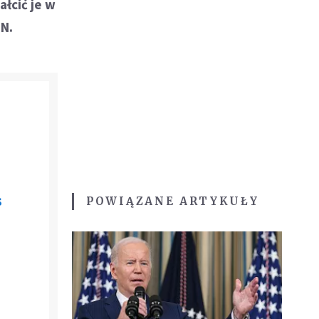
łcić je w
NN.
s
POWIĄZANE ARTYKUŁY