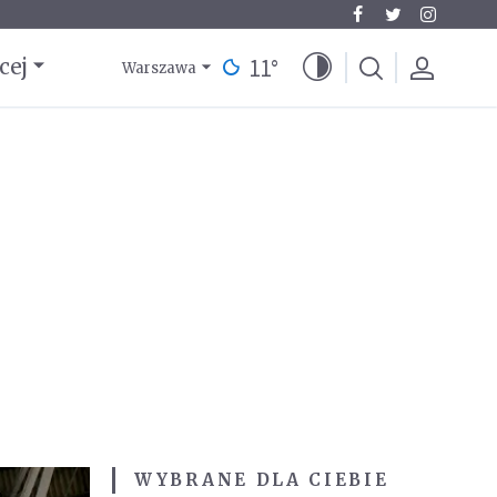
11
°
cej
Warszawa
WYBRANE DLA CIEBIE