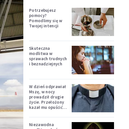
Potrzebujesz
pomocy?
Pomodlimy się w
Twojej intencji
Skuteczna
modlitwa w
sprawach trudnych
i beznadziejnych
W dzień odprawiał
Mszę, w nocy
prowadził drugie
życie. Przełożony
kazał mu opuścić
zakon
Niezawodna