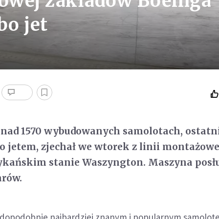
żowej zakładów Boeinga
bo jet
ponad 1570 wybudowanych samolotach, ostatn
o jetem, zjechał we wtorek z linii montażowe
ykańskim stanie Waszyngton. Maszyna posłu
arów.
wdopodobnie najbardziej znanym i popularnym samolo