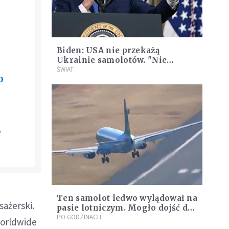
Biden: USA nie przekażą
Ukrainie samolotów. "Nie
będziemy wplątywać się w III
ŚWIAT
o
wojnę światową"
,
Ten samolot ledwo wylądował na
sażerski.
pasie lotniczym. Mogło dojść do
tragedii
PO GODZINACH
 Worldwide