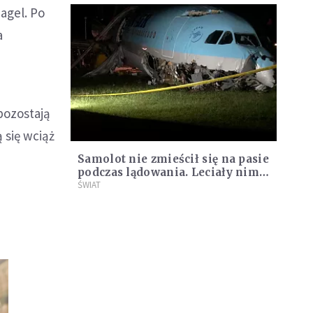
agel. Po
a
 pozostają
 się wciąż
j
Samolot nie zmieścił się na pasie
podczas lądowania. Leciały nim
173 osoby
ŚWIAT