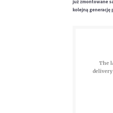
już zmontowane sam
kolejną generację
The l
delivery