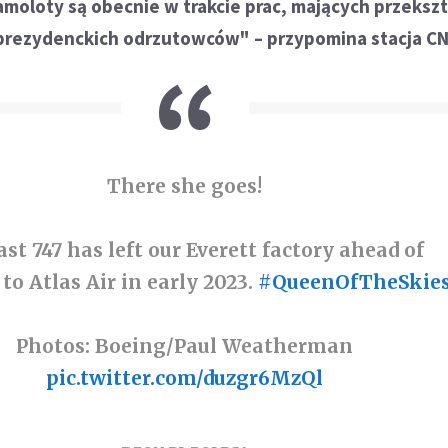
oloty są obecnie w trakcie prac, mających przekszta
 prezydenckich odrzutowców" – przypomina stacja C
There she goes!
ast 747 has left our Everett factory ahead of
 to Atlas Air in early 2023.
#QueenOfTheSkie
Photos: Boeing/Paul Weatherman
pic.twitter.com/duzgr6MzQl