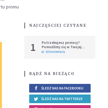
ortu promu
NAJCZĘŚCIEJ CZYTANE
Potrzebujesz pomocy?
1
Pomodlimy się w Twojej
intencji
62 komentarzy
BĄDŹ NA BIEŻĄCO
ŚLEDŹ NAS NA FACEBOOKU
ŚLEDŹ NAS NA TWITTERZE