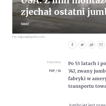
USA: Z linii monta
zjechał ostatni jum
ŚWIAT
Fot. depositphpotos.com
3 lata temu
Po 53 latach i 
747, zwany jumb
PAP / tk
fabryki w amer
transportu tow
Jumbo jet jest pra