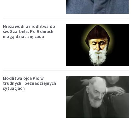
Niezawodna modlitwa do
św. Szarbela. Po 9 dniach
mogą dziać się cuda
Modlitwa ojca Pio w
trudnych i beznadziejnych
sytuacjach