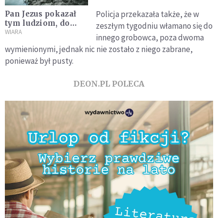
Policja przekazała także, że w
Pan Jezus pokazał
tym ludziom, do
zeszłym tygodniu włamano się do
czego prowadzi
WIARA
innego grobowca, poza dwoma
bratanie się z
wymienionymi, jednak nic nie zostało z niego zabrane,
szatanem
ponieważ był pusty.
DEON.PL POLECA