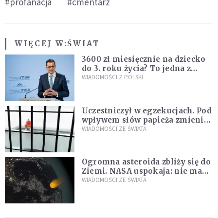
#profanacja
#cmentarz
WIĘCEJ W:
ŚWIAT
3600 zł miesięcznie na dziecko
do 3. roku życia? To jedna z
propozycji programu "Rozwój
WIADOMOŚCI Z POLSKI
Plus"
Uczestniczył w egzekucjach. Pod
wpływem słów papieża zmienił
zdanie
WIADOMOŚCI ZE ŚWIATA
Ogromna asteroida zbliży się do
Ziemi. NASA uspokaja: nie ma
zagrożenia
WIADOMOŚCI ZE ŚWIATA