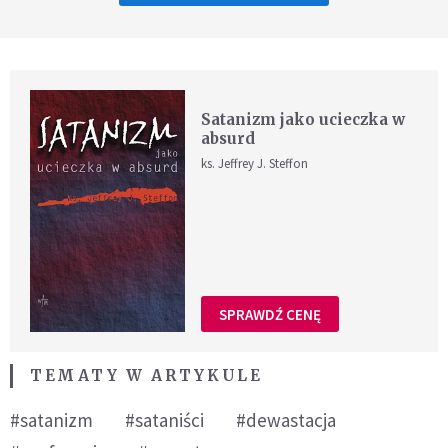
Satanizm jako ucieczka w
absurd
ks. Jeffrey J. Steffon
SPRAWDŹ CENĘ
TEMATY W ARTYKULE
#satanizm
#sataniści
#dewastacja