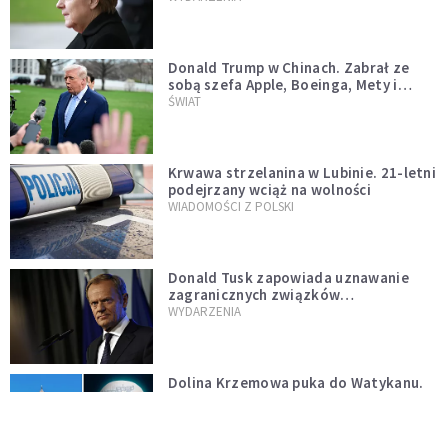
Donald Trump w Chinach. Zabrał ze
sobą szefa Apple, Boeinga, Mety i
Muska
ŚWIAT
Krwawa strzelanina w Lubinie. 21-letni
podejrzany wciąż na wolności
WIADOMOŚCI Z POLSKI
Donald Tusk zapowiada uznawanie
zagranicznych związków
jednopłciowych. "Państwo oblało ten
WYDARZENIA
test"
Dolina Krzemowa puka do Watykanu.
Dlaczego giganci AI słuchają księży?
KOŚCIÓŁ