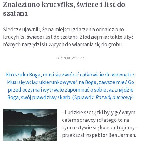
Znaleziono krucyfiks, świece i list do
szatana
Śledczy ujawnili, że na miejscu zdarzenia odnaleziono
krucyfiks, świece i list do szatana. Złodziej miał także użyć
różnych narzędzi służących do włamania się do grobu.
DEON.PL POLECA
Kto szuka Boga, musi się zwrócić całkowicie do wewnątrz.
Musi się wciąż ukierunkowywać na Boga, zawsze mieć Go
przed oczyma i wytrwale zapominać o sobie, aż znajdzie
Boga, swój prawdziwy skarb. (Sprawdź:
Rozwój duchowy
)
- Ludzkie szczątki były głównym
celem sprawcy i dlatego to na
tym motywie się koncentrujemy -
przekazał inspektor Ben Jarman.