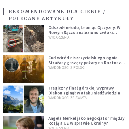
REKOMENDOWANE DLA CIEBIE /
POLECANE ARTYKUŁY
Odszedł młodo, broniąc Ojczyzny. W
Nowym Sączu znaleziono zwłoki
mężczyzny z czasów potopu
WYDARZENIA
szwedzkiego
Cud wśród niszczycielskiego ognia.
Strażacy gaszący pożary na Roztoczu
opublikowali niezwykłe zdjęcie
WIADOMOŚCI Z POLSKI
Tragiczny finał górskiej wyprawy.
Diakon zginął w ataku niedźwiedzia
WIADOMOŚCI ZE ŚWIATA
Angela Merkel jako negocjator między
Rosją a UE w sprawie Ukrainy?
WYDARZENIA