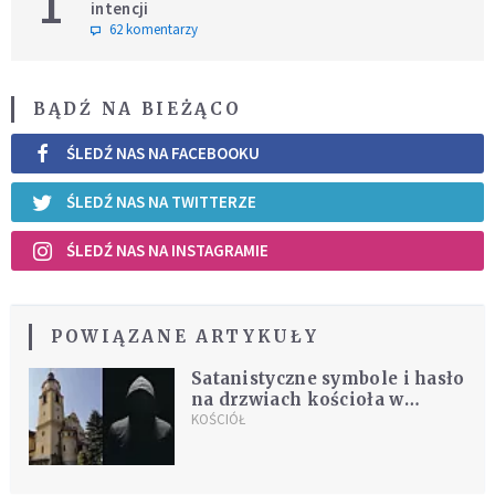
1
intencji
62 komentarzy
BĄDŹ NA BIEŻĄCO
ŚLEDŹ NAS NA FACEBOOKU
ŚLEDŹ NAS NA TWITTERZE
ŚLEDŹ NAS NA INSTAGRAMIE
POWIĄZANE ARTYKUŁY
Satanistyczne symbole i hasło
na drzwiach kościoła w
Goleszowie
KOŚCIÓŁ