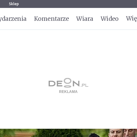
g
Sklep
Wię
darzenia
Komentarze
Wiara
Wideo