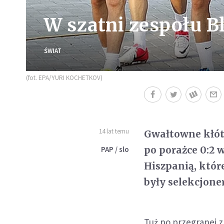
W szatni zespołu Bl
ŚWIAT
(fot. EPA/YURI KOCHETKOV)
14 lat temu
Gwałtowne kłótn
po porażce 0:2 
PAP / slo
Hiszpanią, któr
były selekcjon
Tuż po przegranej z