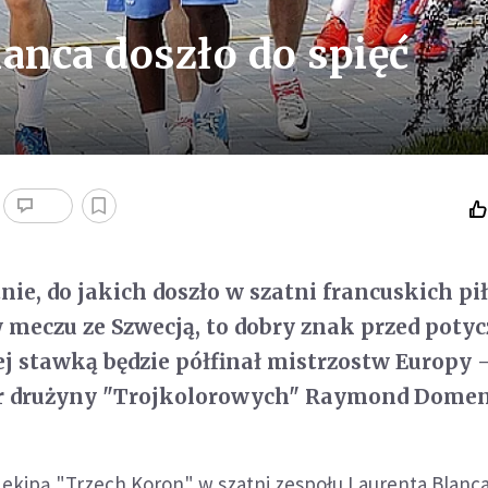
anca doszło do spięć
ie, do jakich doszło w szatni francuskich pi
w meczu ze Szwecją, to dobry znak przed potyc
ej stawką będzie półfinał mistrzostw Europy 
er drużyny "Trojkolorowych" Raymond Dome
 ekipą "Trzech Koron" w szatni zespołu Laurenta Blanc