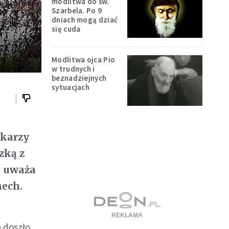
modlitwa do św.
Szarbela. Po 9
dniach mogą dziać
się cuda
Modlitwa ojca Pio
w trudnych i
beznadziejnych
sytuacjach
łkarzy
zką z
- uważa
nech.
a doszło