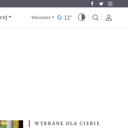
11
°
cej
Warszawa
WYBRANE DLA CIEBIE