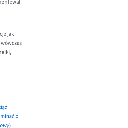
mentował
je jak
cy wówczas
elki,
ciąż
ominać o
howy
)