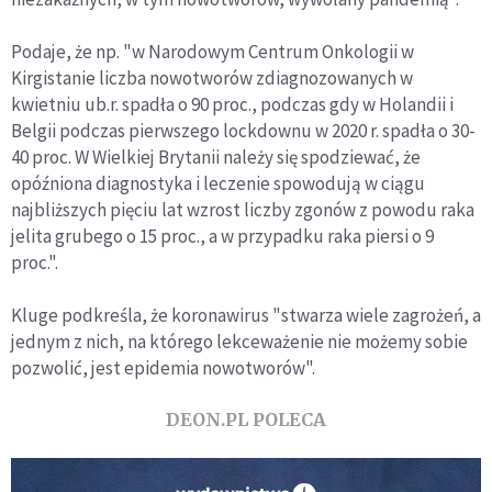
Podaje, że np. "w Narodowym Centrum Onkologii w
Kirgistanie liczba nowotworów zdiagnozowanych w
kwietniu ub.r. spadła o 90 proc., podczas gdy w Holandii i
Belgii podczas pierwszego lockdownu w 2020 r. spadła o 30-
40 proc. W Wielkiej Brytanii należy się spodziewać, że
opóźniona diagnostyka i leczenie spowodują w ciągu
najbliższych pięciu lat wzrost liczby zgonów z powodu raka
jelita grubego o 15 proc., a w przypadku raka piersi o 9
proc.".
Kluge podkreśla, że koronawirus "stwarza wiele zagrożeń, a
jednym z nich, na którego lekceważenie nie możemy sobie
pozwolić, jest epidemia nowotworów".
DEON.PL POLECA