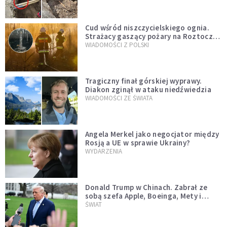
szwedzkiego
Cud wśród niszczycielskiego ognia.
Strażacy gaszący pożary na Roztoczu
opublikowali niezwykłe zdjęcie
WIADOMOŚCI Z POLSKI
Tragiczny finał górskiej wyprawy.
Diakon zginął w ataku niedźwiedzia
WIADOMOŚCI ZE ŚWIATA
Angela Merkel jako negocjator między
Rosją a UE w sprawie Ukrainy?
WYDARZENIA
Donald Trump w Chinach. Zabrał ze
sobą szefa Apple, Boeinga, Mety i
Muska
ŚWIAT