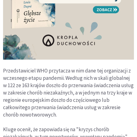
Przedstawiciel WHO przytacza w nim dane tej organizacji z
wczesnego etapu pandemii. Według nich w skali globalnej
w 122 ze 163 krajów doszło do przerwania świadczenia usług
w zakresie chorób niezakaźnych, a w jednym na trzy kraje w
regionie europejskim doszło do częściowego lub
całkowitego przerwania świadczenia usług w zakresie
chorób nowotworowych.
Kluge ocenił, że zapowiada się na "kryzys chorób
niezakaźnych, w tym nowotworów, wywołany pandemią".