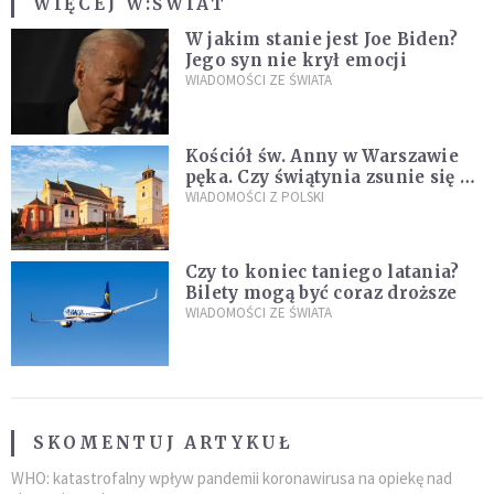
WIĘCEJ W:
ŚWIAT
W jakim stanie jest Joe Biden?
Jego syn nie krył emocji
WIADOMOŚCI ZE ŚWIATA
Kościół św. Anny w Warszawie
pęka. Czy świątynia zsunie się ze
skarpy?
WIADOMOŚCI Z POLSKI
Czy to koniec taniego latania?
Bilety mogą być coraz droższe
WIADOMOŚCI ZE ŚWIATA
SKOMENTUJ ARTYKUŁ
WHO: katastrofalny wpływ pandemii koronawirusa na opiekę nad