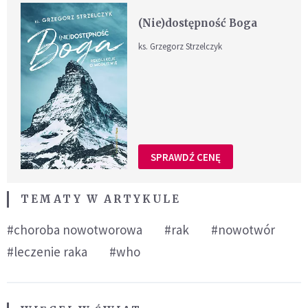
(Nie)dostępność Boga
ks. Grzegorz Strzelczyk
SPRAWDŹ CENĘ
TEMATY W ARTYKULE
#choroba nowotworowa
#rak
#nowotwór
#leczenie raka
#who