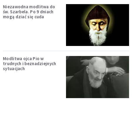
Niezawodna modlitwa do
św. Szarbela. Po 9 dniach
mogą dziać się cuda
Modlitwa ojca Pio w
trudnych i beznadziejnych
sytuacjach