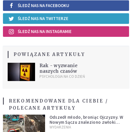
ŚLEDŹ NAS NA FACEBOOKU
ŚLEDŹ NAS NA TWITTERZE
ŚLEDŹ NAS NA INSTAGRAMIE
POWIĄZANE ARTYKUŁY
Rak - wyzwanie
naszych czasów
PSYCHOLOGIA NA CO DZIEŃ
REKOMENDOWANE DLA CIEBIE /
POLECANE ARTYKUŁY
Odszedł młodo, broniąc Ojczyzny. W
Nowym Sączu znaleziono zwłoki
mężczyzny z czasów potopu
WYDARZENIA