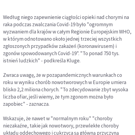
Według niego zapewnienie ciągłości opieki nad chorymi na
raka podczas zwalczania Covid-19 było "ogromnym
wyzwaniem dla krajów w całym Regionie Europejskim WHO,
w którym odnotowano około jednej trzeciej wszystkich
zgłoszonych przypadków zakażeń (koronawirusem) i
zgonów spowodowanych Covid-19". "To ponad 750 tys.
istnień ludzkich" - podkreśla Kluge.
Zwraca uwagę, że w pozapandemicznych warunkach co
roku w wyniku chorób nowotworowych w Europie umiera
blisko 2,2 miliona chorych. "To zdecydowanie zbyt wysoka
liczba ofiar, jeśli wiemy, że tym zgonom można było
zapobiec" - zaznacza.
Wskazuje, że nawet w "normalnym roku" "choroby
niezakaźne, takie jak nowotwory, przewlekłe choroby
układu oddechowego i cukrzyca są główną przyczyną