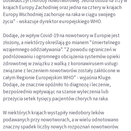
doświadczył choroby nowotworowej. Jedna osoba na trzy w
krajach Europy Zachodniej oraz jedna na cztery w krajach
Europy Wschodniej zachoruje na raka w ciągu swojego
życia" - wskazuje dyrektor europejskiego WHO.
Dodaje, że wpływ Covid-19 na nowotwory w Europie jest
złożony, a niektórzy określają go mianem "śmiertelnego
wzajemnego oddziaływania". "Z powodu ograniczeń w
podróżowaniu i ogromnego obciążenia systemów opieki
zdrowotnej w związku z walką z koronawirusem usługi
związane z leczeniem nowotworów zostały zakłócone w
całym Regionie Europejskim WHO" - wyjaśnia Kluge.
Dodaje, że znacznie opóźniło to diagnozę i leczenie,
bezpośrednio wpływając na szanse wyleczenia lub
przeżycia setek tysięcy pacjentów chorych na raka.
W niektórych krajach wystąpiły niedobory leków
podawanych przy nowotworach, a w wielu odnotowano
znaczny spadek liczby nowych rozpoznań nowotworów.