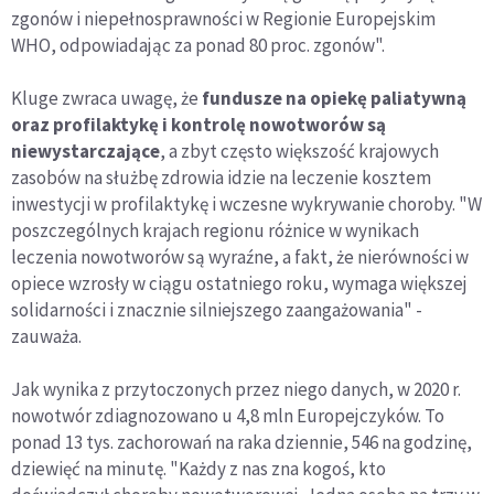
zgonów i niepełnosprawności w Regionie Europejskim
WHO, odpowiadając za ponad 80 proc. zgonów".
Kluge zwraca uwagę, że
fundusze na opiekę paliatywną
oraz profilaktykę i kontrolę nowotworów są
niewystarczające
, a zbyt często większość krajowych
zasobów na służbę zdrowia idzie na leczenie kosztem
inwestycji w profilaktykę i wczesne wykrywanie choroby. "W
poszczególnych krajach regionu różnice w wynikach
leczenia nowotworów są wyraźne, a fakt, że nierówności w
opiece wzrosły w ciągu ostatniego roku, wymaga większej
solidarności i znacznie silniejszego zaangażowania" -
zauważa.
Jak wynika z przytoczonych przez niego danych, w 2020 r.
nowotwór zdiagnozowano u 4,8 mln Europejczyków. To
ponad 13 tys. zachorowań na raka dziennie, 546 na godzinę,
dziewięć na minutę. "Każdy z nas zna kogoś, kto