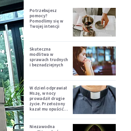
Potrzebujesz
pomocy?
Pomodlimy się w
Twojej intencji
Skuteczna
modlitwa w
sprawach trudnych
i beznadziejnych
W dzień odprawiał
Mszę, w nocy
prowadził drugie
życie. Przełożony
kazał mu opuścić
zakon
Niezawodna