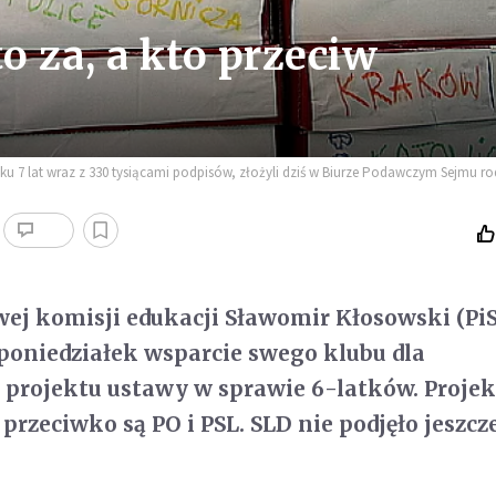
to za, a kto przeciw
u 7 lat wraz z 330 tysiącami podpisów, złożyli dziś w Biurze Podawczym Sejmu ro
ej komisji edukacji Sławomir Kłosowski (PiS
poniedziałek wsparcie swego klubu dla
projektu ustawy w sprawie 6-latków. Projek
 przeciwko są PO i PSL. SLD nie podjęło jeszcz