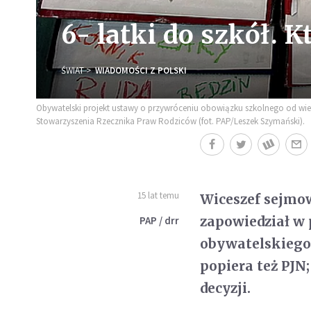
6- latki do szkół. K
ŚWIAT
WIADOMOŚCI Z POLSKI
Obywatelski projekt ustawy o przywróceniu obowiązku szkolnego od wiek
Stowarzyszenia Rzecznika Praw Rodziców (fot. PAP/Leszek Szymański).
15 lat temu
Wiceszef sejmow
zapowiedział w 
PAP / drr
obywatelskiego 
popiera też PJN;
decyzji.