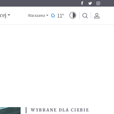
11
°
cej
Warszawa
WYBRANE DLA CIEBIE