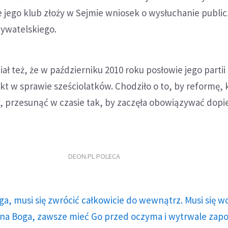
e jego klub złoży w Sejmie wniosek o wysłuchanie publi
bywatelskiego.
ł też, że w październiku 2010 roku posłowie jego partii 
kt w sprawie sześciolatków. Chodziło o to, by reformę, 
, przesunąć w czasie tak, by zaczęła obowiązywać dopi
DEON.PL POLECA
ga, musi się zwrócić całkowicie do wewnątrz. Musi się w
a Boga, zawsze mieć Go przed oczyma i wytrwale zap