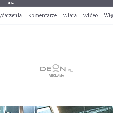
g
Sklep
Wię
darzenia
Komentarze
Wiara
Wideo