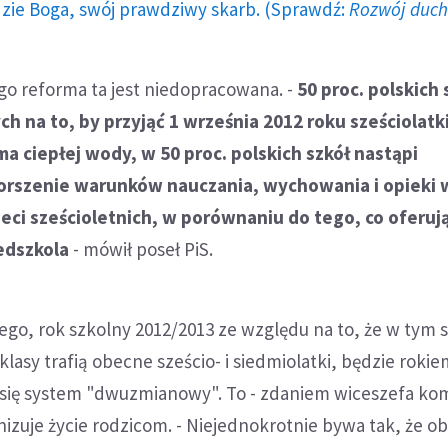
dzie Boga, swój prawdziwy skarb. (Sprawdź:
Rozwój duc
go reforma ta jest niedopracowana. -
50 proc. polskich 
h na to, by przyjąć 1 września 2012 roku sześciolatki
ma ciepłej wody, w 50 proc. polskich szkół nastąpi
rszenie warunków nauczania, wychowania i opieki 
eci sześcioletnich, w porównaniu do tego, co oferuj
edszkola
- mówił poseł PiS.
ego, rok szkolny 2012/2013 ze względu na to, że w tym
klasy trafią obecne sześcio- i siedmiolatki, będzie rokie
się system "dwuzmianowy". To - zdaniem wiceszefa kom
nizuje życie rodzicom. - Niejednokrotnie bywa tak, że ob