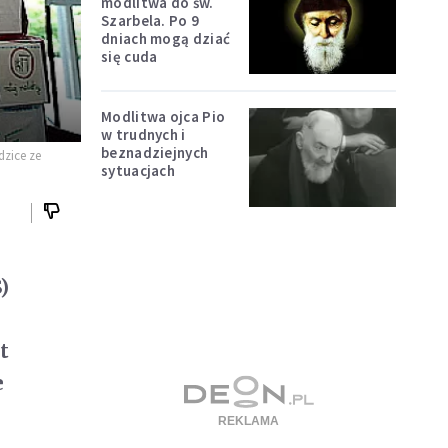
modlitwa do św.
Szarbela. Po 9
dniach mogą dziać
się cuda
Modlitwa ojca Pio
w trudnych i
beznadziejnych
dzice ze
sytuacjach
)
t
e