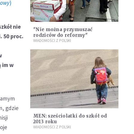
howy
)
szkół nie
"Nie można przymuszać
rodziców do reformy"
. 50 proc.
WIADOMOŚCI Z POLSKI
w
ą im w
 samym
m, gdzie
MEN: sześciolatki do szkół od
isji
2013 roku
oje
WIADOMOŚCI Z POLSKI