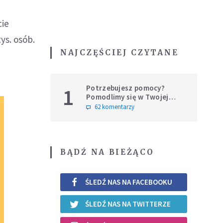
cie
ys. osób.
NAJCZĘŚCIEJ CZYTANE
Potrzebujesz pomocy?
1
Pomodlimy się w Twojej
intencji
62 komentarzy
BĄDŹ NA BIEŻĄCO
ŚLEDŹ NAS NA FACEBOOKU
ŚLEDŹ NAS NA TWITTERZE