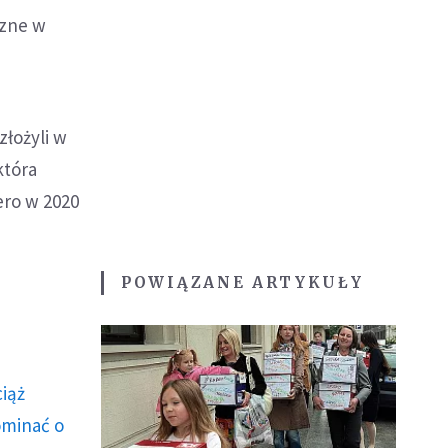
czne w
złożyli w
która
ero w 2020
POWIĄZANE ARTYKUŁY
ciąż
ominać o