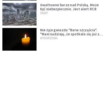
Gwałtowne burze nad Polską. Może
być niebezpiecznie. Jest alert RCB
ŚWIAT
Nie żyje gwiazda "Barw szczęścia".
"Mam nadzieję, że spotkała się już z
Bogiem, którego tak bardzo kochała"
WYDARZENIA