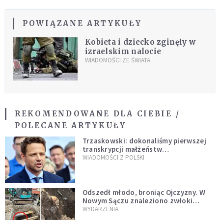
POWIĄZANE ARTYKUŁY
Kobieta i dziecko zginęły w
izraelskim nalocie
WIADOMOŚCI ZE ŚWIATA
REKOMENDOWANE DLA CIEBIE /
POLECANE ARTYKUŁY
Trzaskowski: dokonaliśmy pierwszej
transkrypcji małżeństw
jednopłciowych. “Tak jak
WIADOMOŚCI Z POLSKI
zapowiadałem, bez zwłoki,
natychmiast”
Odszedł młodo, broniąc Ojczyzny. W
Nowym Sączu znaleziono zwłoki
mężczyzny z czasów potopu
WYDARZENIA
szwedzkiego