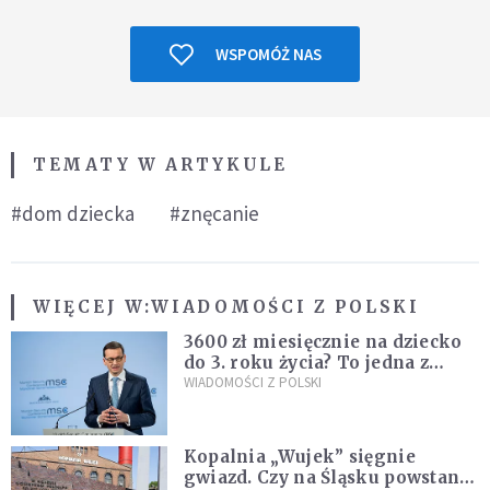
WSPOMÓŻ NAS
TEMATY W ARTYKULE
#dom dziecka
#znęcanie
WIĘCEJ W:
WIADOMOŚCI Z POLSKI
3600 zł miesięcznie na dziecko
do 3. roku życia? To jedna z
propozycji programu "Rozwój
WIADOMOŚCI Z POLSKI
Plus"
Kopalnia „Wujek” sięgnie
gwiazd. Czy na Śląsku powstanie