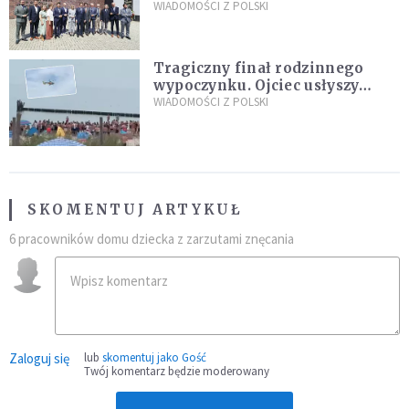
„Dolina Krzemowa”?
WIADOMOŚCI Z POLSKI
Tragiczny finał rodzinnego
wypoczynku. Ojciec usłyszy
zarzuty
WIADOMOŚCI Z POLSKI
SKOMENTUJ ARTYKUŁ
6 pracowników domu dziecka z zarzutami znęcania
Zaloguj się
lub
skomentuj jako Gość
Twój komentarz będzie moderowany