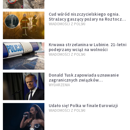
Cud wśród niszczycielskiego ognia.
Strażacy gaszący pożary na Roztoczu
opublikowali niezwykłe zdjęcie
WIADOMOŚCI Z POLSKI
Krwawa strzelanina w Lubinie. 21-letni
podejrzany wciąż na wolności
WIADOMOŚCI Z POLSKI
Donald Tusk zapowiada uznawanie
zagranicznych związków
jednopłciowych. "Państwo oblało ten
WYDARZENIA
test"
Udało się! Polka w finale Eurowizji
WIADOMOŚCI Z POLSKI