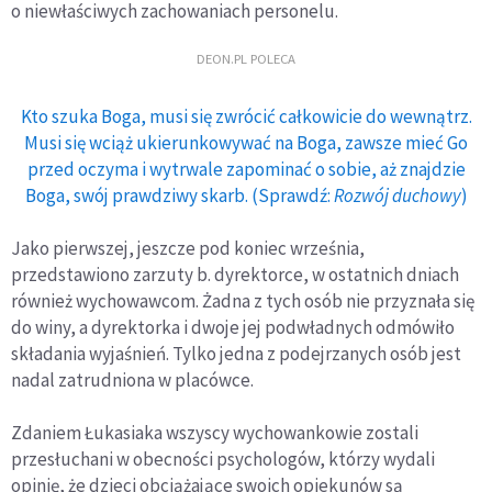
o niewłaściwych zachowaniach personelu.
DEON.PL POLECA
Kto szuka Boga, musi się zwrócić całkowicie do wewnątrz.
Musi się wciąż ukierunkowywać na Boga, zawsze mieć Go
przed oczyma i wytrwale zapominać o sobie, aż znajdzie
Boga, swój prawdziwy skarb. (Sprawdź:
Rozwój duchowy
)
Jako pierwszej, jeszcze pod koniec września,
przedstawiono zarzuty b. dyrektorce, w ostatnich dniach
również wychowawcom. Żadna z tych osób nie przyznała się
do winy, a dyrektorka i dwoje jej podwładnych odmówiło
składania wyjaśnień. Tylko jedna z podejrzanych osób jest
nadal zatrudniona w placówce.
Zdaniem Łukasiaka wszyscy wychowankowie zostali
przesłuchani w obecności psychologów, którzy wydali
opinię, że dzieci obciążające swoich opiekunów są