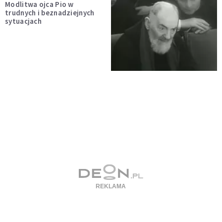
Modlitwa ojca Pio w
trudnych i beznadziejnych
sytuacjach