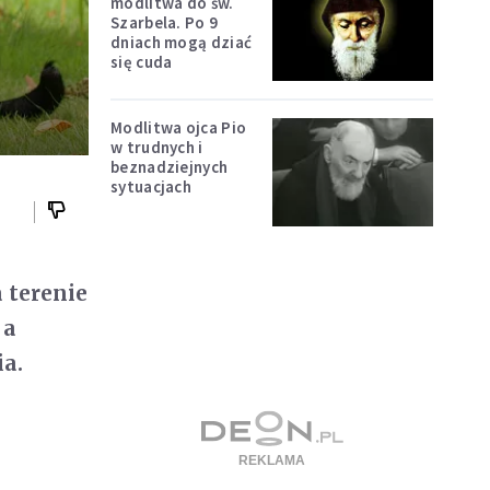
modlitwa do św.
Szarbela. Po 9
dniach mogą dziać
się cuda
Modlitwa ojca Pio
w trudnych i
beznadziejnych
sytuacjach
 terenie
 a
ia.