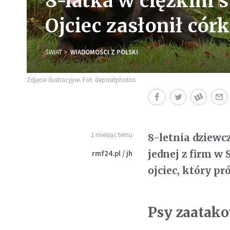
8-latka w ciężkim s
Ojciec zasłonił có
ŚWIAT
WIADOMOŚCI Z POLSKI
Zdjęcie ilustracyjne. Fot. depositphotos
1 miesiąc temu
8-letnia dziewc
jednej z firm w
rmf24.pl / jh
ojciec, który pr
Psy zaatak