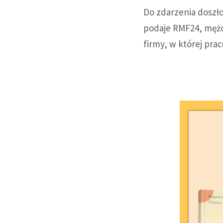
Do zdarzenia doszł
podaje RMF24, mężcz
firmy, w której pra