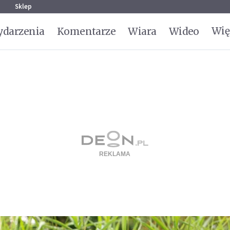
g
Sklep
Wię
darzenia
Komentarze
Wiara
Wideo