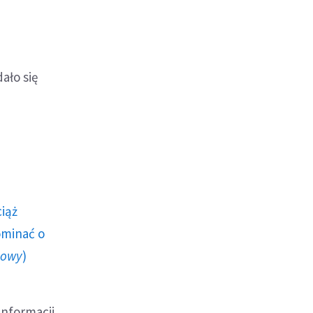
ało się
ciąż
ominać o
howy
)
informacji