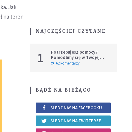
ka. Jak
ł na teren
NAJCZĘŚCIEJ CZYTANE
Potrzebujesz pomocy?
1
Pomodlimy się w Twojej
intencji
62 komentarzy
BĄDŹ NA BIEŻĄCO
ŚLEDŹ NAS NA FACEBOOKU
ŚLEDŹ NAS NA TWITTERZE