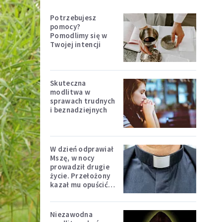
Potrzebujesz
pomocy?
Pomodlimy się w
Twojej intencji
Skuteczna
modlitwa w
sprawach trudnych
i beznadziejnych
W dzień odprawiał
Mszę, w nocy
prowadził drugie
życie. Przełożony
kazał mu opuścić
zakon
Niezawodna