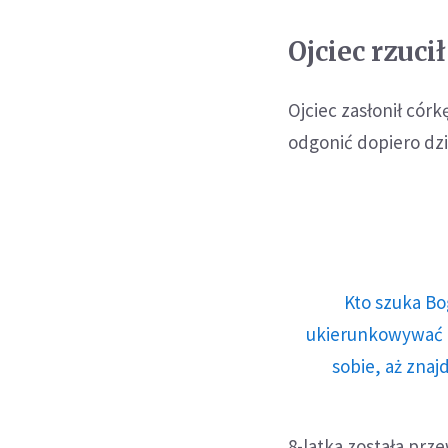
Ojciec rzuci
Ojciec zasłonił cór
odgonić dopiero dz
Kto szuka Bo
ukierunkowywać n
sobie, aż znaj
8-latka została prz