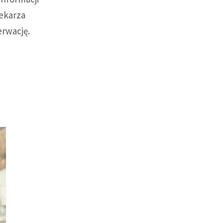
lekarza
erwację.