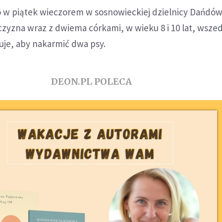
o w piątek wieczorem w sosnowieckiej dzielnicy Dańdów
yzna wraz z dwiema córkami, w wieku 8 i 10 lat, wszed
cuje, aby nakarmić dwa psy.
DEON.PL POLECA