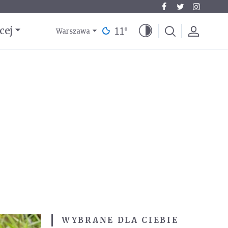
11
°
cej
Warszawa
WYBRANE DLA CIEBIE