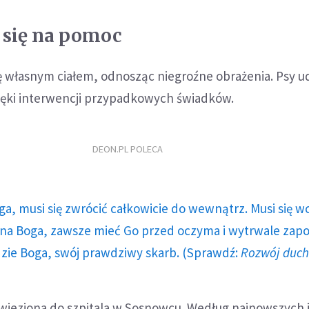
ł się na pomoc
kę własnym ciałem, odnosząc niegroźne obrażenia. Psy ud
ięki interwencji przypadkowych świadków.
DEON.PL POLECA
ga, musi się zwrócić całkowicie do wewnątrz. Musi się w
a Boga, zawsze mieć Go przed oczyma i wytrwale zap
dzie Boga, swój prawdziwy skarb. (Sprawdź:
Rozwój duc
ewieziona do szpitala w Sosnowcu. Według najnowszych 