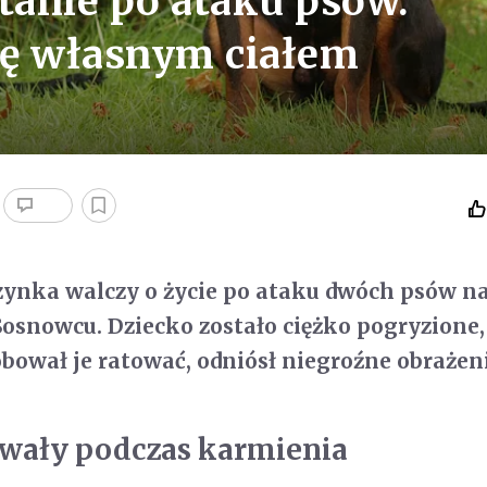
tanie po ataku psów.
rkę własnym ciałem
zynka walczy o życie po ataku dwóch psów na
 Sosnowcu. Dziecko zostało ciężko pogryzione,
óbował je ratować, odniósł niegroźne obrażen
owały podczas karmienia