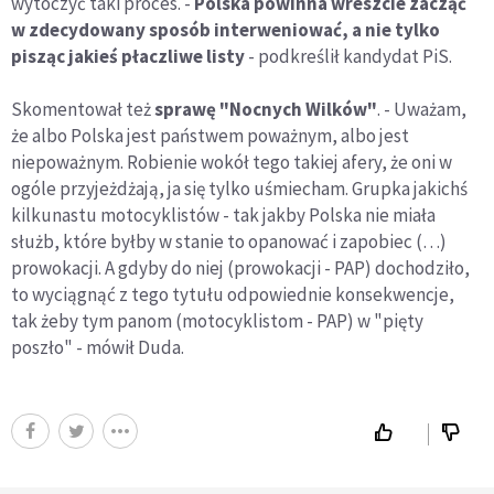
wytoczyć taki proces. -
Polska powinna wreszcie zacząć
w zdecydowany sposób interweniować, a nie tylko
pisząc jakieś płaczliwe listy
- podkreślił kandydat PiS.
Skomentował też
sprawę "Nocnych Wilków"
. - Uważam,
że albo Polska jest państwem poważnym, albo jest
niepoważnym. Robienie wokół tego takiej afery, że oni w
ogóle przyjeżdżają, ja się tylko uśmiecham. Grupka jakichś
kilkunastu motocyklistów - tak jakby Polska nie miała
służb, które byłby w stanie to opanować i zapobiec (…)
prowokacji. A gdyby do niej (prowokacji - PAP) dochodziło,
to wyciągnąć z tego tytułu odpowiednie konsekwencje,
tak żeby tym panom (motocyklistom - PAP) w "pięty
poszło" - mówił Duda.