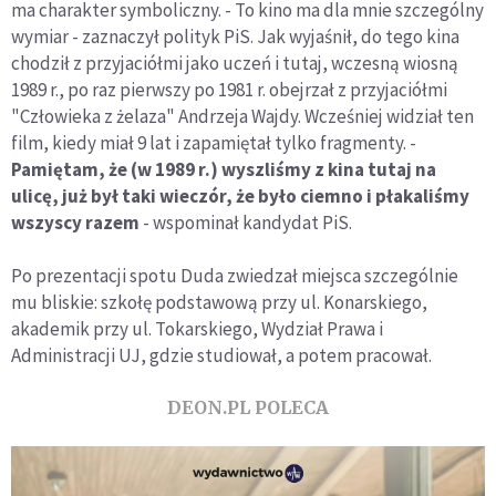
ma charakter symboliczny. - To kino ma dla mnie szczególny
wymiar - zaznaczył polityk PiS. Jak wyjaśnił, do tego kina
chodził z przyjaciółmi jako uczeń i tutaj, wczesną wiosną
1989 r., po raz pierwszy po 1981 r. obejrzał z przyjaciółmi
"Człowieka z żelaza" Andrzeja Wajdy. Wcześniej widział ten
film, kiedy miał 9 lat i zapamiętał tylko fragmenty. -
Pamiętam, że (w 1989 r.) wyszliśmy z kina tutaj na
ulicę, już był taki wieczór, że było ciemno i płakaliśmy
wszyscy razem
- wspominał kandydat PiS.
Po prezentacji spotu Duda zwiedzał miejsca szczególnie
mu bliskie: szkołę podstawową przy ul. Konarskiego,
akademik przy ul. Tokarskiego, Wydział Prawa i
Administracji UJ, gdzie studiował, a potem pracował.
DEON.PL POLECA