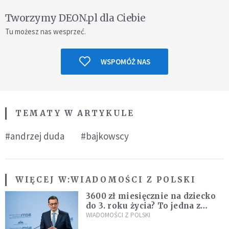
Tworzymy DEON.pl dla Ciebie
Tu możesz nas wesprzeć.
WSPOMÓŻ NAS
TEMATY W ARTYKULE
#andrzej duda
#bajkowscy
WIĘCEJ W:
WIADOMOŚCI Z POLSKI
3600 zł miesięcznie na dziecko
do 3. roku życia? To jedna z
propozycji programu "Rozwój
WIADOMOŚCI Z POLSKI
Plus"