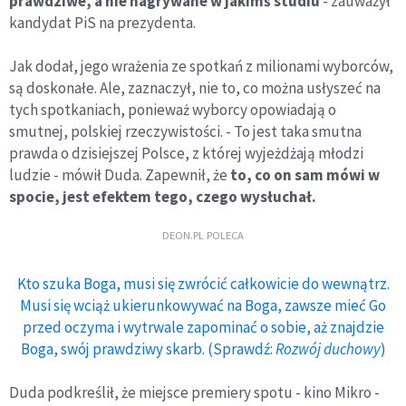
prawdziwe, a nie nagrywane w jakimś studiu
- zauważył
kandydat PiS na prezydenta.
Jak dodał, jego wrażenia ze spotkań z milionami wyborców,
są doskonałe. Ale, zaznaczył, nie to, co można usłyszeć na
tych spotkaniach, ponieważ wyborcy opowiadają o
smutnej, polskiej rzeczywistości. - To jest taka smutna
prawda o dzisiejszej Polsce, z której wyjeżdżają młodzi
ludzie - mówił Duda. Zapewnił, że
to, co on sam mówi w
spocie, jest efektem tego, czego wysłuchał.
DEON.PL POLECA
Kto szuka Boga, musi się zwrócić całkowicie do wewnątrz.
Musi się wciąż ukierunkowywać na Boga, zawsze mieć Go
przed oczyma i wytrwale zapominać o sobie, aż znajdzie
Boga, swój prawdziwy skarb. (Sprawdź:
Rozwój duchowy
)
Duda podkreślił, że miejsce premiery spotu - kino Mikro -