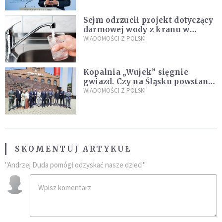
Sejm odrzucił projekt dotyczący
darmowej wody z kranu w
restauracjach
WIADOMOŚCI Z POLSKI
Kopalnia „Wujek” sięgnie
gwiazd. Czy na Śląsku powstanie
„Dolina Krzemowa”?
WIADOMOŚCI Z POLSKI
SKOMENTUJ ARTYKUŁ
"Andrzej Duda pomógł odzyskać nasze dzieci"