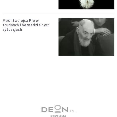
Modlitwa ojca Pio w
trudnych i beznadziejnych
sytuacjach