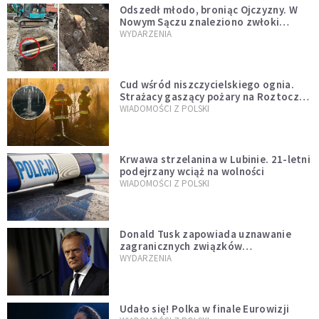
Odszedł młodo, broniąc Ojczyzny. W
Nowym Sączu znaleziono zwłoki
mężczyzny z czasów potopu
WYDARZENIA
szwedzkiego
Cud wśród niszczycielskiego ognia.
Strażacy gaszący pożary na Roztoczu
opublikowali niezwykłe zdjęcie
WIADOMOŚCI Z POLSKI
Krwawa strzelanina w Lubinie. 21-letni
podejrzany wciąż na wolności
WIADOMOŚCI Z POLSKI
Donald Tusk zapowiada uznawanie
zagranicznych związków
jednopłciowych. "Państwo oblało ten
WYDARZENIA
test"
Udało się! Polka w finale Eurowizji