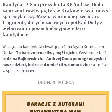
Kandydat PiS na prezydenta RP Andrzej Duda
zaprezentował w piątek w Krakowie swój nowy
spot wyborczy. Można w nim obejrzeć m.in.
fragmenty dotychczasowych spotkań Dudy z
wyborcami i posłuchać wypowiedzi o
kandydacie.
W nagraniu kandydata chwali jego żona Agata Kornhauser-
Duda: -
To bardzo troskliwy mąż i ojciec
. Występuje także
rodzina Bajkowskich. - Andrzej Duda pomógł odzyskać
nasze dzieci, które sąd umieścił w domu dziecka
- mówi
w spocie ich ojciec.
DEON.PL POLECA