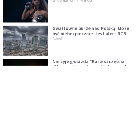
WIADOMOŚCI Z POLSKI
Gwałtowne burze nad Polską. Może
być niebezpiecznie. Jest alert RCB
ŚWIAT
Nie żyje gwiazda "Barw szczęścia".
"Mam nadzieję, że spotkała się już z
Bogiem, którego tak bardzo kochała"
WYDARZENIA