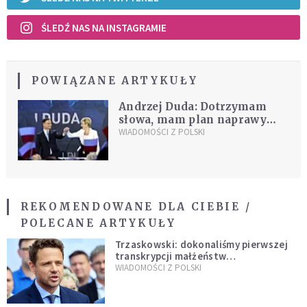
ŚLEDŹ NAS NA INSTAGRAMIE
POWIĄZANE ARTYKUŁY
Andrzej Duda: Dotrzymam
słowa, mam plan naprawy
Polski
WIADOMOŚCI Z POLSKI
REKOMENDOWANE DLA CIEBIE /
POLECANE ARTYKUŁY
Trzaskowski: dokonaliśmy pierwszej
transkrypcji małżeństw
jednopłciowych. “Tak jak
WIADOMOŚCI Z POLSKI
zapowiadałem, bez zwłoki,
natychmiast”