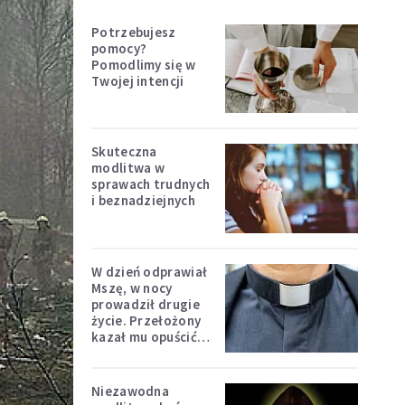
Potrzebujesz
pomocy?
Pomodlimy się w
Twojej intencji
Skuteczna
modlitwa w
sprawach trudnych
i beznadziejnych
W dzień odprawiał
Mszę, w nocy
prowadził drugie
życie. Przełożony
kazał mu opuścić
zakon
Niezawodna