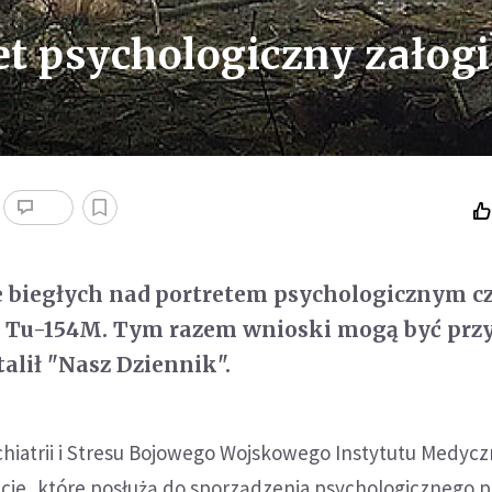
et psychologiczny załogi
ce biegłych nad portretem psychologicznym 
u Tu-154M. Tym razem wnioski mogą być prz
talił "Nasz Dziennik".
ychiatrii i Stresu Bojowego Wojskowego Instytutu Medyc
cje, które posłużą do sporządzenia psychologicznego p