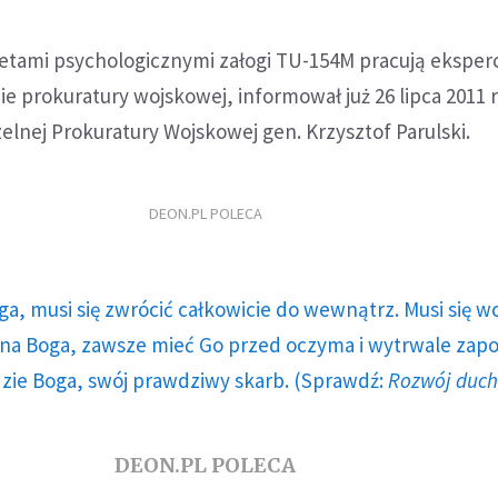
retami psychologicznymi załogi TU-154M pracują eksperc
nie prokuratury wojskowej, informował już 26 lipca 2011 
lnej Prokuratury Wojskowej gen. Krzysztof Parulski.
DEON.PL POLECA
ga, musi się zwrócić całkowicie do wewnątrz. Musi się w
a Boga, zawsze mieć Go przed oczyma i wytrwale zap
dzie Boga, swój prawdziwy skarb. (Sprawdź:
Rozwój duc
DEON.PL POLECA