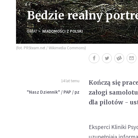
Będzie realny portr
ŚWIAT
WIADOMOŚCI Z POLSKI
(fot. PRSteam.net / Wikimedia Commons)
14 lat temu
Kończą się pra
załogi samolot
"Nasz Dziennik" / PAP / pz
dla pilotów - us
Eksperci Kliniki Ps
uzupełniają informa