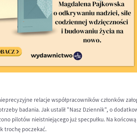
ć nieprecyzyjne relacje współpracowników członków załog
trzeby badania. Jak ustalił "Nasz Dziennik", o dodatko
zono pilotów nieistniejącego już specpułku. Na końcow
ak trochę poczekać.