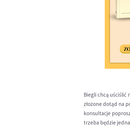
Biegli chcą uściśli
złożone dotąd na po
konsultacje popros
trzeba będzie jedn