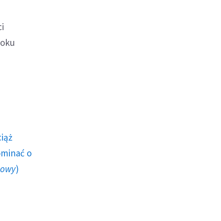
i
roku
ciąż
ominać o
howy
)