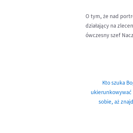
O tym, że nad port
działający na zlece
ówczesny szef Nacze
Kto szuka Bo
ukierunkowywać n
sobie, aż znaj