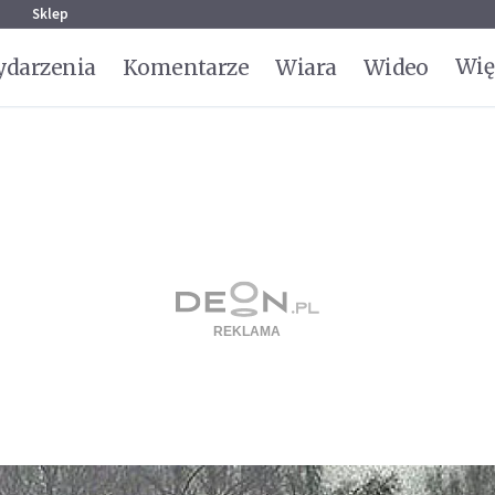
g
Sklep
Wię
darzenia
Komentarze
Wiara
Wideo