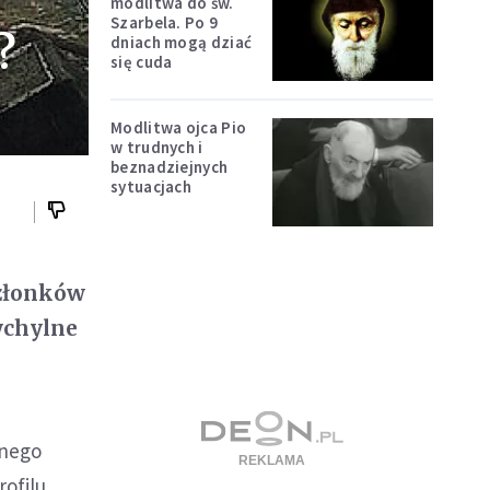
modlitwa do św.
Szarbela. Po 9
?
dniach mogą dziać
się cuda
Modlitwa ojca Pio
w trudnych i
beznadziejnych
sytuacjach
członków
ychylne
znego
rofilu