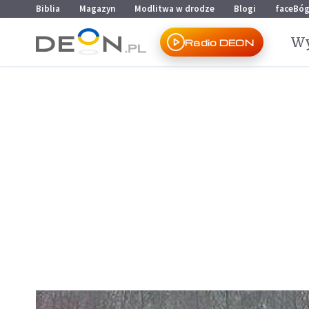
Przejdź do menu głównego
Przejdź do treści
Biblia
Magazyn
Modlitwa w drodze
Blogi
faceBó
Wy
Radio DEON