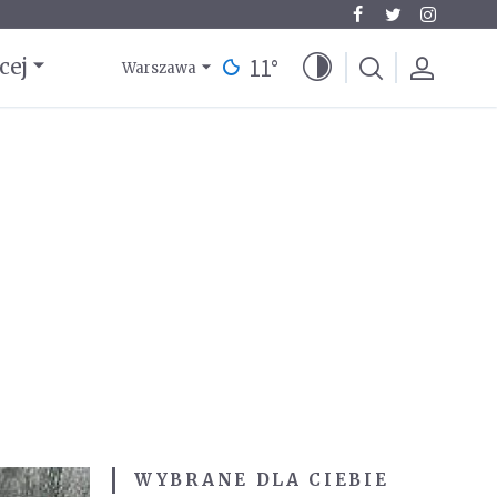
11
°
cej
Warszawa
WYBRANE DLA CIEBIE