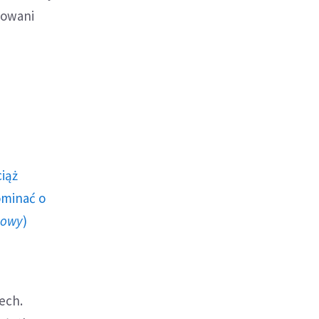
sowani
c
ciąż
ominać o
howy
)
ech.