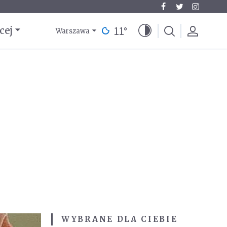
11
°
cej
Warszawa
WYBRANE DLA CIEBIE