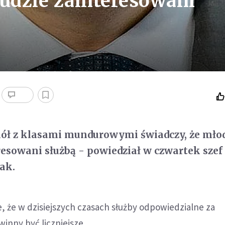
ludzie zainteresowani
kół z klasami mundurowymi świadczy, że mło
eresowani służbą - powiedział w czwartek sz
ak.
, że w dzisiejszych czasach służby odpowiedzialne za
inny być liczniejsze.