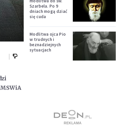
modlitwa do św.
Szarbela. Po 9
dniach mogą dziać
się cuda
Modlitwa ojca Pio
w trudnych i
beznadziejnych
sytuacjach
dzi
ef MSWiA