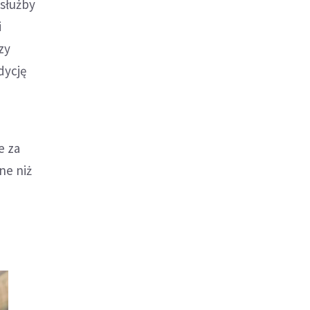
 służby
i
zy
dycję
e za
ne niż