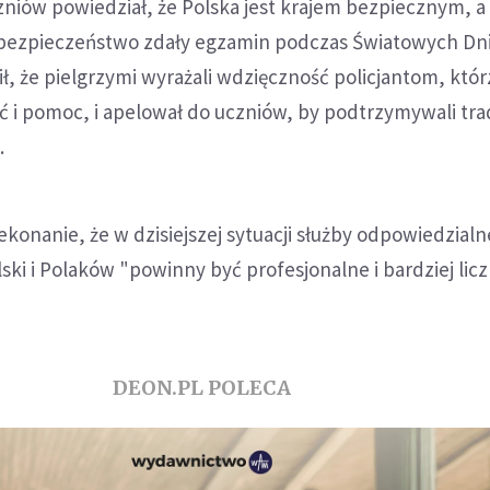
zniów powiedział, że Polska jest krajem bezpiecznym, a
bezpieczeństwo zdały egzamin podczas Światowych Dn
ił, że pielgrzymi wyrażali wdzięczność policjantom, któr
ć i pomoc, i apelował do uczniów, by podtrzymywali tra
.
ekonanie, że w dzisiejszej sytuacji służby odpowiedzialn
ki i Polaków "powinny być profesjonalne i bardziej licz
DEON.PL POLECA