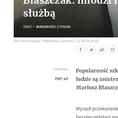
Błaszczak: młodzi 
służbą
ŚWIAT
WIADOMOŚCI Z POLSKI
(fot. Adrian Grycuk / Wikimedia Commons / CC BY-SA 3.0 pl)
9 lat temu
Popularność sz
ludzie są zaint
PAP/ ed
Mariusz Błaszcz
Wyraził przekonanie
bezpieczeństwo pow