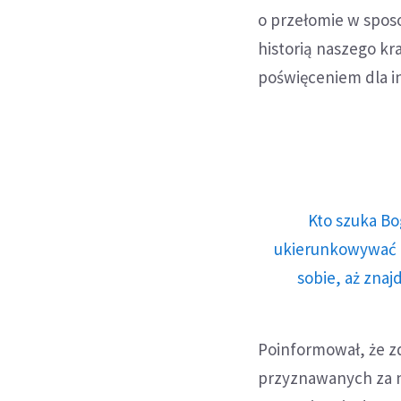
o przełomie w sposo
historią naszego kr
poświęceniem dla in
Kto szuka Bo
ukierunkowywać n
sobie, aż znaj
Poinformował, że zd
przyznawanych za n