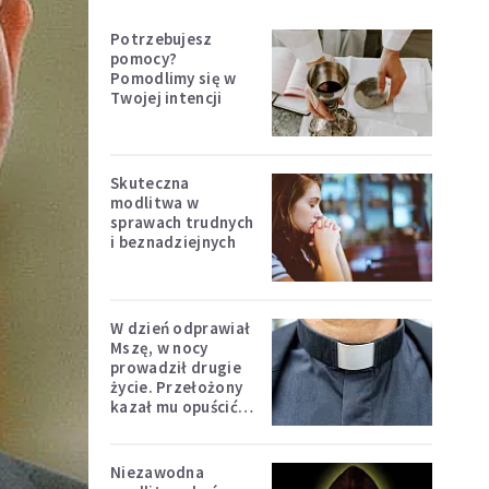
Potrzebujesz
pomocy?
Pomodlimy się w
Twojej intencji
Skuteczna
modlitwa w
sprawach trudnych
i beznadziejnych
W dzień odprawiał
Mszę, w nocy
prowadził drugie
życie. Przełożony
kazał mu opuścić
zakon
Niezawodna