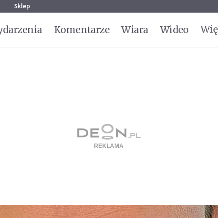
g
Sklep
Wię
darzenia
Komentarze
Wiara
Wideo