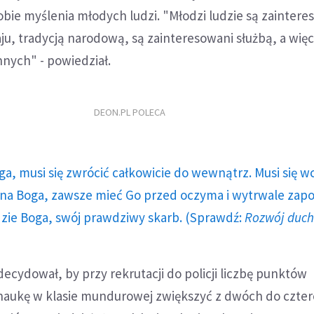
bie myślenia młodych ludzi. "Młodzi ludzie są zaintere
aju, tradycją narodową, są zainteresowani służbą, a wię
nych" - powiedział.
DEON.PL POLECA
ga, musi się zwrócić całkowicie do wewnątrz. Musi się w
a Boga, zawsze mieć Go przed oczyma i wytrwale zap
dzie Boga, swój prawdziwy skarb. (Sprawdź:
Rozwój duc
ecydował, by przy rekrutacji do policji liczbę punktów
aukę w klasie mundurowej zwiększyć z dwóch do czter