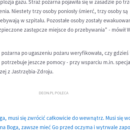
ozja gazu. Straż pożarna pojawiła się w zasadzie po tr
nia. Niestety trzy osoby poniosły śmierć, trzy osoby są
bywają w szpitalu. Pozostałe osoby zostały ewakuowan
ezpieczone zastępcze miejsce do przebywania" - mówił 
ż pożarna po ugaszeniu pożaru weryfikowała, czy gdzieś
 potrzebuje jeszcze pomocy - przy wsparciu m.in. specja
j z Jastrzębia-Zdroju.
DEON.PL POLECA
ga, musi się zwrócić całkowicie do wewnątrz. Musi się w
a Boga, zawsze mieć Go przed oczyma i wytrwale zap