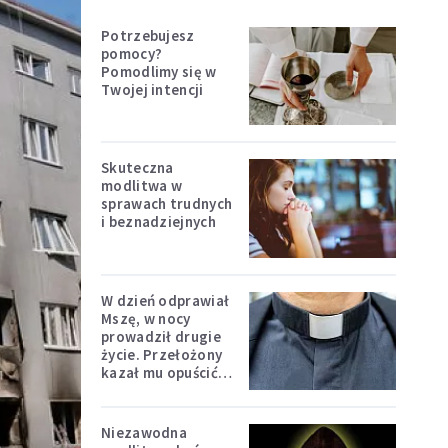
Potrzebujesz
pomocy?
Pomodlimy się w
Twojej intencji
Skuteczna
modlitwa w
sprawach trudnych
i beznadziejnych
W dzień odprawiał
Mszę, w nocy
prowadził drugie
życie. Przełożony
kazał mu opuścić
zakon
Niezawodna