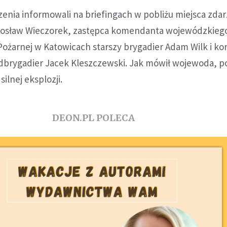
enia informowali na briefingach w pobliżu miejsca zdar
arosław Wieczorek, zastępca komendanta wojewódzkieg
Pożarnej w Katowicach starszy brygadier Adam Wilk i 
brygadier Jacek Kleszczewski. Jak mówił wojewoda, p
silnej eksplozji.
DEON.PL POLECA