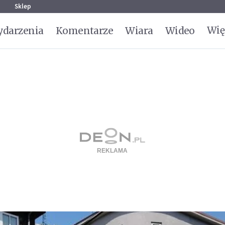
g
Sklep
Wię
darzenia
Komentarze
Wiara
Wideo