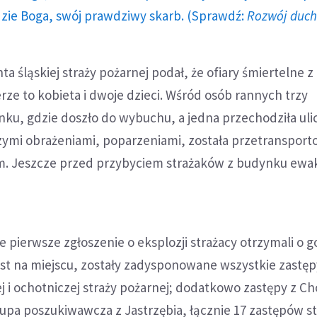
dzie Boga, swój prawdziwy skarb. (Sprawdź:
Rozwój duc
 śląskiej straży pożarnej podał, że ofiary śmiertelne z
rze to kobieta i dwoje dzieci. Wśród osób rannych trzy
ku, gdzie doszło do wybuchu, a jedna przechodziła uli
zymi obrażeniami, poparzeniami, została przetranspor
m. Jeszcze przed przybyciem strażaków z budynku ew
e pierwsze zgłoszenie o eksplozji strażacy otrzymali o go
st na miejscu, zostały zadysponowane wszystkie zastęp
 i ochotniczej straży pożarnej; dodatkowo zastępy z C
rupa poszukiwawcza z Jastrzębia, łącznie 17 zastępów s