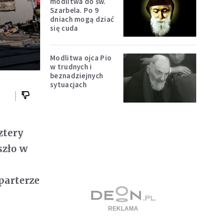
modlitwa do św.
Szarbela. Po 9
dniach mogą dziać
się cuda
Modlitwa ojca Pio
w trudnych i
beznadziejnych
sytuacjach
ztery
szło w
parterze