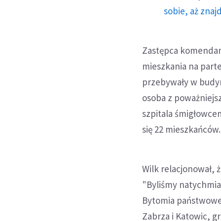
sobie, aż znaj
Zastępca komendanta
mieszkania na parte
przebywały w budyn
osoba z poważniejs
szpitala śmigłowce
się 22 mieszkańców.
Wilk relacjonował, ż
"Byliśmy natychmia
Bytomia państwowej
Zabrza i Katowic, g