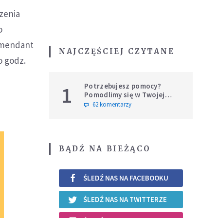
zenia
o
komendant
NAJCZĘŚCIEJ CZYTANE
o godz.
Potrzebujesz pomocy?
1
Pomodlimy się w Twojej
intencji
62 komentarzy
BĄDŹ NA BIEŻĄCO
ŚLEDŹ NAS NA FACEBOOKU
ŚLEDŹ NAS NA TWITTERZE