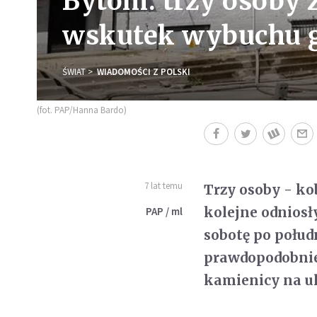
Bytom: trzy osoby z
wskutek wybuchu 
ŚWIAT
WIADOMOŚCI Z POLSKI
(fot. PAP/Hanna Bardo)
7 lat temu
Trzy osoby - kob
kolejne odniosł
PAP / ml
sobotę po połud
prawdopodobnie 
kamienicy na ul