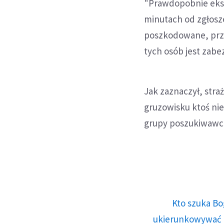
"Prawdopobnie ekspl
minutach od zgłosze
poszkodowane, prze
tych osób jest zab
Jak zaznaczył, stra
gruzowisku ktoś nie
grupy poszukiwawcze
Kto szuka Bo
ukierunkowywać n