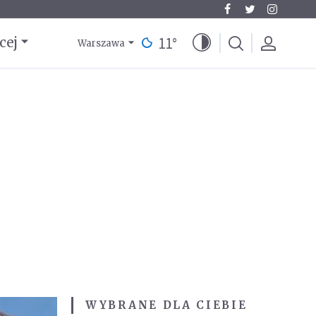
11
°
cej
Warszawa
WYBRANE DLA CIEBIE