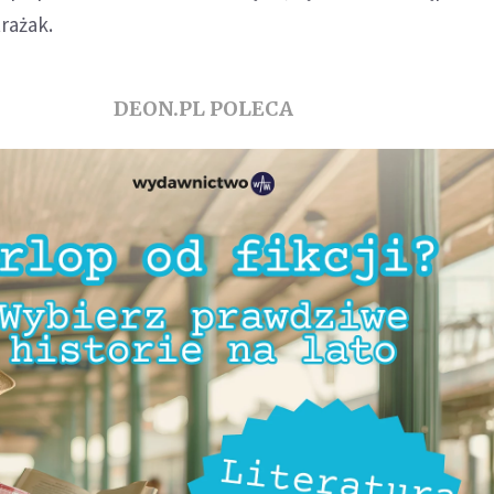
trażak.
DEON.PL POLECA