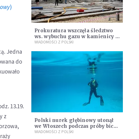
howy
)
Prokuratura wszczęła śledztwo
ws. wybuchu gazu w kamienicy w
Bytomiu
WIADOMOŚCI Z POLSKI
cą. Jedna
towana do
akuowało
dz. 13.19.
y z
Polski nurek głębinowy utonął
horzowa,
we Włoszech podczas próby bicia
rekordu
WIADOMOŚCI Z POLSKI
traży