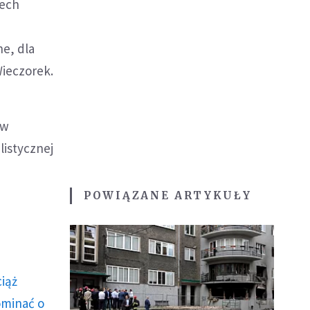
zech
e, dla
Wieczorek.
 w
listycznej
POWIĄZANE ARTYKUŁY
ciąż
ominać o