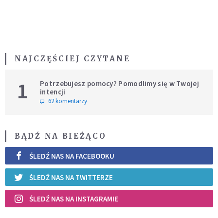
NAJCZĘŚCIEJ CZYTANE
1
Potrzebujesz pomocy? Pomodlimy się w Twojej
intencji
62 komentarzy
BĄDŹ NA BIEŻĄCO
ŚLEDŹ NAS NA FACEBOOKU
ŚLEDŹ NAS NA TWITTERZE
ŚLEDŹ NAS NA INSTAGRAMIE