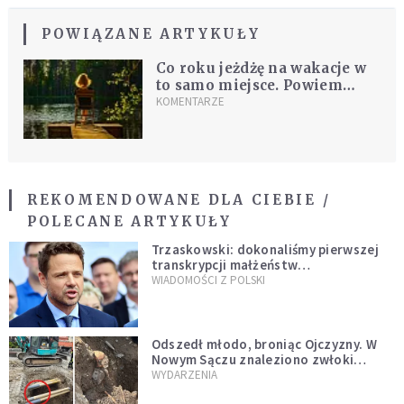
POWIĄZANE ARTYKUŁY
Co roku jeżdżę na wakacje w
to samo miejsce. Powiem
wam, dlaczego
KOMENTARZE
REKOMENDOWANE DLA CIEBIE /
POLECANE ARTYKUŁY
Trzaskowski: dokonaliśmy pierwszej
transkrypcji małżeństw
jednopłciowych. “Tak jak
WIADOMOŚCI Z POLSKI
zapowiadałem, bez zwłoki,
natychmiast”
Odszedł młodo, broniąc Ojczyzny. W
Nowym Sączu znaleziono zwłoki
mężczyzny z czasów potopu
WYDARZENIA
szwedzkiego