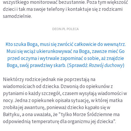
wszystkiego monitorować bezustannie. Poza tym większość
dzieci i tak ma swoje telefony i kontaktuje się z rodzicami
samodzielnie.
DEON.PL POLECA
Kto szuka Boga, musi się zwrócić całkowicie do wewnątrz.
Musi się wciąż ukierunkowywać na Boga, zawsze mieć Go
przed oczyma i wytrwale zapominać o sobie, aż znajdzie
Boga, swój prawdziwy skarb. (Sprawdź:
Rozwój duchowy
)
Niektórzy rodzice jednak nie poprzestają na
wiadomościach od dziecka. Dzwonią do opiekunów z
pytaniami o każdy szczegół, czasem wysyłają wiadomości w
nocy. Jedna z opiekunek opisała sytuację, w której matka
zrobiła jej awanturę, ponieważ dziecko kąpało się w
Bałtyku, a ona uważała, że "tylko Morze Śródziemne ma
odpowiednią temperaturę dla organizmu jej dziecka".