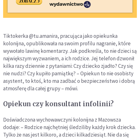
Tiktokerka @tu.amanira, pracująca jako opiekunka
kolonijna, opublikowała na swoim profilu nagranie, które
wywołało lawinę komentarzy. Jak podkreśla, to nie dzieci są
największym wyzwaniem, a ich rodzice. Jej telefon dzwonił
kilka razy dziennie z pytaniami: Czy dziecko zjadło? Czy się
nie nudzi? Czy kupiło pamiątkę? – Opiekun to nie osobisty
asystent, to ktoś, kto ma zadbać o bezpieczeństwo i dobrą
atmosferę dla całej grupy – mówi.
Opiekun czy konsultant infolinii?
Doświadczona wychowawczyni kolonijna z Mazowsza
dodaje: – Rodzice najchętniej śledziliby każdy krok dziecka.
Tylko że nas jest kilkoro, a dzieci kilkadziesiąt. Nie da się