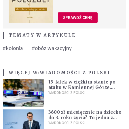
SPRAWDŹ CENĘ
TEMATY W ARTYKULE
#kolonia
#obóz wakacyjny
WIĘCEJ W:
WIADOMOŚCI Z POLSKI
15-latek w ciężkim stanie po
ataku w Kamiennej Górze.
Policja zatrzymała dwóch
WIADOMOŚCI Z POLSKI
nastolatków
3600 zł miesięcznie na dziecko
do 3. roku życia? To jedna z
propozycji programu "Rozwój
WIADOMOŚCI Z POLSKI
Plus"