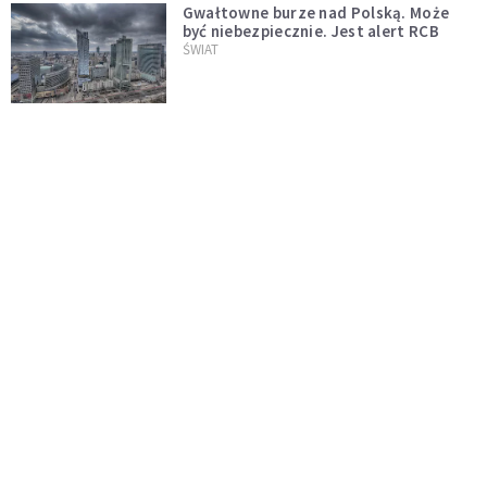
Gwałtowne burze nad Polską. Może
być niebezpiecznie. Jest alert RCB
ŚWIAT
Nie żyje gwiazda "Barw szczęścia".
"Mam nadzieję, że spotkała się już z
Bogiem, którego tak bardzo kochała"
WYDARZENIA