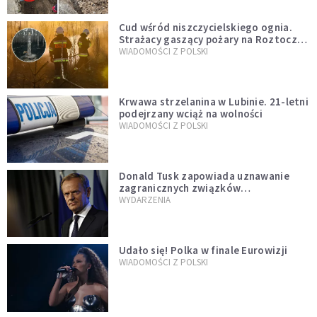
Cud wśród niszczycielskiego ognia.
Strażacy gaszący pożary na Roztoczu
opublikowali niezwykłe zdjęcie
WIADOMOŚCI Z POLSKI
Krwawa strzelanina w Lubinie. 21-letni
podejrzany wciąż na wolności
WIADOMOŚCI Z POLSKI
Donald Tusk zapowiada uznawanie
zagranicznych związków
jednopłciowych. "Państwo oblało ten
WYDARZENIA
test"
Udało się! Polka w finale Eurowizji
WIADOMOŚCI Z POLSKI