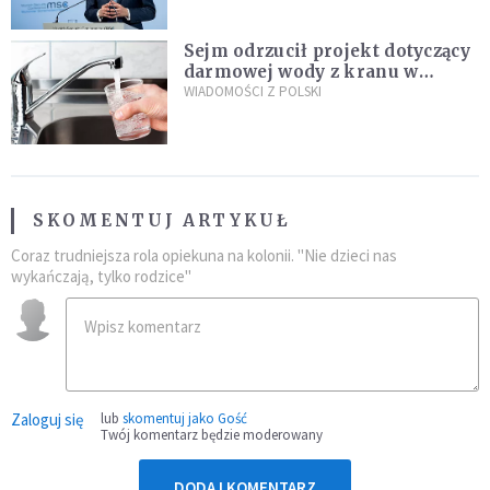
Sejm odrzucił projekt dotyczący
darmowej wody z kranu w
restauracjach
WIADOMOŚCI Z POLSKI
SKOMENTUJ ARTYKUŁ
Coraz trudniejsza rola opiekuna na kolonii. "Nie dzieci nas
wykańczają, tylko rodzice"
Zaloguj się
lub
skomentuj jako Gość
Twój komentarz będzie moderowany
DODAJ KOMENTARZ