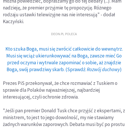
można powiedzieć, dopraszamy go do tej debaty (...). Mam
nadzieję, że premier przyjmie tę propozycję. Różnego
rodzaju ustawki telewizyjne nas nie interesują" - dodał
Kaczyński.
DEON.PL POLECA
Kto szuka Boga, musi się zwrócić całkowicie do wewnątrz.
Musi się wciąż ukierunkowywać na Boga, zawsze mieć Go
przed oczyma i wytrwale zapominać o sobie, aż znajdzie
Boga, swój prawdziwy skarb. (Sprawdź:
Rozwój duchowy
)
Prezes PiS przekonywał, że chce rozmawiać z Tuskiem o
sprawie dla Polaków najważniejszej, najbardziej
interesującej, czyli ochronie zdrowia.
"Jeśli pan premier Donald Tusk chce przyjść z ekspertami, z
ministrem, to jest to jego dowolność, my nie stawiamy
żadnych warunków zaporowych. Debata musi być po prostu