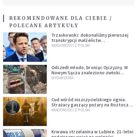
REKOMENDOWANE DLA CIEBIE /
POLECANE ARTYKUŁY
Trzaskowski: dokonaliśmy pierwszej
transkrypcji małżeństw
jednopłciowych. “Tak jak
WIADOMOŚCI Z POLSKI
zapowiadałem, bez zwłoki,
natychmiast”
Odszedł młodo, broniąc Ojczyzny. W
Nowym Sączu znaleziono zwłoki
mężczyzny z czasów potopu
WYDARZENIA
szwedzkiego
Cud wśród niszczycielskiego ognia.
Strażacy gaszący pożary na Roztoczu
opublikowali niezwykłe zdjęcie
WIADOMOŚCI Z POLSKI
Krwawa strzelanina w Lubinie. 21-letni
podejrzany wciąż na wolności