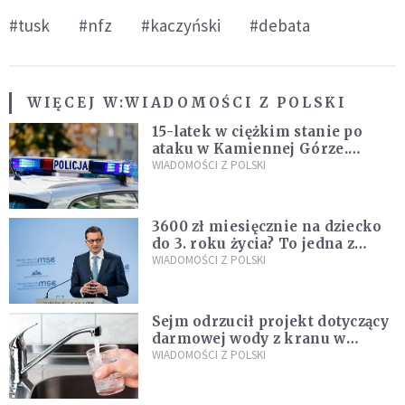
#tusk
#nfz
#kaczyński
#debata
WIĘCEJ W:
WIADOMOŚCI Z POLSKI
15-latek w ciężkim stanie po
ataku w Kamiennej Górze.
Policja zatrzymała dwóch
WIADOMOŚCI Z POLSKI
nastolatków
3600 zł miesięcznie na dziecko
do 3. roku życia? To jedna z
propozycji programu "Rozwój
WIADOMOŚCI Z POLSKI
Plus"
Sejm odrzucił projekt dotyczący
darmowej wody z kranu w
restauracjach
WIADOMOŚCI Z POLSKI