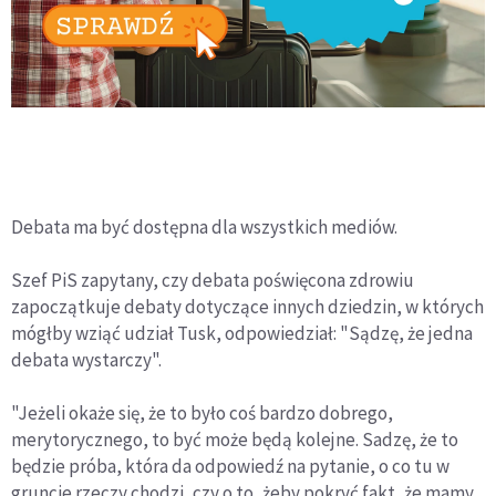
Debata ma być dostępna dla wszystkich mediów.
Szef PiS zapytany, czy debata poświęcona zdrowiu
zapoczątkuje debaty dotyczące innych dziedzin, w których
mógłby wziąć udział Tusk, odpowiedział: "Sądzę, że jedna
debata wystarczy".
"Jeżeli okaże się, że to było coś bardzo dobrego,
merytorycznego, to być może będą kolejne. Sadzę, że to
będzie próba, która da odpowiedź na pytanie, o co tu w
gruncie rzeczy chodzi, czy o to, żeby pokryć fakt, że mamy