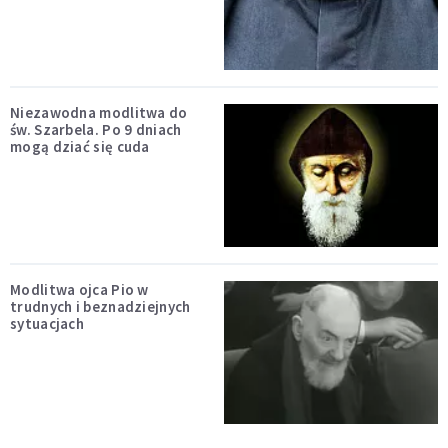
Niezawodna modlitwa do
św. Szarbela. Po 9 dniach
mogą dziać się cuda
Modlitwa ojca Pio w
trudnych i beznadziejnych
sytuacjach