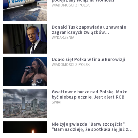
WIADOMOŚCI Z POLSKI
Donald Tusk zapowiada uznawanie
zagranicznych związków
jednopłciowych. "Państwo oblało ten
WYDARZENIA
test"
Udało się! Polka w finale Eurowizji
WIADOMOŚCI Z POLSKI
Gwałtowne burze nad Polską. Może
być niebezpiecznie. Jest alert RCB
ŚWIAT
Nie żyje gwiazda "Barw szczęścia".
"Mam nadzieję, że spotkała się już z
Bogiem, którego tak bardzo kochała"
WYDARZENIA