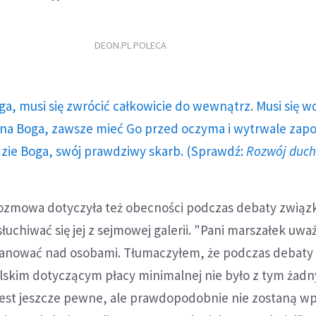
DEON.PL POLECA
ga, musi się zwrócić całkowicie do wewnątrz. Musi się w
a Boga, zawsze mieć Go przed oczyma i wytrwale zap
dzie Boga, swój prawdziwy skarb. (Sprawdź:
Rozwój duc
 rozmowa dotyczyła też obecności podczas debaty zwią
łuchiwać się jej z sejmowej galerii. "Pani marszałek uważ
panować nad osobami. Tłumaczyłem, że podczas debaty
skim dotyczącym płacy minimalnej nie było z tym żad
jest jeszcze pewne, ale prawdopodobnie nie zostaną wp