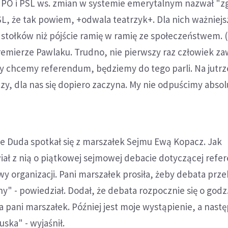
PO i PSL ws. zmian w systemie emerytalnym nazwał "z
, że tak powiem, +odwala teatrzyk+. Dla nich ważniejsz
stołków niż pójście ramię w ramię ze społeczeństwem. (.
emierze Pawlaku. Trudno, nie pierwszy raz człowiek za
My chcemy referendum, będziemy do tego parli. Na jutr
czy, dla nas się dopiero zaczyna. My nie odpuścimy absol
e Duda spotkał się z marszałek Sejmu Ewą Kopacz. Jak
iał z nią o piątkowej sejmowej debacie dotyczącej ref
 organizacji. Pani marszałek prosiła, żeby debata prze
" - powiedział. Dodał, że debata rozpocznie się o godz
 pani marszałek. Później jest moje wystąpienie, a nast
ska" - wyjaśnił.