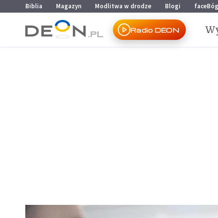
Przejdź do menu głównego
Przejdź do treści
Biblia
Magazyn
Modlitwa w drodze
Blogi
faceBó
Wy
Radio DEON