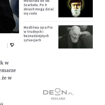
modlitwa do św.
Szarbela. Po 9
dniach mogą dziać
się cuda
Modlitwa ojca Pio
w trudnych i
beznadziejnych
sytuacjach
ek w
demarze
 że w
ak