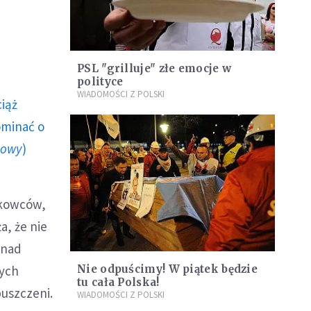
PSL "grilluje" złe emocje w
polityce
WIADOMOŚCI Z POLSKI
ciąż
ominać o
howy
)
zkowców,
a, że nie
 nad
nych
Nie odpuścimy! W piątek będzie
tu cała Polska!
uszczeni.
WIADOMOŚCI Z POLSKI