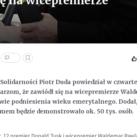
ę na wicepremierze
Solidarności Piotr Duda powiedział w czwart
arzom, że zawiódł się na wicepremierze Wal
ie podniesienia wieku emerytalnego. Dodał,
jmem będzie demonstrowało ok. 50 tys. osób.
. 12 premier Donald Tusk i wicepremier Waldemar Pawl