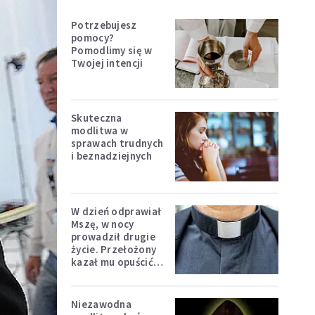
Potrzebujesz
pomocy?
Pomodlimy się w
Twojej intencji
Skuteczna
modlitwa w
sprawach trudnych
i beznadziejnych
W dzień odprawiał
Mszę, w nocy
prowadził drugie
życie. Przełożony
kazał mu opuścić
zakon
Niezawodna