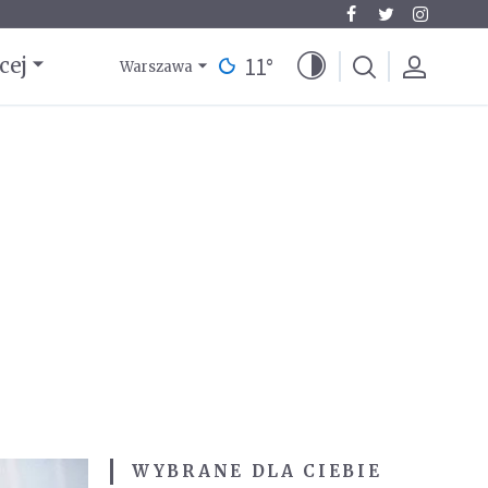
11
°
cej
Warszawa
WYBRANE DLA CIEBIE