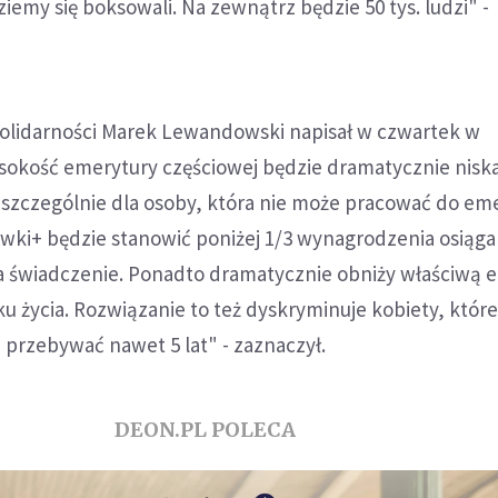
ziemy się boksowali. Na zewnątrz będzie 50 tys. ludzi" -
olidarności Marek Lewandowski napisał w czwartek w
okość emerytury częściowej będzie dramatycznie niska i
 szczególnie dla osoby, która nie może pracować do eme
wki+ będzie stanowić poniżej 1/3 wynagrodzenia osiąg
a świadczenie. Ponadto dramatycznie obniży właściwą 
oku życia. Rozwiązanie to też dyskryminuje kobiety, któr
przebywać nawet 5 lat" - zaznaczył.
DEON.PL POLECA