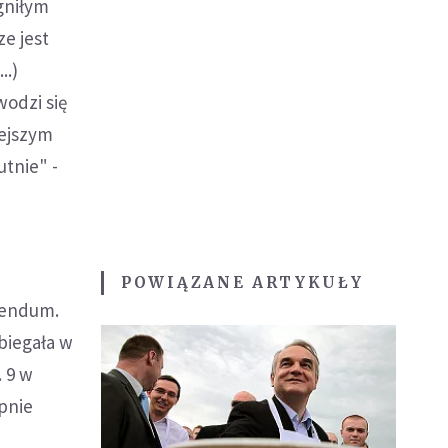
gniłym
e jest
..)
wodzi się
zejszym
utnie" -
POWIĄZANE ARTYKUŁY
erendum.
biegała w
. 9 w
ępnie