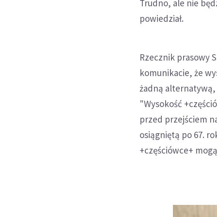
Trudno, ale nie będ
powiedział.
Rzecznik prasowy S
komunikacie, że wys
żadną alternatywą,
"Wysokość +częśció
przed przejściem n
osiągniętą po 67. r
+częściówce+ mogą 