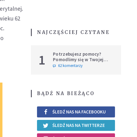
erytalnej.
wieku 62
c.
NAJCZĘŚCIEJ CZYTANE
 o
Potrzebujesz pomocy?
1
Pomodlimy się w Twojej
intencji
62 komentarzy
BĄDŹ NA BIEŻĄCO
ŚLEDŹ NAS NA FACEBOOKU
ŚLEDŹ NAS NA TWITTERZE