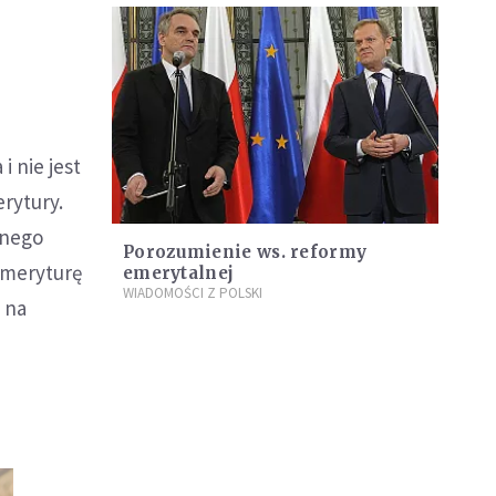
 nie jest
rytury.
anego
Porozumienie ws. reformy
emeryturę
emerytalnej
WIADOMOŚCI Z POLSKI
e na