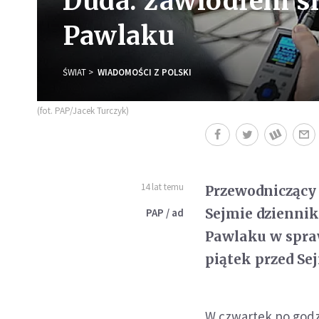
Duda: zawiodłem si
Pawlaku
ŚWIAT
WIADOMOŚCI Z POLSKI
(fot. PAP/Jacek Turczyk)
14 lat temu
Przewodniczący 
Sejmie dziennik
PAP / ad
Pawlaku w spraw
piątek przed Se
W czwartek po godz