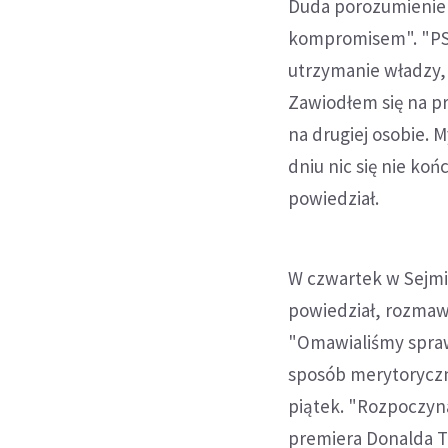
Duda porozumienie 
kompromisem". "PSL
utrzymanie władzy, 
Zawiodłem się na pr
na drugiej osobie. 
dniu nic się nie koń
powiedział.
W czwartek w Sejmi
powiedział, rozmaw
"Omawialiśmy sprawy
sposób merytoryczny
piątek. "Rozpoczyna
premiera Donalda Tu