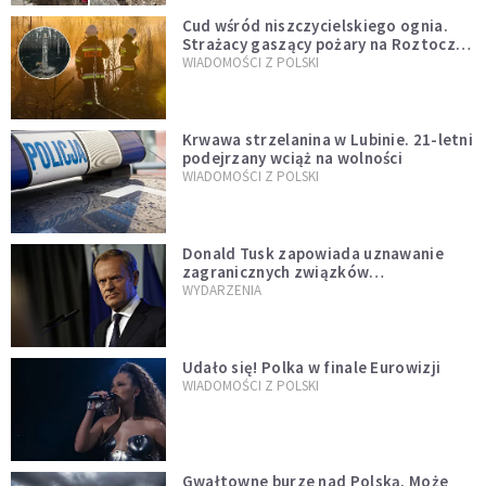
Cud wśród niszczycielskiego ognia.
Strażacy gaszący pożary na Roztoczu
opublikowali niezwykłe zdjęcie
WIADOMOŚCI Z POLSKI
Krwawa strzelanina w Lubinie. 21-letni
podejrzany wciąż na wolności
WIADOMOŚCI Z POLSKI
Donald Tusk zapowiada uznawanie
zagranicznych związków
jednopłciowych. "Państwo oblało ten
WYDARZENIA
test"
Udało się! Polka w finale Eurowizji
WIADOMOŚCI Z POLSKI
Gwałtowne burze nad Polską. Może