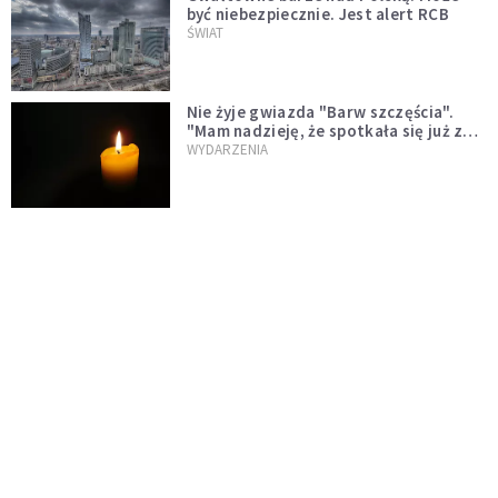
być niebezpiecznie. Jest alert RCB
ŚWIAT
Nie żyje gwiazda "Barw szczęścia".
"Mam nadzieję, że spotkała się już z
Bogiem, którego tak bardzo kochała"
WYDARZENIA