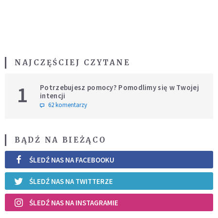
NAJCZĘŚCIEJ CZYTANE
1
Potrzebujesz pomocy? Pomodlimy się w Twojej
intencji
62 komentarzy
BĄDŹ NA BIEŻĄCO
ŚLEDŹ NAS NA FACEBOOKU
ŚLEDŹ NAS NA TWITTERZE
ŚLEDŹ NAS NA INSTAGRAMIE