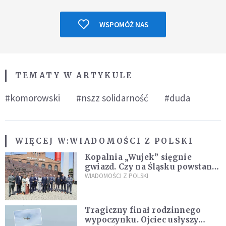
WSPOMÓŻ NAS
TEMATY W ARTYKULE
#komorowski
#nszz solidarność
#duda
WIĘCEJ W:
WIADOMOŚCI Z POLSKI
Kopalnia „Wujek” sięgnie
gwiazd. Czy na Śląsku powstanie
„Dolina Krzemowa”?
WIADOMOŚCI Z POLSKI
Tragiczny finał rodzinnego
wypoczynku. Ojciec usłyszy