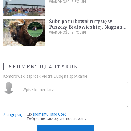
zarzuty
WIADOMOŚCI Z POLSKI
Żubr poturbował turystę w
Puszczy Białowieskiej. Nagranie
daje do myślenia
WIADOMOŚCI Z POLSKI
SKOMENTUJ ARTYKUŁ
Komorowski zaprosił Piotra Dudę na spotkanie
Zaloguj się
lub
skomentuj jako Gość
Twój komentarz będzie moderowany