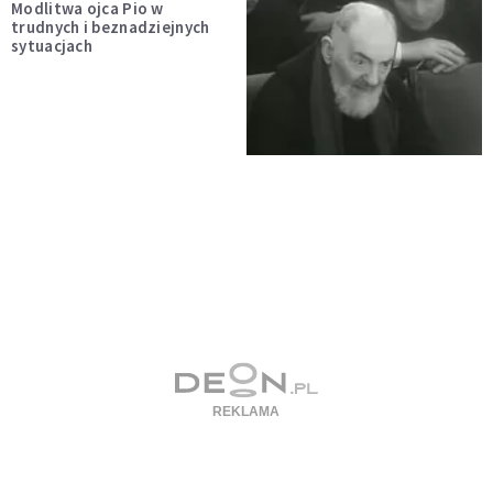
Modlitwa ojca Pio w
trudnych i beznadziejnych
sytuacjach