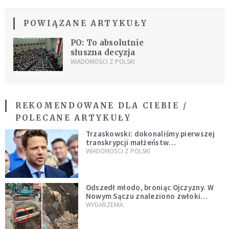
POWIĄZANE ARTYKUŁY
PO: To absolutnie
słuszna decyzja
WIADOMOŚCI Z POLSKI
REKOMENDOWANE DLA CIEBIE /
POLECANE ARTYKUŁY
Trzaskowski: dokonaliśmy pierwszej
transkrypcji małżeństw
jednopłciowych. “Tak jak
WIADOMOŚCI Z POLSKI
zapowiadałem, bez zwłoki,
natychmiast”
Odszedł młodo, broniąc Ojczyzny. W
Nowym Sączu znaleziono zwłoki
mężczyzny z czasów potopu
WYDARZENIA
szwedzkiego