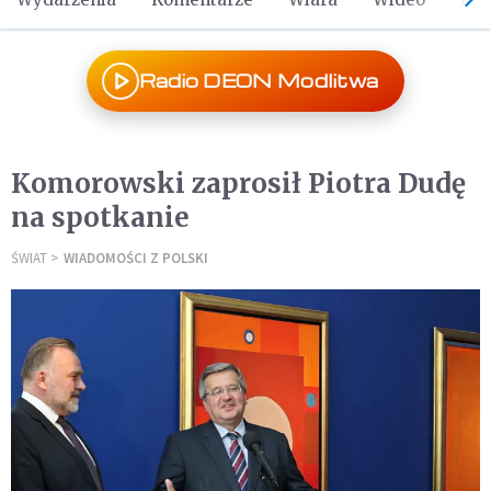
Radio DEON Modlitwa
Komorowski zaprosił Piotra Dudę
na spotkanie
ŚWIAT
WIADOMOŚCI Z POLSKI