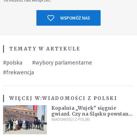
WSPOMÓŻ NAS
TEMATY W ARTYKULE
#polska
#wybory parlamentarne
#frekwencja
WIĘCEJ W:
WIADOMOŚCI Z POLSKI
Kopalnia „Wujek” sięgnie
gwiazd. Czy na Śląsku powstanie
„Dolina Krzemowa”?
WIADOMOŚCI Z POLSKI