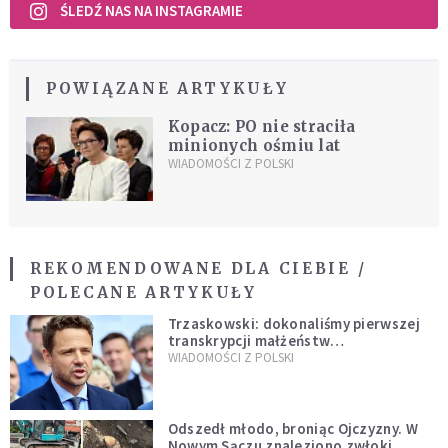
ŚLEDŹ NAS NA INSTAGRAMIE
POWIĄZANE ARTYKUŁY
Kopacz: PO nie straciła
minionych ośmiu lat
WIADOMOŚCI Z POLSKI
REKOMENDOWANE DLA CIEBIE /
POLECANE ARTYKUŁY
Trzaskowski: dokonaliśmy pierwszej
transkrypcji małżeństw
jednopłciowych. “Tak jak
WIADOMOŚCI Z POLSKI
zapowiadałem, bez zwłoki,
natychmiast”
Odszedł młodo, broniąc Ojczyzny. W
Nowym Sączu znaleziono zwłoki