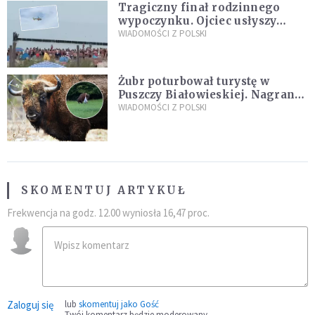
Tragiczny finał rodzinnego
wypoczynku. Ojciec usłyszy
zarzuty
WIADOMOŚCI Z POLSKI
Żubr poturbował turystę w
Puszczy Białowieskiej. Nagranie
daje do myślenia
WIADOMOŚCI Z POLSKI
SKOMENTUJ ARTYKUŁ
Frekwencja na godz. 12.00 wyniosła 16,47 proc.
Zaloguj się
lub
skomentuj jako Gość
Twój komentarz będzie moderowany