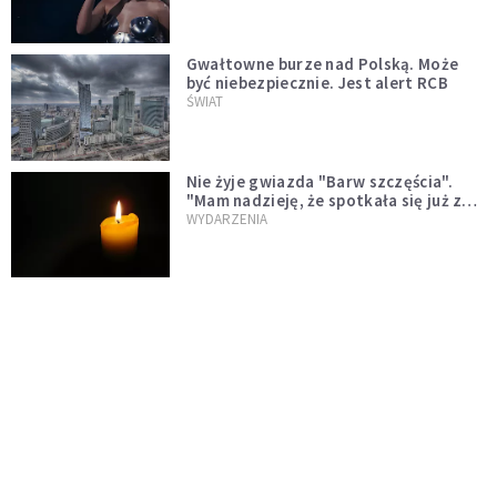
Gwałtowne burze nad Polską. Może
być niebezpiecznie. Jest alert RCB
ŚWIAT
Nie żyje gwiazda "Barw szczęścia".
"Mam nadzieję, że spotkała się już z
Bogiem, którego tak bardzo kochała"
WYDARZENIA