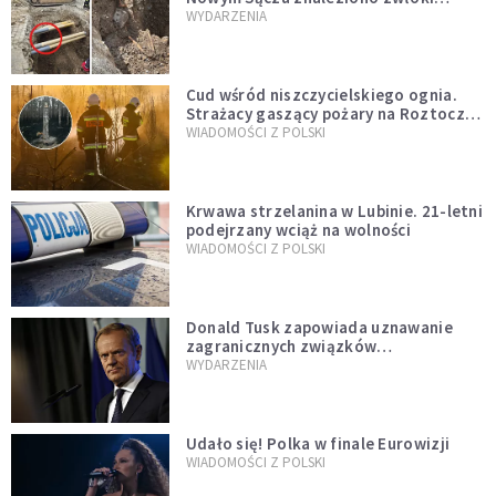
mężczyzny z czasów potopu
WYDARZENIA
szwedzkiego
Cud wśród niszczycielskiego ognia.
Strażacy gaszący pożary na Roztoczu
opublikowali niezwykłe zdjęcie
WIADOMOŚCI Z POLSKI
Krwawa strzelanina w Lubinie. 21-letni
podejrzany wciąż na wolności
WIADOMOŚCI Z POLSKI
Donald Tusk zapowiada uznawanie
zagranicznych związków
jednopłciowych. "Państwo oblało ten
WYDARZENIA
test"
Udało się! Polka w finale Eurowizji
WIADOMOŚCI Z POLSKI