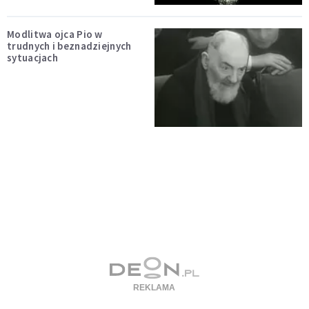
Modlitwa ojca Pio w
trudnych i beznadziejnych
sytuacjach