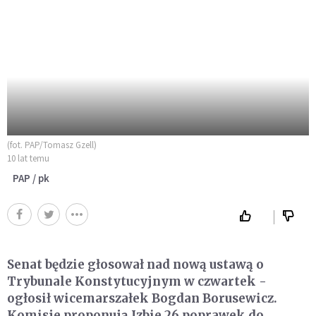
(fot. PAP/Tomasz Gzell)
10 lat temu
PAP / pk
Senat będzie głosował nad nową ustawą o
Trybunale Konstytucyjnym w czwartek -
ogłosił wicemarszałek Bogdan Borusewicz.
Komisje proponują Izbie 26 poprawek do