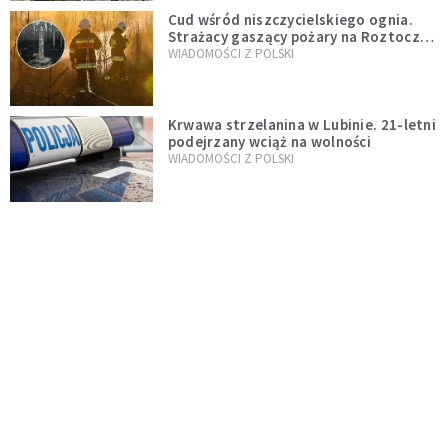
Cud wśród niszczycielskiego ognia.
Strażacy gaszący pożary na Roztoczu
opublikowali niezwykłe zdjęcie
WIADOMOŚCI Z POLSKI
Krwawa strzelanina w Lubinie. 21-letni
podejrzany wciąż na wolności
WIADOMOŚCI Z POLSKI
Donald Tusk zapowiada uznawanie
zagranicznych związków
jednopłciowych. "Państwo oblało ten
WYDARZENIA
test"
Udało się! Polka w finale Eurowizji
WIADOMOŚCI Z POLSKI
Gwałtowne burze nad Polską. Może