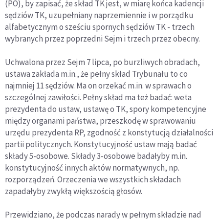
(PO), by zapisać, że skład TK jest, w miarę końca kadencji
sędziów TK, uzupełniany naprzemiennie i w porządku
alfabetycznym o sześciu spornych sędziów TK - trzech
wybranych przez poprzedni Sejm i trzech przez obecny.
Uchwalona przez Sejm 7 lipca, po burzliwych obradach,
ustawa zakłada m.in., że pełny skład Trybunału to co
najmniej 11 sędziów. Ma on orzekać m.in. w sprawach o
szczególnej zawiłości. Pełny skład ma też badać: weta
prezydenta do ustaw, ustawę o TK, spory kompetencyjne
między organami państwa, przeszkodę w sprawowaniu
urzędu prezydenta RP, zgodność z konstytucją działalności
partii politycznych. Konstytucyjność ustaw mają badać
składy 5-osobowe. Składy 3-osobowe badałyby m.in.
konstytucyjność innych aktów normatywnych, np.
rozporządzeń. Orzeczenia we wszystkich składach
zapadałyby zwykłą większością głosów.
Przewidziano, że podczas narady w pełnym składzie nad