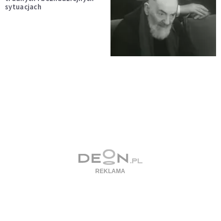
sytuacjach