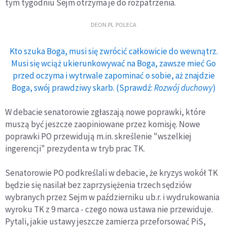
tym tygodniu Sejm otrzyma je do rozpatrzenia.
DEON.PL POLECA
Kto szuka Boga, musi się zwrócić całkowicie do wewnątrz.
Musi się wciąż ukierunkowywać na Boga, zawsze mieć Go
przed oczyma i wytrwale zapominać o sobie, aż znajdzie
Boga, swój prawdziwy skarb. (Sprawdź:
Rozwój duchowy
)
W debacie senatorowie zgłaszają nowe poprawki, które
muszą być jeszcze zaopiniowane przez komisję. Nowe
poprawki PO przewidują m.in. skreślenie "wszelkiej
ingerencji" prezydenta w tryb prac TK.
Senatorowie PO podkreślali w debacie, że kryzys wokół TK
będzie się nasilał bez zaprzysiężenia trzech sędziów
wybranych przez Sejm w październiku ub.r. i wydrukowania
wyroku TK z 9 marca - czego nowa ustawa nie przewiduje.
Pytali, jakie ustawy jeszcze zamierza przeforsować PiS,