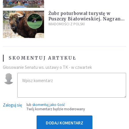
Żubr poturbował turystę w
Puszczy Białowieskiej. Nagranie
daje do myślenia
WIADOMOŚCI Z POLSKI
SKOMENTUJ ARTYKUŁ
Głosowanie Senatu ws. ustawy o TK - w czwartek
Zaloguj się
lub
skomentuj jako Gość
Twój komentarz będzie moderowany
DODAJ KOMENTARZ