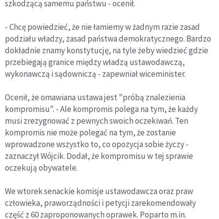
szkodzącą samemu państwu - ocenił.
- Chcę powiedzieć, że nie łamiemy w żadnym razie zasad
podziału władzy, zasad państwa demokratycznego. Bardzo
dokładnie znamy konstytucję, na tyle żeby wiedzieć gdzie
przebiegają granice między władzą ustawodawczą,
wykonawczą i sądowniczą - zapewniał wiceminister.
Ocenił, że omawiana ustawa jest "próbą znalezienia
kompromisu". - Ale kompromis polega na tym, że każdy
musi zrezygnować z pewnych swoich oczekiwań. Ten
kompromis nie może polegać na tym, że zostanie
wprowadzone wszystko to, co opozycja sobie życzy -
zaznaczył Wójcik. Dodał, że kompromisu w tej sprawie
oczekują obywatele.
We wtorek senackie komisje ustawodawcza oraz praw
człowieka, praworządności i petycji zarekomendowały
część z 60 zaproponowanych oprawek. Poparto m.in.