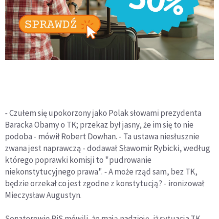
- Czułem się upokorzony jako Polak słowami prezydenta
Baracka Obamy o TK; przekaz był jasny, że im się to nie
podoba - mówił Robert Dowhan. - Ta ustawa niesłusznie
zwana jest naprawczą - dodawał Sławomir Rybicki, według
którego poprawki komisji to "pudrowanie
niekonstytucyjnego prawa". - A może rząd sam, bez TK,
będzie orzekał co jest zgodne z konstytucją? - ironizował
Mieczysław Augustyn.
Senatorowie PiS mówili, że mają nadzieję, iż sytuacja TK