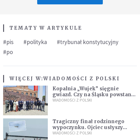
TEMATY W ARTYKULE
#pis
#polityka
#trybunał konstytucyjny
#po
WIĘCEJ W:
WIADOMOŚCI Z POLSKI
Kopalnia „Wujek” sięgnie
gwiazd. Czy na Śląsku powstanie
„Dolina Krzemowa”?
WIADOMOŚCI Z POLSKI
Tragiczny finał rodzinnego
wypoczynku. Ojciec usłyszy
zarzuty
WIADOMOŚCI Z POLSKI