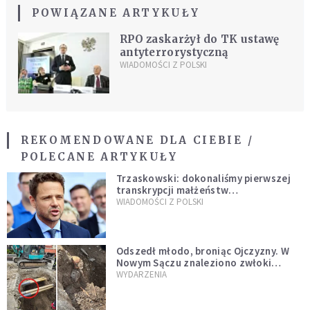
POWIĄZANE ARTYKUŁY
RPO zaskarżył do TK ustawę
antyterrorystyczną
WIADOMOŚCI Z POLSKI
REKOMENDOWANE DLA CIEBIE /
POLECANE ARTYKUŁY
Trzaskowski: dokonaliśmy pierwszej
transkrypcji małżeństw
jednopłciowych. “Tak jak
WIADOMOŚCI Z POLSKI
zapowiadałem, bez zwłoki,
natychmiast”
Odszedł młodo, broniąc Ojczyzny. W
Nowym Sączu znaleziono zwłoki
mężczyzny z czasów potopu
WYDARZENIA
szwedzkiego