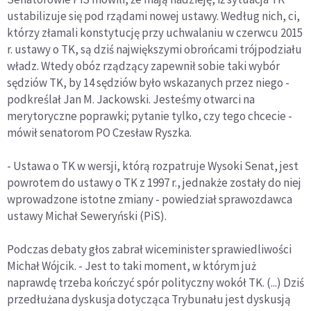
ustabilizuje się pod rządami nowej ustawy. Według nich, ci,
którzy złamali konstytucję przy uchwalaniu w czerwcu 2015
r. ustawy o TK, są dziś największymi obrońcami trójpodziału
władz. Wtedy obóz rządzący zapewnił sobie taki wybór
sędziów TK, by 14 sędziów było wskazanych przez niego -
podkreślał Jan M. Jackowski. Jesteśmy otwarci na
merytoryczne poprawki; pytanie tylko, czy tego chcecie -
mówił senatorom PO Czesław Ryszka.
- Ustawa o TK w wersji, którą rozpatruje Wysoki Senat, jest
powrotem do ustawy o TK z 1997 r., jednakże zostały do niej
wprowadzone istotne zmiany - powiedział sprawozdawca
ustawy Michał Seweryński (PiS).
Podczas debaty głos zabrał wiceminister sprawiedliwości
Michał Wójcik. - Jest to taki moment, w którym już
naprawdę trzeba kończyć spór polityczny wokół TK. (...) Dziś
przedłużana dyskusja dotycząca Trybunału jest dyskusją