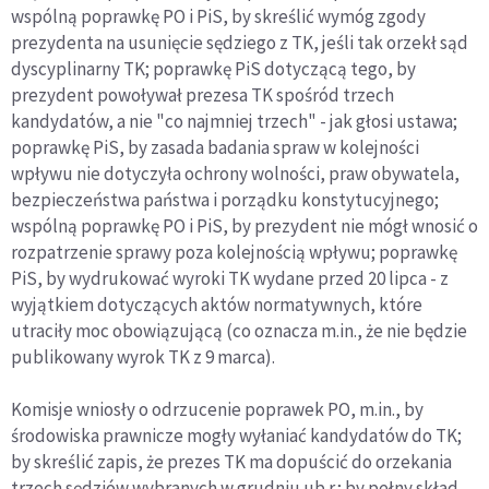
wspólną poprawkę PO i PiS, by skreślić wymóg zgody
prezydenta na usunięcie sędziego z TK, jeśli tak orzekł sąd
dyscyplinarny TK; poprawkę PiS dotyczącą tego, by
prezydent powoływał prezesa TK spośród trzech
kandydatów, a nie "co najmniej trzech" - jak głosi ustawa;
poprawkę PiS, by zasada badania spraw w kolejności
wpływu nie dotyczyła ochrony wolności, praw obywatela,
bezpieczeństwa państwa i porządku konstytucyjnego;
wspólną poprawkę PO i PiS, by prezydent nie mógł wnosić o
rozpatrzenie sprawy poza kolejnością wpływu; poprawkę
PiS, by wydrukować wyroki TK wydane przed 20 lipca - z
wyjątkiem dotyczących aktów normatywnych, które
utraciły moc obowiązującą (co oznacza m.in., że nie będzie
publikowany wyrok TK z 9 marca).
Komisje wniosły o odrzucenie poprawek PO, m.in., by
środowiska prawnicze mogły wyłaniać kandydatów do TK;
by skreślić zapis, że prezes TK ma dopuścić do orzekania
trzech sędziów wybranych w grudniu ub.r.; by pełny skład