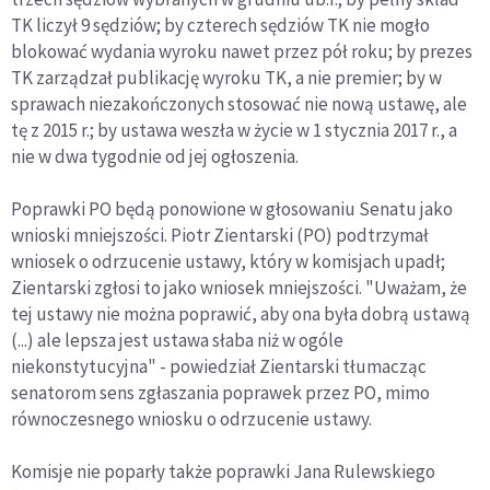
TK liczył 9 sędziów; by czterech sędziów TK nie mogło
blokować wydania wyroku nawet przez pół roku; by prezes
TK zarządzał publikację wyroku TK, a nie premier; by w
sprawach niezakończonych stosować nie nową ustawę, ale
tę z 2015 r.; by ustawa weszła w życie w 1 stycznia 2017 r., a
nie w dwa tygodnie od jej ogłoszenia.
Poprawki PO będą ponowione w głosowaniu Senatu jako
wnioski mniejszości. Piotr Zientarski (PO) podtrzymał
wniosek o odrzucenie ustawy, który w komisjach upadł;
Zientarski zgłosi to jako wniosek mniejszości. "Uważam, że
tej ustawy nie można poprawić, aby ona była dobrą ustawą
(...) ale lepsza jest ustawa słaba niż w ogóle
niekonstytucyjna" - powiedział Zientarski tłumacząc
senatorom sens zgłaszania poprawek przez PO, mimo
równoczesnego wniosku o odrzucenie ustawy.
Komisje nie poparły także poprawki Jana Rulewskiego