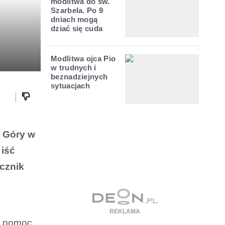
modlitwa do św.
Szarbela. Po 9
dniach mogą
dziać się cuda
Modlitwa ojca Pio
w trudnych i
beznadziejnych
sytuacjach
j Góry w
 iść
ecznik
 o pomoc.