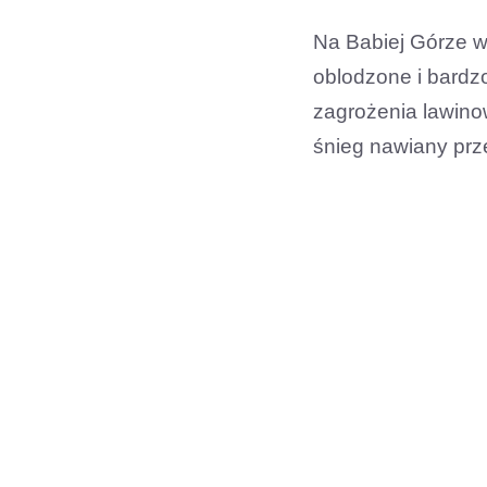
Na Babiej Górze wa
oblodzone i bardzo
zagrożenia lawino
śnieg nawiany prze