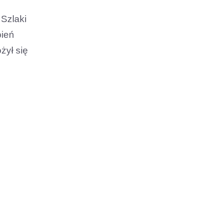
 Szlaki
pień
żył się