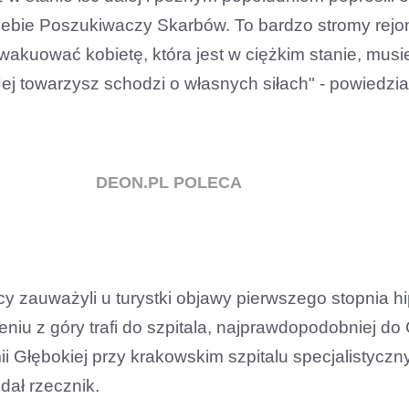
żlebie Poszukiwaczy Skarbów. To bardzo stromy rejo
akuować kobietę, która jest w ciężkim stanie, musie
Jej towarzysz schodzi o własnych siłach" - powiedzia
DEON.PL POLECA
y zauważyli u turystki objawy pierwszego stopnia hi
eniu z góry trafi do szpitala, najprawdopodobniej d
i Głębokiej przy krakowskim szpitalu specjalistyczn
dał rzecznik.