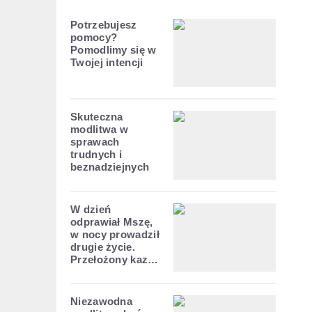
Potrzebujesz
pomocy?
Pomodlimy się w
Twojej intencji
Skuteczna
modlitwa w
sprawach
trudnych i
beznadziejnych
W dzień
odprawiał Mszę,
w nocy prowadził
drugie życie.
Przełożony kazał
mu opuścić
zakon
Niezawodna