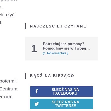
n.
li użyć
ł
NAJCZĘŚCIEJ CZYTANE
Potrzebujesz pomocy?
1
Pomodlimy się w Twojej
intencji
62 komentarzy
BĄDŹ NA BIEŻĄCO
potermii.
o Centrum
ŚLEDŹ NAS NA
FACEBOOKU
ym im.
ŚLEDŹ NAS NA
TWITTERZE