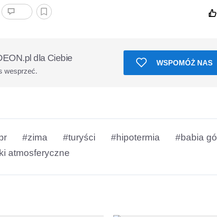
EON.pl dla Ciebie
WSPOMÓŻ NAS
s wesprzeć.
pr
#zima
#turyści
#hipotermia
#babia gó
ki atmosferyczne