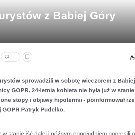
urystów z Babiej Góry
rystów sprowadzili w sobotę wieczorem z Babie
cy GOPR. 24-letnia kobieta nie była już w stanie
ne stopy i objawy hipotermii - poinformował rz
j GOPR Patryk Pudełko.
już w stanie iść dalej i późnym popołudniem poprosili