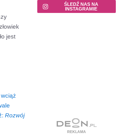
ŚLEDŹ NAS NA
INSTAGRAMIE
szy
Człowiek
o jest
 wciąż
wale
ź:
Rozwój