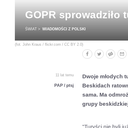
GOPR sprowadziło t
ŚWIAT
WIADOMOŚCI Z POLSKI
(fot. John Kraus / flickr.com / CC BY 2.0)
11 lat temu
Dwoje młodych tu
Beskidach ratowni
PAP / ptsj
sama. Ma odmrożo
grupy beskidzkie
"Turyści nie byli 