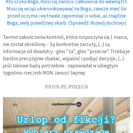
Kto szuka Boga, musi się zwrócić całkowicie do wewnątrz.
Musi się wciąż ukierunkowywać na Boga, zawsze mieć Go
przed oczyma i wytrwale zapominać o sobie, aż znajdzie
Boga, swój prawdziwy skarb. (Sprawdź:
Rozwój duchowy
)
Termin zakończenia kontroli, która rozpoczyna się 1 marca,
nie został określony. - Są konkretne zarzuty, (...) są
informacje od dowódcy - głos "za", głos "przeciw". Trzeba je
bardzo precyzyjnie zbadać, wyjaśnić i podjąć decyzje, (...)
jeśli takowe będą potrzebne - zapowiadał w ubiegłym
tygodniu rzecznik MON Janusz Sejmej.
DEON.PL POLECA