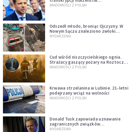
transkrypcji małżeństw
jednopłciowych. “Tak jak
WIADOMOŚCI Z POLSKI
zapowiadałem, bez zwłoki,
natychmiast”
Odszedł młodo, broniąc Ojczyzny. W
Nowym Sączu znaleziono zwłoki
mężczyzny z czasów potopu
WYDARZENIA
szwedzkiego
Cud wśród niszczycielskiego ognia.
Strażacy gaszący pożary na Roztoczu
opublikowali niezwykłe zdjęcie
WIADOMOŚCI Z POLSKI
Krwawa strzelanina w Lubinie. 21-letni
podejrzany wciąż na wolności
WIADOMOŚCI Z POLSKI
Donald Tusk zapowiada uznawanie
zagranicznych związków
jednopłciowych. "Państwo oblało ten
WYDARZENIA