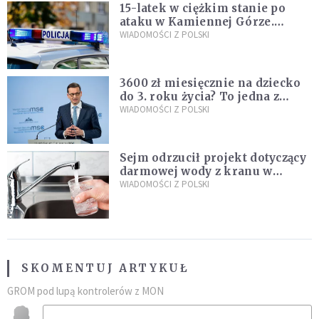
15-latek w ciężkim stanie po
ataku w Kamiennej Górze.
Policja zatrzymała dwóch
WIADOMOŚCI Z POLSKI
nastolatków
3600 zł miesięcznie na dziecko
do 3. roku życia? To jedna z
propozycji programu "Rozwój
WIADOMOŚCI Z POLSKI
Plus"
Sejm odrzucił projekt dotyczący
darmowej wody z kranu w
restauracjach
WIADOMOŚCI Z POLSKI
SKOMENTUJ ARTYKUŁ
GROM pod lupą kontrolerów z MON