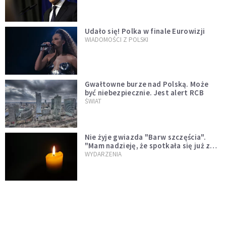
test"
Udało się! Polka w finale Eurowizji
WIADOMOŚCI Z POLSKI
Gwałtowne burze nad Polską. Może
być niebezpiecznie. Jest alert RCB
ŚWIAT
Nie żyje gwiazda "Barw szczęścia".
"Mam nadzieję, że spotkała się już z
Bogiem, którego tak bardzo kochała"
WYDARZENIA