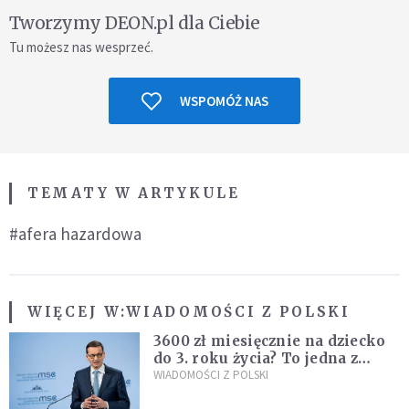
Tworzymy DEON.pl dla Ciebie
Tu możesz nas wesprzeć.
WSPOMÓŻ NAS
TEMATY W ARTYKULE
#afera hazardowa
WIĘCEJ W:
WIADOMOŚCI Z POLSKI
3600 zł miesięcznie na dziecko
do 3. roku życia? To jedna z
propozycji programu "Rozwój
WIADOMOŚCI Z POLSKI
Plus"