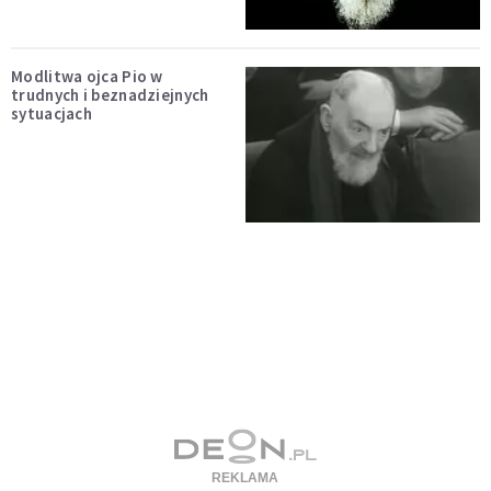
Modlitwa ojca Pio w
trudnych i beznadziejnych
sytuacjach