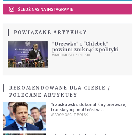
ŚLEDŹ NAS NA INSTAGRAMIE
POWIĄZANE ARTYKUŁY
"Drzewko" i "Chlebek"
powinni zniknąć z polityki
WIADOMOŚCI Z POLSKI
REKOMENDOWANE DLA CIEBIE /
POLECANE ARTYKUŁY
Trzaskowski: dokonaliśmy pierwszej
transkrypcji małżeństw
jednopłciowych. “Tak jak
WIADOMOŚCI Z POLSKI
zapowiadałem, bez zwłoki,
natychmiast”