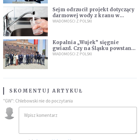
Sejm odrzucił projekt dotyczący
darmowej wody z kranu w
restauracjach
WIADOMOŚCI Z POLSKI
Kopalnia „Wujek” sięgnie
gwiazd. Czy na Śląsku powstanie
„Dolina Krzemowa”?
WIADOMOŚCI Z POLSKI
SKOMENTUJ ARTYKUŁ
"GW": Chlebowski nie do poczytania