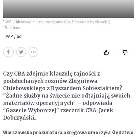
"GW": Chlebowski nie do poczytania (fot. flickr.com/ by Sławek's)
15 lat temu
PAP / ad
Czy CBA zdejmie klauzulę tajności z
podsłuchanych rozmów Zbigniewa
Chlebowskiego z Ryszardem Sobiesiakiem?
"Żadne służby na świecie nie odtajniają swoich
materiałów operacyjnych" – odpowiada
"Gazecie Wyborczej" rzecznik CBA, Jacek
Dobrzyński.
Warszawska prokuratura okręgowa umorzyła śledztwo