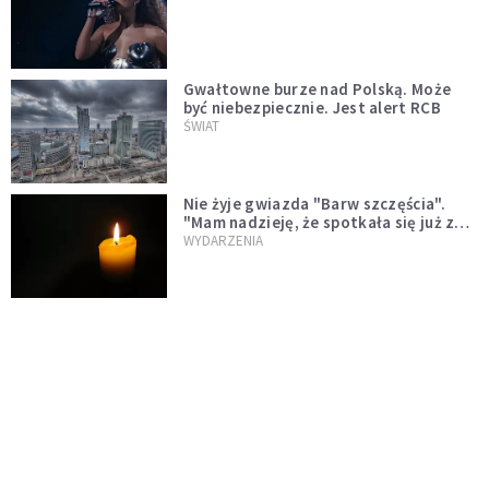
Gwałtowne burze nad Polską. Może
być niebezpiecznie. Jest alert RCB
ŚWIAT
Nie żyje gwiazda "Barw szczęścia".
"Mam nadzieję, że spotkała się już z
Bogiem, którego tak bardzo kochała"
WYDARZENIA