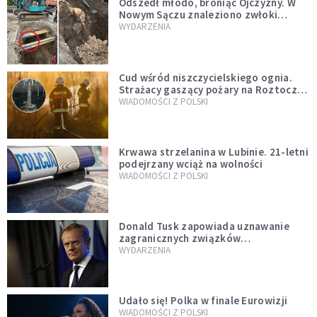
Odszedł młodo, broniąc Ojczyzny. W
Nowym Sączu znaleziono zwłoki
mężczyzny z czasów potopu
WYDARZENIA
szwedzkiego
Cud wśród niszczycielskiego ognia.
Strażacy gaszący pożary na Roztoczu
opublikowali niezwykłe zdjęcie
WIADOMOŚCI Z POLSKI
Krwawa strzelanina w Lubinie. 21-letni
podejrzany wciąż na wolności
WIADOMOŚCI Z POLSKI
Donald Tusk zapowiada uznawanie
zagranicznych związków
jednopłciowych. "Państwo oblało ten
WYDARZENIA
test"
Udało się! Polka w finale Eurowizji
WIADOMOŚCI Z POLSKI