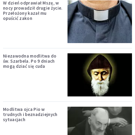
W dzień odprawiał Mszę, w
nocy prowadził drugie życie.
Przełożony kazał mu
opuścić zakon
Niezawodna modlitwa do
św. Szarbela. Po 9 dniach
mogą dziać się cuda
Modlitwa ojca Pio w
trudnych i beznadziejnych
sytuacjach