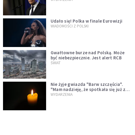
test"
Udało się! Polka w finale Eurowizji
WIADOMOŚCI Z POLSKI
Gwałtowne burze nad Polską. Może
być niebezpiecznie. Jest alert RCB
ŚWIAT
Nie żyje gwiazda "Barw szczęścia".
"Mam nadzieję, że spotkała się już z
Bogiem, którego tak bardzo kochała"
WYDARZENIA