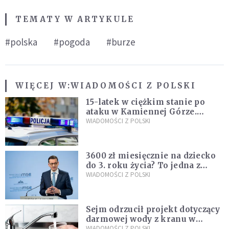
TEMATY W ARTYKULE
#polska
#pogoda
#burze
WIĘCEJ W:
WIADOMOŚCI Z POLSKI
15-latek w ciężkim stanie po
ataku w Kamiennej Górze.
Policja zatrzymała dwóch
WIADOMOŚCI Z POLSKI
nastolatków
3600 zł miesięcznie na dziecko
do 3. roku życia? To jedna z
propozycji programu "Rozwój
WIADOMOŚCI Z POLSKI
Plus"
Sejm odrzucił projekt dotyczący
darmowej wody z kranu w
restauracjach
WIADOMOŚCI Z POLSKI