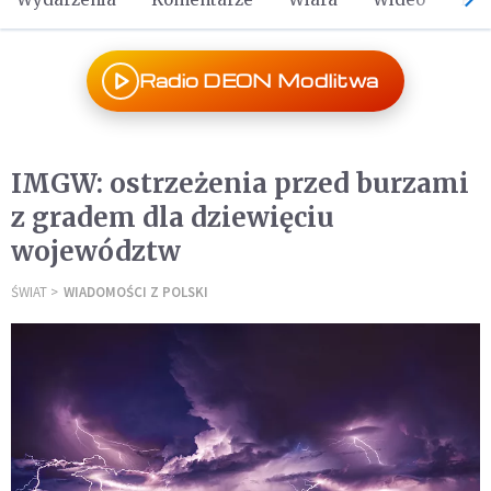
Radio DEON Modlitwa
IMGW: ostrzeżenia przed burzami
z gradem dla dziewięciu
województw
ŚWIAT
WIADOMOŚCI Z POLSKI