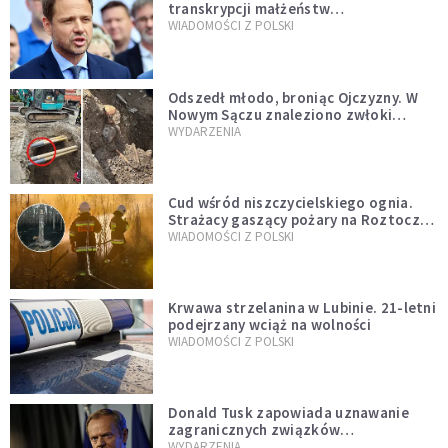
transkrypcji małżeństw
jednopłciowych. “Tak jak
WIADOMOŚCI Z POLSKI
zapowiadałem, bez zwłoki,
natychmiast”
Odszedł młodo, broniąc Ojczyzny. W
Nowym Sączu znaleziono zwłoki
mężczyzny z czasów potopu
WYDARZENIA
szwedzkiego
Cud wśród niszczycielskiego ognia.
Strażacy gaszący pożary na Roztoczu
opublikowali niezwykłe zdjęcie
WIADOMOŚCI Z POLSKI
Krwawa strzelanina w Lubinie. 21-letni
podejrzany wciąż na wolności
WIADOMOŚCI Z POLSKI
Donald Tusk zapowiada uznawanie
zagranicznych związków
jednopłciowych. "Państwo oblało ten
WYDARZENIA