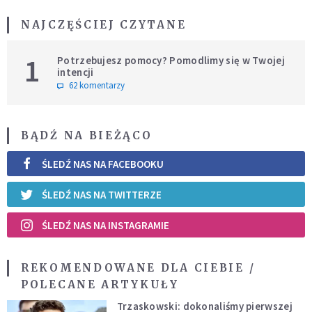
NAJCZĘŚCIEJ CZYTANE
1
Potrzebujesz pomocy? Pomodlimy się w Twojej
intencji
62 komentarzy
BĄDŹ NA BIEŻĄCO
ŚLEDŹ NAS NA FACEBOOKU
ŚLEDŹ NAS NA TWITTERZE
ŚLEDŹ NAS NA INSTAGRAMIE
REKOMENDOWANE DLA CIEBIE /
POLECANE ARTYKUŁY
Trzaskowski: dokonaliśmy pierwszej